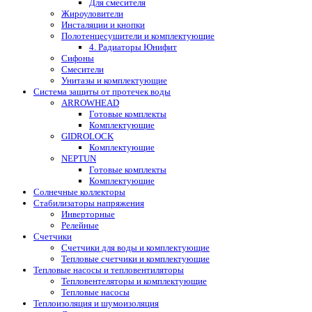
Для смесителя
Жироуловители
Инсталяции и кнопки
Полотенцесушители и комплектующие
4. Радиаторы Юнифит
Сифоны
Смесители
Унитазы и комплектующие
Система защиты от протечек воды
ARROWHEAD
Готовые комплекты
Комплектующие
GIDROLOCK
Комплектующие
NEPTUN
Готовые комплекты
Комплектующие
Солнечные коллекторы
Стабилизаторы напряжения
Инверторные
Релейные
Счетчики
Счетчики для воды и комплектующие
Тепловые счетчики и комплектующие
Тепловые насосы и тепловентиляторы
Тепловентеляторы и комплектующие
Тепловые насосы
Теплоизоляция и шумоизоляция