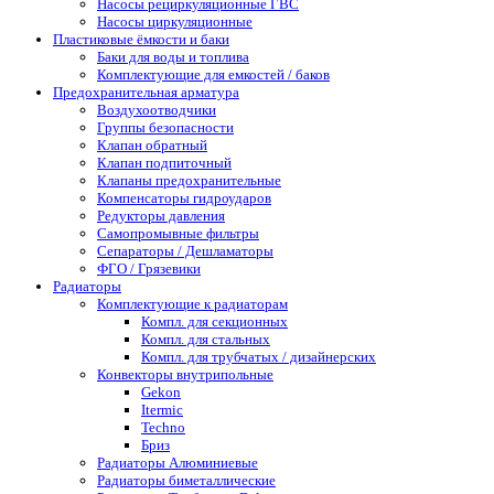
Насосы рециркуляционные ГВС
Насосы циркуляционные
Пластиковые ёмкости и баки
Баки для воды и топлива
Комплектующие для емкостей / баков
Предохранительная арматура
Воздухоотводчики
Группы безопасности
Клапан обратный
Клапан подпиточный
Клапаны предохранительные
Компенсаторы гидроударов
Редукторы давления
Самопромывные фильтры
Сепараторы / Дешламаторы
ФГО / Грязевики
Радиаторы
Комплектующие к радиаторам
Компл. для секционных
Компл. для стальных
Компл. для трубчатых / дизайнерских
Конвекторы внутрипольные
Gekon
Itermic
Techno
Бриз
Радиаторы Алюминиевые
Радиаторы биметаллические