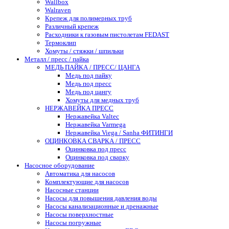
Wallbox
Walraven
Крепеж для полимерных труб
Различный крепеж
Расходники к газовым пистолетам FEDAST
Термоклип
Хомуты / стяжки / шпильки
Металл / пресс / пайка
МЕДЬ ПАЙКА / ПРЕСС/ ЦАНГА
Медь под пайку
Медь под пресс
Медь под цангу
Хомуты для медных труб
НЕРЖАВЕЙКА ПРЕСС
Нержавейка Valtec
Нержавейка Varmega
Нержавейка Viega / Sanha ФИТИНГИ
ОЦИНКОВКА СВАРКА / ПРЕСС
Оцинковка под пресс
Оцинковка под сварку
Насосное оборудование
Автоматика для насосов
Комплектующие для насосов
Насосные станции
Насосы для повышения давления воды
Насосы канализационные и дренажные
Насосы поверхностные
Насосы погружные