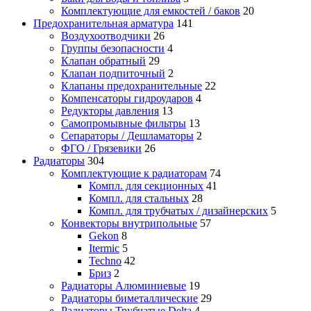
Комплектующие для емкостей / баков
20
Предохранительная арматура
141
Воздухоотводчики
26
Группы безопасности
4
Клапан обратный
29
Клапан подпиточный
2
Клапаны предохранительные
22
Компенсаторы гидроударов
4
Редукторы давления
13
Самопромывные фильтры
13
Сепараторы / Дешламаторы
2
ФГО / Грязевики
26
Радиаторы
304
Комплектующие к радиаторам
74
Компл. для секционных
41
Компл. для стальных
28
Компл. для трубчатых / дизайнерских
5
Конвекторы внутрипольные
57
Gekon
8
Itermic
5
Techno
42
Бриз
2
Радиаторы Алюминиевые
19
Радиаторы биметаллические
29
Радиаторы Трубчатые Delta
4