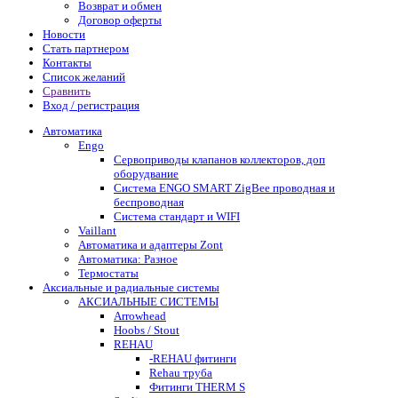
Возврат и обмен
Договор оферты
Новости
Стать партнером
Контакты
Список желаний
Сравнить
Вход / регистрация
Автоматика
Engo
Сервоприводы клапанов коллекторов, доп
оборудвание
Система ENGO SMART ZigBee проводная и
беспроводная
Система стандарт и WIFI
Vaillant
Автоматика и адаптеры Zont
Автоматика: Разное
Термостаты
Аксиальные и радиальные системы
АКСИАЛЬНЫЕ СИСТЕМЫ
Arrowhead
Hoobs / Stout
REHAU
-REHAU фитинги
Rehau труба
Фитинги THERM S