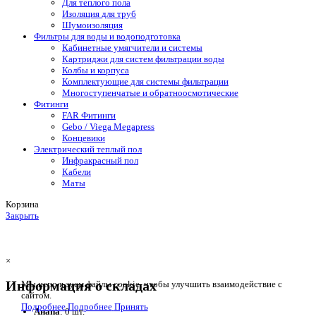
Для теплого пола
Изоляция для труб
Шумоизоляция
Фильтры для воды и водоподготовка
Кабинетные умягчители и системы
Картриджи для систем фильтрации воды
Колбы и корпуса
Комплектующие для системы фильтрации
Многоступенчатые и обратноосмотические
Фитинги
FAR Фитинги
Gebo / Viega Megapress
Концевики
Электрический теплый пол
Инфракрасный пол
Кабели
Маты
Корзина
Закрыть
×
Информация о складах
Мы используем файлы cookie, чтобы улучшить взаимодействие с
сайтом.
Подробнее
Подробнее
Принять
Анапа
: 0 шт.