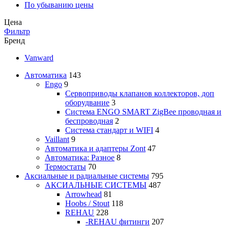
По убыванию цены
Цена
Фильтр
Бренд
Vanward
Автоматика
143
Engo
9
Сервоприводы клапанов коллекторов, доп
оборудвание
3
Система ENGO SMART ZigBee проводная и
беспроводная
2
Система стандарт и WIFI
4
Vaillant
9
Автоматика и адаптеры Zont
47
Автоматика: Разное
8
Термостаты
70
Аксиальные и радиальные системы
795
АКСИАЛЬНЫЕ СИСТЕМЫ
487
Arrowhead
81
Hoobs / Stout
118
REHAU
228
-REHAU фитинги
207