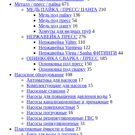
Металл / пресс / пайка
671
МЕДЬ ПАЙКА / ПРЕСС/ ЦАНГА
210
Медь под пайку
136
Медь под пресс
54
Медь под цангу
16
Хомуты для медных труб
4
НЕРЖАВЕЙКА ПРЕСС
276
Нержавейка Valtec
110
Нержавейка Varmega
122
Нержавейка Viega / Sanha ФИТИНГИ
44
ОЦИНКОВКА СВАРКА / ПРЕСС
185
Оцинковка под пресс
150
Оцинковка под сварку
35
Насосное оборудование
108
Автоматика для насосов
17
Комплектующие для насосов
15
Насосные станции
2
Насосы для повышения давления воды
5
Насосы канализационные и дренажные
8
Насосы поверхностные
5
Насосы погружные
16
Насосы рециркуляционные ГВС
9
Насосы циркуляционные
31
Пластиковые ёмкости и баки
23
Баки для воды и топлива
3