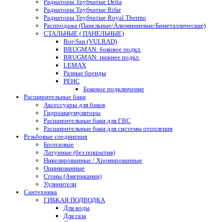
Радиаторы Трубчатые Delta
Радиаторы Трубчатые Rifar
Радиаторы Трубчатые Royal Thermo
Распродажа (Панельные/Алюминиевые/Биметаллические)
СТАЛЬНЫЕ ( ПАНЕЛЬНЫЕ)
Bor-San (VULRAD)
BRUGMAN: боковое подкл.
BRUGMAN: нижнее подкл.
LEMAX
Разные бренды
РЕНС
Боковое подключение
Расширительные баки
Аксессуары для баков
Гидроаккумуляторы
Расширительные баки для ГВС
Расширительные баки для системы отопления
Резьбовые соединения
Бронзовые
Латунные (без покрытия)
Никелированные / Хромированные
Оцинкованные
Сгоны (Американки)
Удлинители
Сантехника
ГИБКАЯ ПОДВОДКА
Для воды
Для газа