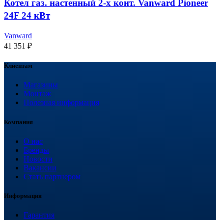
Котел газ. настенный 2-х конт. Vanward Pioneer
24F 24 кВт
Vanward
41 351
₽
Клиентам
Магазины
Монтаж
Полезная информация
Компания
О нас
Бренды
Новости
Вакансии
Стать партнером
Информация
Гарантия