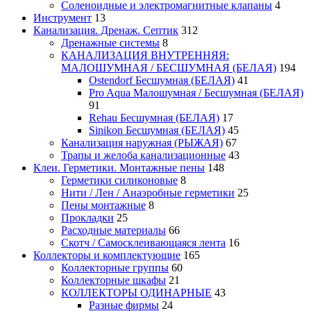
Соленоидные и электромагнитные клапаны
4
Инструмент
13
Канализация. Дренаж. Септик
312
Дренажные системы
8
КАНАЛИЗАЦИЯ ВНУТРЕННЯЯ:
МАЛОШУМНАЯ / БЕСШУМНАЯ (БЕЛАЯ)
194
Ostendorf Бесшумная (БЕЛАЯ)
41
Pro Aqua Малошумная / Бесшумная (БЕЛАЯ)
91
Rehau Бесшумная (БЕЛАЯ)
17
Sinikon Бесшумная (БЕЛАЯ)
45
Канализация наружная (РЫЖАЯ)
67
Трапы и желоба канализационные
43
Клеи. Герметики. Монтажные пены
148
Герметики силиконовые
8
Нити / Лен / Анаэробные герметики
25
Пены монтажные
8
Прокладки
25
Расходные материалы
66
Скотч / Самосклеивающаяся лента
16
Коллекторы и комплектующие
165
Коллекторные группы
60
Коллекторные шкафы
21
КОЛЛЕКТОРЫ ОДИНАРНЫЕ
43
Разные фирмы
24