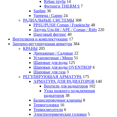
Rehau труба
14
Фитинги THERM S
7
Sanline
36
Varmega / Gappo
24
РАДИАЛЬНЫЕ СИСТЕМЫ
308
PPSU/PUSH Comap / Frankische
48
Латунь Uni-fitt / APE / Comap / Riifo
220
Цанговый фитинг
40
Вентиляция и комплектующие
17
Запорно-регулирующая арматура
384
КРАНЫ
205
Дренажные / Садовые
22
Установочные / Мини
51
Шаровые для воды
125
Шаровые для воды OVENTROP
4
Шаровые для газа
3
РЕГУЛИРУЮЩАЯ АРМАТУРА
175
АРМАТУРА ДЛЯ РАДИАТОРОВ
140
Вентили для радиаторов
102
Узлы нижнего подключения
радиаторов
38
Балансировочные клапаны
8
Термоголовки
16
Термосмесители
6
Электротермические головки
5