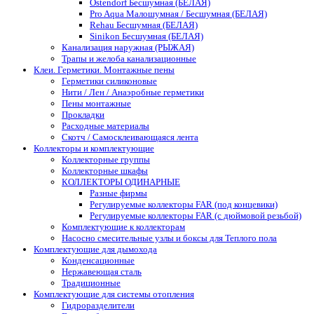
Ostendorf Бесшумная (БЕЛАЯ)
Pro Aqua Малошумная / Бесшумная (БЕЛАЯ)
Rehau Бесшумная (БЕЛАЯ)
Sinikon Бесшумная (БЕЛАЯ)
Канализация наружная (РЫЖАЯ)
Трапы и желоба канализационные
Клеи. Герметики. Монтажные пены
Герметики силиконовые
Нити / Лен / Анаэробные герметики
Пены монтажные
Прокладки
Расходные материалы
Скотч / Самосклеивающаяся лента
Коллекторы и комплектующие
Коллекторные группы
Коллекторные шкафы
КОЛЛЕКТОРЫ ОДИНАРНЫЕ
Разные фирмы
Регулируемые коллекторы FAR (под концевики)
Регулируемые коллекторы FAR (с дюймовой резьбой)
Комплектующие к коллекторам
Насосно смесительные узлы и боксы для Теплого пола
Комплектующие для дымохода
Конденсационные
Нержавеющая сталь
Традиционные
Комплектующие для системы отопления
Гидроразделители