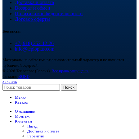
Доставка и оплата
Возврат и обмен
Политика конфиденциальности
Договор оферты
Контакты
+7 (918) 252-12-26
info@teploplas.com
Материалы на сайте имеют ознакомительный характер и не являются
публичной офертой.
© 2026 Теплоплас (Россия).
Все права защищены.
Создано
BOND
Закрыть
Поиск
Меню
Каталог
О компании
Монтаж
Клиентам
Назад
Доставка и оплата
Гарантия