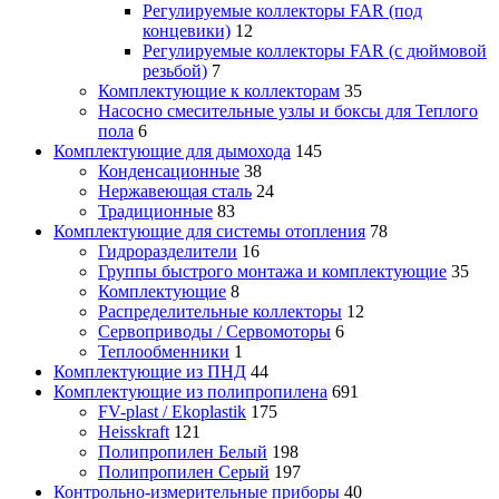
Регулируемые коллекторы FAR (под
концевики)
12
Регулируемые коллекторы FAR (с дюймовой
резьбой)
7
Комплектующие к коллекторам
35
Насосно смесительные узлы и боксы для Теплого
пола
6
Комплектующие для дымохода
145
Конденсационные
38
Нержавеющая сталь
24
Традиционные
83
Комплектующие для системы отопления
78
Гидроразделители
16
Группы быстрого монтажа и комплектующие
35
Комплектующие
8
Распределительные коллекторы
12
Сервоприводы / Сервомоторы
6
Теплообменники
1
Комплектующие из ПНД
44
Комплектующие из полипропилена
691
FV-plast / Ekoplastik
175
Heisskraft
121
Полипропилен Белый
198
Полипропилен Серый
197
Контрольно-измерительные приборы
40