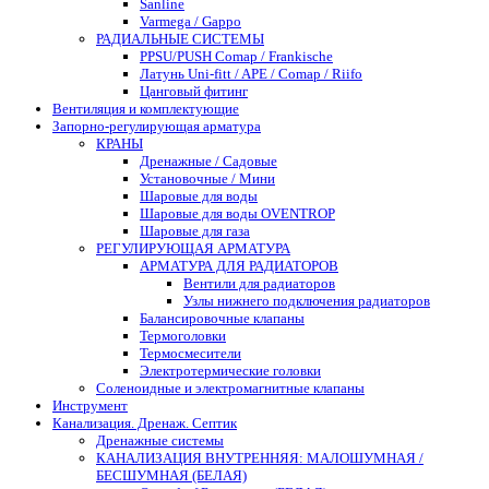
Sanline
Varmega / Gappo
РАДИАЛЬНЫЕ СИСТЕМЫ
PPSU/PUSH Comap / Frankische
Латунь Uni-fitt / APE / Comap / Riifo
Цанговый фитинг
Вентиляция и комплектующие
Запорно-регулирующая арматура
КРАНЫ
Дренажные / Садовые
Установочные / Мини
Шаровые для воды
Шаровые для воды OVENTROP
Шаровые для газа
РЕГУЛИРУЮЩАЯ АРМАТУРА
АРМАТУРА ДЛЯ РАДИАТОРОВ
Вентили для радиаторов
Узлы нижнего подключения радиаторов
Балансировочные клапаны
Термоголовки
Термосмесители
Электротермические головки
Соленоидные и электромагнитные клапаны
Инструмент
Канализация. Дренаж. Септик
Дренажные системы
КАНАЛИЗАЦИЯ ВНУТРЕННЯЯ: МАЛОШУМНАЯ /
БЕСШУМНАЯ (БЕЛАЯ)