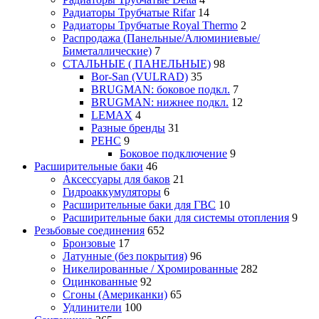
Радиаторы Трубчатые Rifar
14
Радиаторы Трубчатые Royal Thermo
2
Распродажа (Панельные/Алюминиевые/
Биметаллические)
7
СТАЛЬНЫЕ ( ПАНЕЛЬНЫЕ)
98
Bor-San (VULRAD)
35
BRUGMAN: боковое подкл.
7
BRUGMAN: нижнее подкл.
12
LEMAX
4
Разные бренды
31
РЕНС
9
Боковое подключение
9
Расширительные баки
46
Аксессуары для баков
21
Гидроаккумуляторы
6
Расширительные баки для ГВС
10
Расширительные баки для системы отопления
9
Резьбовые соединения
652
Бронзовые
17
Латунные (без покрытия)
96
Никелированные / Хромированные
282
Оцинкованные
92
Сгоны (Американки)
65
Удлинители
100