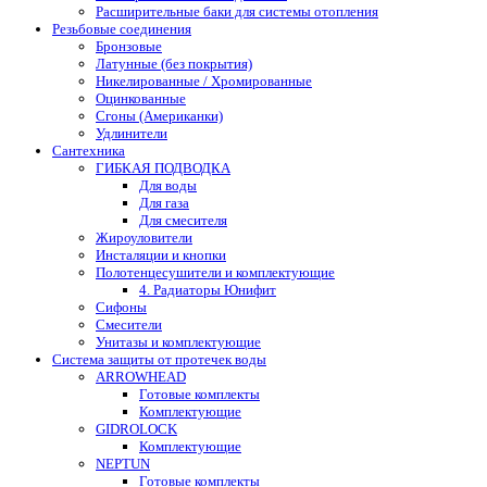
Расширительные баки для системы отопления
Резьбовые соединения
Бронзовые
Латунные (без покрытия)
Никелированные / Хромированные
Оцинкованные
Сгоны (Американки)
Удлинители
Сантехника
ГИБКАЯ ПОДВОДКА
Для воды
Для газа
Для смесителя
Жироуловители
Инсталяции и кнопки
Полотенцесушители и комплектующие
4. Радиаторы Юнифит
Сифоны
Смесители
Унитазы и комплектующие
Система защиты от протечек воды
ARROWHEAD
Готовые комплекты
Комплектующие
GIDROLOCK
Комплектующие
NEPTUN
Готовые комплекты