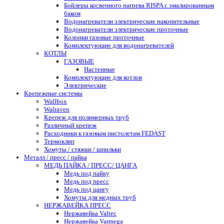
Бойлеры косвенного нагрева RISPA с эмалированным
баком
Водонагреватели электрические накопительные
Водонагреватели электрические проточные
Колонки газовые проточные
Комплектующие для водонагревателей
КОТЛЫ
ГАЗОВЫЕ
Настенные
Комплектующие для котлов
Электрические
Крепежные системы
Wallbox
Walraven
Крепеж для полимерных труб
Различный крепеж
Расходники к газовым пистолетам FEDAST
Термоклип
Хомуты / стяжки / шпильки
Металл / пресс / пайка
МЕДЬ ПАЙКА / ПРЕСС/ ЦАНГА
Медь под пайку
Медь под пресс
Медь под цангу
Хомуты для медных труб
НЕРЖАВЕЙКА ПРЕСС
Нержавейка Valtec
Нержавейка Varmega