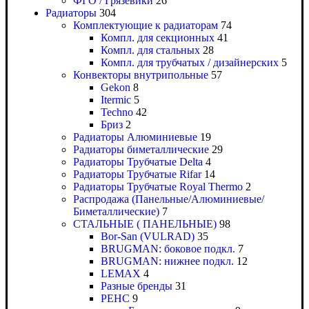
ФГО / Грязевики
26
Радиаторы
304
Комплектующие к радиаторам
74
Компл. для секционных
41
Компл. для стальных
28
Компл. для трубчатых / дизайнерских
5
Конвекторы внутрипольные
57
Gekon
8
Itermic
5
Techno
42
Бриз
2
Радиаторы Алюминиевые
19
Радиаторы биметаллические
29
Радиаторы Трубчатые Delta
4
Радиаторы Трубчатые Rifar
14
Радиаторы Трубчатые Royal Thermo
2
Распродажа (Панельные/Алюминиевые/
Биметаллические)
7
СТАЛЬНЫЕ ( ПАНЕЛЬНЫЕ)
98
Bor-San (VULRAD)
35
BRUGMAN: боковое подкл.
7
BRUGMAN: нижнее подкл.
12
LEMAX
4
Разные бренды
31
РЕНС
9