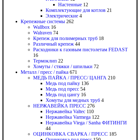
Настенные
12
Комплектующие для котлов
21
Электрические
4
Крепежные системы
262
Wallbox
16
Walraven
74
Крепеж для полимерных труб
18
Различный крепеж
44
Расходники к газовым пистолетам FEDAST
16
Термоклип
22
Хомуты / стяжки / шпильки
72
Металл / пресс / пайка
671
МЕДЬ ПАЙКА / ПРЕСС/ ЦАНГА
210
Медь под пайку
136
Медь под пресс
54
Медь под цангу
16
Хомуты для медных труб
4
НЕРЖАВЕЙКА ПРЕСС
276
Нержавейка Valtec
110
Нержавейка Varmega
122
Нержавейка Viega / Sanha ФИТИНГИ
44
ОЦИНКОВКА СВАРКА / ПРЕСС
185
Оцинковка под пресс
150