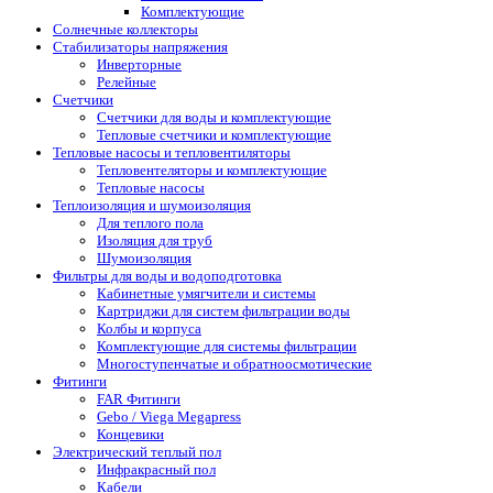
Комплектующие
Солнечные коллекторы
Стабилизаторы напряжения
Инверторные
Релейные
Счетчики
Счетчики для воды и комплектующие
Тепловые счетчики и комплектующие
Тепловые насосы и тепловентиляторы
Тепловентеляторы и комплектующие
Тепловые насосы
Теплоизоляция и шумоизоляция
Для теплого пола
Изоляция для труб
Шумоизоляция
Фильтры для воды и водоподготовка
Кабинетные умягчители и системы
Картриджи для систем фильтрации воды
Колбы и корпуса
Комплектующие для системы фильтрации
Многоступенчатые и обратноосмотические
Фитинги
FAR Фитинги
Gebo / Viega Megapress
Концевики
Электрический теплый пол
Инфракрасный пол
Кабели