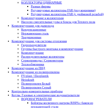
КОЛЛЕКТОРЫ ОДИНАРНЫЕ
Разные фирмы
Регулируемые коллекторы FAR (под концевики)
Регулируемые коллекторы FAR (с дюймовой резьбой)
Комплектующие к коллекторам
Насосно смесительные узлы и боксы для Теплого пола
Комплектующие для дымохода
Конденсационные
Нержавеющая сталь
Традиционные
Комплектующие для системы отопления
Гидроразделители
Группы быстрого монтажа и комплектующие
Комплектующие
Распределительные коллекторы
Сервоприводы / Сервомоторы
Теплообменники
Комплектующие из ПНД
Комплектующие из полипропилена
FV-plast / Ekoplastik
Heisskraft
Полипропилен Белый
Полипропилен Серый
Контрольно-измерительные приборы
Котлы. Газовые и электрические водонагреватели
ВОДОНАГРЕВАТЕЛИ
Бойлеры косвенного нагрева RISPA с баком из
нержавеющей стали