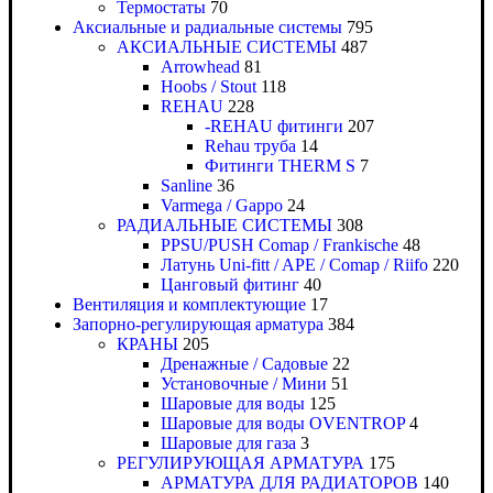
Термостаты
70
Аксиальные и радиальные системы
795
АКСИАЛЬНЫЕ СИСТЕМЫ
487
Arrowhead
81
Hoobs / Stout
118
REHAU
228
-REHAU фитинги
207
Rehau труба
14
Фитинги THERM S
7
Sanline
36
Varmega / Gappo
24
РАДИАЛЬНЫЕ СИСТЕМЫ
308
PPSU/PUSH Comap / Frankische
48
Латунь Uni-fitt / APE / Comap / Riifo
220
Цанговый фитинг
40
Вентиляция и комплектующие
17
Запорно-регулирующая арматура
384
КРАНЫ
205
Дренажные / Садовые
22
Установочные / Мини
51
Шаровые для воды
125
Шаровые для воды OVENTROP
4
Шаровые для газа
3
РЕГУЛИРУЮЩАЯ АРМАТУРА
175
АРМАТУРА ДЛЯ РАДИАТОРОВ
140