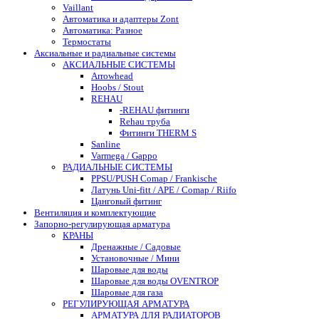
Vaillant
Автоматика и адаптеры Zont
Автоматика: Разное
Термостаты
Аксиальные и радиальные системы
АКСИАЛЬНЫЕ СИСТЕМЫ
Arrowhead
Hoobs / Stout
REHAU
-REHAU фитинги
Rehau труба
Фитинги THERM S
Sanline
Varmega / Gappo
РАДИАЛЬНЫЕ СИСТЕМЫ
PPSU/PUSH Comap / Frankische
Латунь Uni-fitt / APE / Comap / Riifo
Цанговый фитинг
Вентиляция и комплектующие
Запорно-регулирующая арматура
КРАНЫ
Дренажные / Садовые
Установочные / Мини
Шаровые для воды
Шаровые для воды OVENTROP
Шаровые для газа
РЕГУЛИРУЮЩАЯ АРМАТУРА
АРМАТУРА ДЛЯ РАДИАТОРОВ