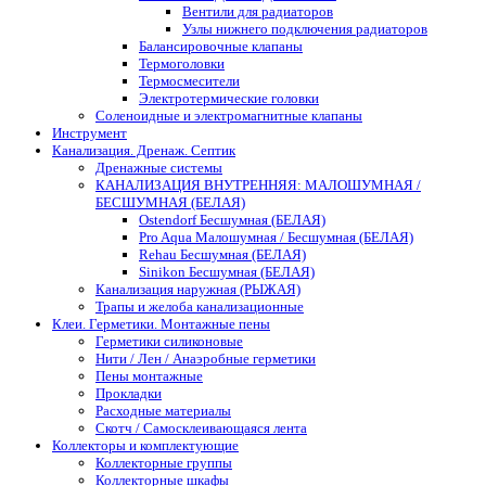
Вентили для радиаторов
Узлы нижнего подключения радиаторов
Балансировочные клапаны
Термоголовки
Термосмесители
Электротермические головки
Соленоидные и электромагнитные клапаны
Инструмент
Канализация. Дренаж. Септик
Дренажные системы
КАНАЛИЗАЦИЯ ВНУТРЕННЯЯ: МАЛОШУМНАЯ /
БЕСШУМНАЯ (БЕЛАЯ)
Ostendorf Бесшумная (БЕЛАЯ)
Pro Aqua Малошумная / Бесшумная (БЕЛАЯ)
Rehau Бесшумная (БЕЛАЯ)
Sinikon Бесшумная (БЕЛАЯ)
Канализация наружная (РЫЖАЯ)
Трапы и желоба канализационные
Клеи. Герметики. Монтажные пены
Герметики силиконовые
Нити / Лен / Анаэробные герметики
Пены монтажные
Прокладки
Расходные материалы
Скотч / Самосклеивающаяся лента
Коллекторы и комплектующие
Коллекторные группы
Коллекторные шкафы