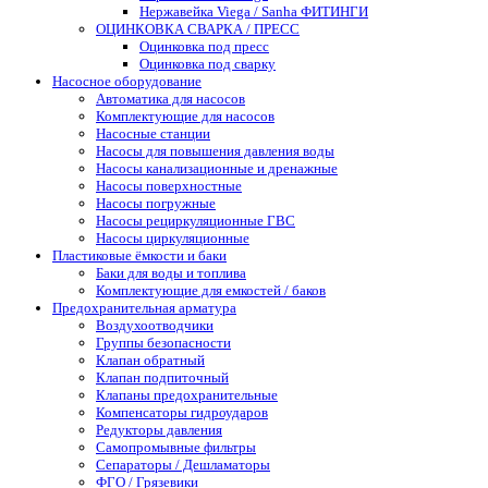
Нержавейка Viega / Sanha ФИТИНГИ
ОЦИНКОВКА СВАРКА / ПРЕСС
Оцинковка под пресс
Оцинковка под сварку
Насосное оборудование
Автоматика для насосов
Комплектующие для насосов
Насосные станции
Насосы для повышения давления воды
Насосы канализационные и дренажные
Насосы поверхностные
Насосы погружные
Насосы рециркуляционные ГВС
Насосы циркуляционные
Пластиковые ёмкости и баки
Баки для воды и топлива
Комплектующие для емкостей / баков
Предохранительная арматура
Воздухоотводчики
Группы безопасности
Клапан обратный
Клапан подпиточный
Клапаны предохранительные
Компенсаторы гидроударов
Редукторы давления
Самопромывные фильтры
Сепараторы / Дешламаторы
ФГО / Грязевики