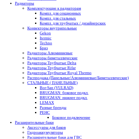
Радиаторы
Комплектующие к радиаторам
Компл. для секционных
Компл. для стальных
Компл. для трубчатых / дизайнерских
Конвекторы внутрипольные
Gekon
Itermic
Techno
Бриз
Радиаторы Алюминиевые
Радиаторы биметаллические
Радиаторы Трубчатые Delta
Радиаторы Трубчатые Rifar
Радиаторы Трубчатые Royal Thermo
Распродажа (Панельные/Алюминиевые/Биметаллические)
СТАЛЬНЫЕ ( ПАНЕЛЬНЫЕ)
Bor-San (VULRAD)
BRUGMAN: боковое подкл.
BRUGMAN: нижнее подкл.
LEMAX
Разные бренды
РЕНС
Боковое подключение
Расширительные баки
Аксессуары для баков
Гидроаккумуляторы
Расширительные баки для ГВС