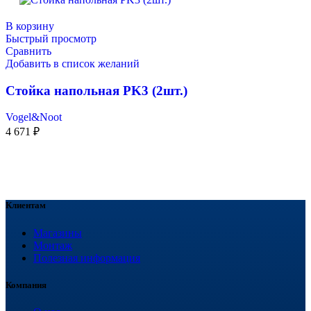
В корзину
Быстрый просмотр
Сравнить
Добавить в список желаний
Стойка напольная PK3 (2шт.)
Vogel&Noot
4 671
₽
Клиентам
Магазины
Монтаж
Полезная информация
Компания