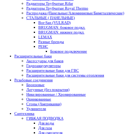
Радиаторы Трубчатые Rifar
Радиаторы Трубчатые Royal Thermo
Распродажа (Панельные/Алюминиевые/Биметаллические)
СТАЛЬНЫЕ ( ПАНЕЛЬНЫЕ)
Bor-San (VULRAD)
BRUGMAN: боковое подкл.
BRUGMAN: нижнее подкл.
LEMAX
Разные бренды
РЕНС
Боковое подключение
Расширительные баки
Аксессуары для баков
Гидроаккумуляторы
Расширительные баки для ГВС
Расширительные баки для системы отопления
Резьбовые соединения
Бронзовые
Латунные (без покрытия)
Никелированные / Хромированные
Оцинкованные
Сгоны (Американки)
Удлинители
Сантехника
ГИБКАЯ ПОДВОДКА
Для воды
Для газа
Для смесителя