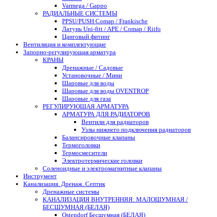
Varmega / Gappo
РАДИАЛЬНЫЕ СИСТЕМЫ
PPSU/PUSH Comap / Frankische
Латунь Uni-fitt / APE / Comap / Riifo
Цанговый фитинг
Вентиляция и комплектующие
Запорно-регулирующая арматура
КРАНЫ
Дренажные / Садовые
Установочные / Мини
Шаровые для воды
Шаровые для воды OVENTROP
Шаровые для газа
РЕГУЛИРУЮЩАЯ АРМАТУРА
АРМАТУРА ДЛЯ РАДИАТОРОВ
Вентили для радиаторов
Узлы нижнего подключения радиаторов
Балансировочные клапаны
Термоголовки
Термосмесители
Электротермические головки
Соленоидные и электромагнитные клапаны
Инструмент
Канализация. Дренаж. Септик
Дренажные системы
КАНАЛИЗАЦИЯ ВНУТРЕННЯЯ: МАЛОШУМНАЯ /
БЕСШУМНАЯ (БЕЛАЯ)
Ostendorf Бесшумная (БЕЛАЯ)