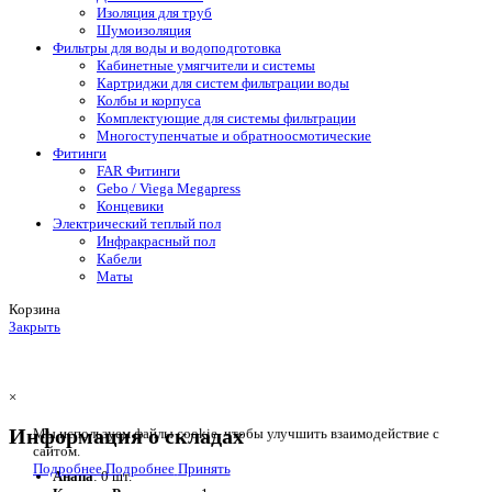
Изоляция для труб
Шумоизоляция
Фильтры для воды и водоподготовка
Кабинетные умягчители и системы
Картриджи для систем фильтрации воды
Колбы и корпуса
Комплектующие для системы фильтрации
Многоступенчатые и обратноосмотические
Фитинги
FAR Фитинги
Gebo / Viega Megapress
Концевики
Электрический теплый пол
Инфракрасный пол
Кабели
Маты
Корзина
Закрыть
×
Информация о складах
Мы используем файлы cookie, чтобы улучшить взаимодействие с
сайтом.
Подробнее
Подробнее
Принять
Анапа
: 0 шт.