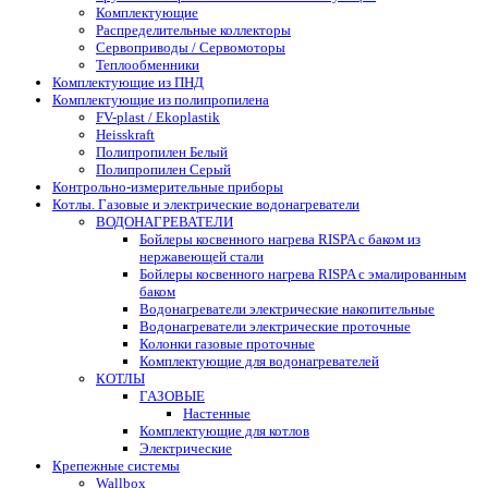
Комплектующие
Распределительные коллекторы
Сервоприводы / Сервомоторы
Теплообменники
Комплектующие из ПНД
Комплектующие из полипропилена
FV-plast / Ekoplastik
Heisskraft
Полипропилен Белый
Полипропилен Серый
Контрольно-измерительные приборы
Котлы. Газовые и электрические водонагреватели
ВОДОНАГРЕВАТЕЛИ
Бойлеры косвенного нагрева RISPA с баком из
нержавеющей стали
Бойлеры косвенного нагрева RISPA с эмалированным
баком
Водонагреватели электрические накопительные
Водонагреватели электрические проточные
Колонки газовые проточные
Комплектующие для водонагревателей
КОТЛЫ
ГАЗОВЫЕ
Настенные
Комплектующие для котлов
Электрические
Крепежные системы
Wallbox