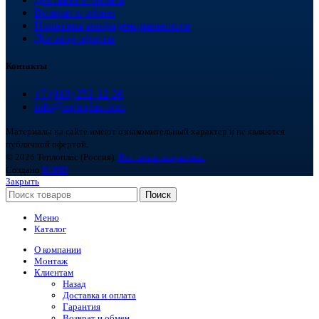
Возврат и обмен
Политика конфиденциальности
Договор оферты
Контакты
+7 (918) 252-12-26
info@teploplas.com
Материалы на сайте имеют ознакомительный характер и не являются
публичной офертой.
© 2026 Теплоплас (Россия).
Все права защищены.
Создано
BOND
Закрыть
Поиск
Меню
Каталог
О компании
Монтаж
Клиентам
Назад
Доставка и оплата
Гарантия
Возврат и обмен