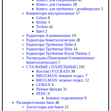
Компл. для стальных
28
Компл. для трубчатых / дизайнерских
5
Конвекторы внутрипольные
57
Gekon
8
Itermic
5
Techno
42
Бриз
2
Радиаторы Алюминиевые
19
Радиаторы биметаллические
28
Радиаторы Трубчатые Delta
4
Радиаторы Трубчатые Rifar
14
Радиаторы Трубчатые Royal Thermo
2
Распродажа (Панельные/Алюминиевые/
Биметаллические)
7
СТАЛЬНЫЕ ( ПАНЕЛЬНЫЕ)
101
Bor-San (VULRAD)
38
BRUGMAN: боковое подкл.
7
BRUGMAN: нижнее подкл.
12
LEMAX
4
Разные бренды
31
РЕНС
9
Боковое подключение
9
Расширительные баки
46
Аксессуары для баков
21