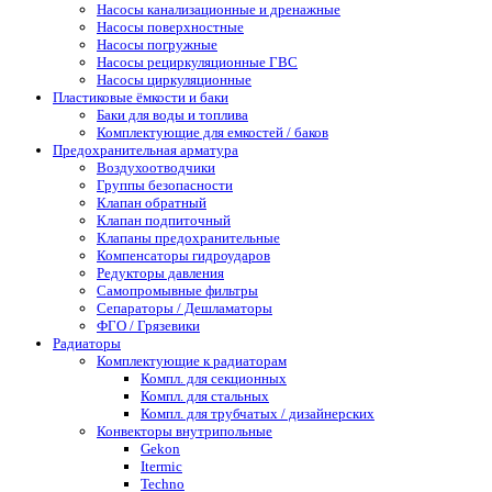
Насосы канализационные и дренажные
Насосы поверхностные
Насосы погружные
Насосы рециркуляционные ГВС
Насосы циркуляционные
Пластиковые ёмкости и баки
Баки для воды и топлива
Комплектующие для емкостей / баков
Предохранительная арматура
Воздухоотводчики
Группы безопасности
Клапан обратный
Клапан подпиточный
Клапаны предохранительные
Компенсаторы гидроударов
Редукторы давления
Самопромывные фильтры
Сепараторы / Дешламаторы
ФГО / Грязевики
Радиаторы
Комплектующие к радиаторам
Компл. для секционных
Компл. для стальных
Компл. для трубчатых / дизайнерских
Конвекторы внутрипольные
Gekon
Itermic
Techno