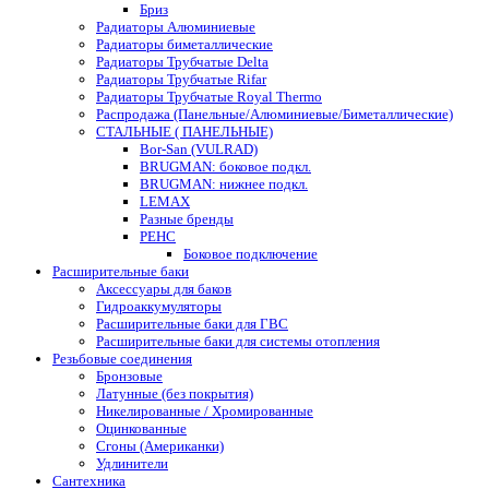
Бриз
Радиаторы Алюминиевые
Радиаторы биметаллические
Радиаторы Трубчатые Delta
Радиаторы Трубчатые Rifar
Радиаторы Трубчатые Royal Thermo
Распродажа (Панельные/Алюминиевые/Биметаллические)
СТАЛЬНЫЕ ( ПАНЕЛЬНЫЕ)
Bor-San (VULRAD)
BRUGMAN: боковое подкл.
BRUGMAN: нижнее подкл.
LEMAX
Разные бренды
РЕНС
Боковое подключение
Расширительные баки
Аксессуары для баков
Гидроаккумуляторы
Расширительные баки для ГВС
Расширительные баки для системы отопления
Резьбовые соединения
Бронзовые
Латунные (без покрытия)
Никелированные / Хромированные
Оцинкованные
Сгоны (Американки)
Удлинители
Сантехника