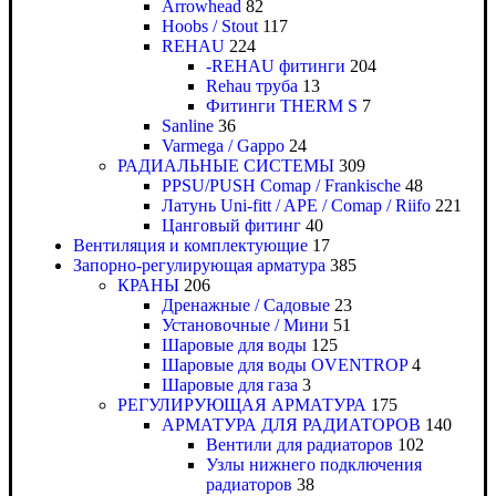
Arrowhead
82
Hoobs / Stout
117
REHAU
224
-REHAU фитинги
204
Rehau труба
13
Фитинги THERM S
7
Sanline
36
Varmega / Gappo
24
РАДИАЛЬНЫЕ СИСТЕМЫ
309
PPSU/PUSH Comap / Frankische
48
Латунь Uni-fitt / APE / Comap / Riifo
221
Цанговый фитинг
40
Вентиляция и комплектующие
17
Запорно-регулирующая арматура
385
КРАНЫ
206
Дренажные / Садовые
23
Установочные / Мини
51
Шаровые для воды
125
Шаровые для воды OVENTROP
4
Шаровые для газа
3
РЕГУЛИРУЮЩАЯ АРМАТУРА
175
АРМАТУРА ДЛЯ РАДИАТОРОВ
140
Вентили для радиаторов
102
Узлы нижнего подключения
радиаторов
38