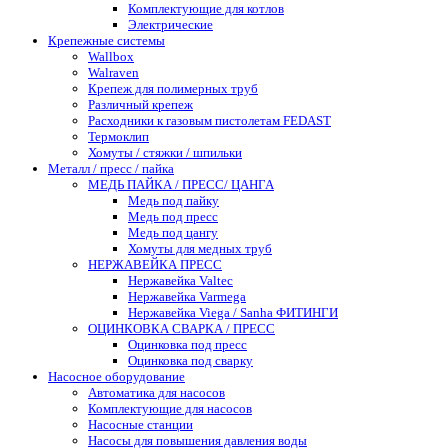
Комплектующие для котлов
Электрические
Крепежные системы
Wallbox
Walraven
Крепеж для полимерных труб
Различный крепеж
Расходники к газовым пистолетам FEDAST
Термоклип
Хомуты / стяжки / шпильки
Металл / пресс / пайка
МЕДЬ ПАЙКА / ПРЕСС/ ЦАНГА
Медь под пайку
Медь под пресс
Медь под цангу
Хомуты для медных труб
НЕРЖАВЕЙКА ПРЕСС
Нержавейка Valtec
Нержавейка Varmega
Нержавейка Viega / Sanha ФИТИНГИ
ОЦИНКОВКА СВАРКА / ПРЕСС
Оцинковка под пресс
Оцинковка под сварку
Насосное оборудование
Автоматика для насосов
Комплектующие для насосов
Насосные станции
Насосы для повышения давления воды