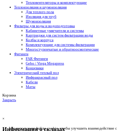
Тепловентеляторы и комплектующие
Теплоизоляция и шумоизоляция
Для теплого пола
Изоляция для труб
Шумоизоляция
Фильтры для воды и водоподготовка
Кабинетные умягчители и системы
Картриджи для систем фильтрации воды
Колбы и корпуса
Комплектующие для системы фильтрации
Многоступенчатые и обратноосмотические
Фитинги
FAR Фитинги
Gebo / Viega Megapress
Концевики
Электрический теплый пол
Инфракрасный пол
Кабели
Маты
Корзина
Закрыть
×
Информация о складах
Мы используем файлы cookie, чтобы улучшить взаимодействие с