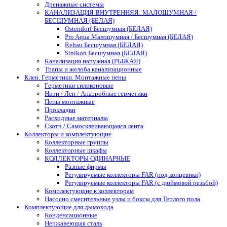
Дренажные системы
КАНАЛИЗАЦИЯ ВНУТРЕННЯЯ: МАЛОШУМНАЯ /
БЕСШУМНАЯ (БЕЛАЯ)
Ostendorf Бесшумная (БЕЛАЯ)
Pro Aqua Малошумная / Бесшумная (БЕЛАЯ)
Rehau Бесшумная (БЕЛАЯ)
Sinikon Бесшумная (БЕЛАЯ)
Канализация наружная (РЫЖАЯ)
Трапы и желоба канализационные
Клеи. Герметики. Монтажные пены
Герметики силиконовые
Нити / Лен / Анаэробные герметики
Пены монтажные
Прокладки
Расходные материалы
Скотч / Самосклеивающаяся лента
Коллекторы и комплектующие
Коллекторные группы
Коллекторные шкафы
КОЛЛЕКТОРЫ ОДИНАРНЫЕ
Разные фирмы
Регулируемые коллекторы FAR (под концевики)
Регулируемые коллекторы FAR (с дюймовой резьбой)
Комплектующие к коллекторам
Насосно смесительные узлы и боксы для Теплого пола
Комплектующие для дымохода
Конденсационные
Нержавеющая сталь