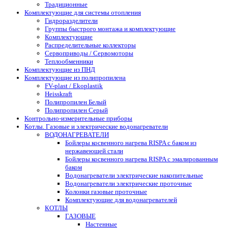
Традиционные
Комплектующие для системы отопления
Гидроразделители
Группы быстрого монтажа и комплектующие
Комплектующие
Распределительные коллекторы
Сервоприводы / Сервомоторы
Теплообменники
Комплектующие из ПНД
Комплектующие из полипропилена
FV-plast / Ekoplastik
Heisskraft
Полипропилен Белый
Полипропилен Серый
Контрольно-измерительные приборы
Котлы. Газовые и электрические водонагреватели
ВОДОНАГРЕВАТЕЛИ
Бойлеры косвенного нагрева RISPA с баком из
нержавеющей стали
Бойлеры косвенного нагрева RISPA с эмалированным
баком
Водонагреватели электрические накопительные
Водонагреватели электрические проточные
Колонки газовые проточные
Комплектующие для водонагревателей
КОТЛЫ
ГАЗОВЫЕ
Настенные