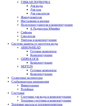
ГИБКАЯ ПОДВОДКА
Для воды
Для газа
Для смесителя
Жироуловители
Инсталяции и кнопки
Полотенцесушители и комплектующие
4. Радиаторы Юнифит
Сифоны
Смесители
Унитазы и комплектующие
Система защиты от протечек воды
ARROWHEAD
Готовые комплекты
Комплектующие
GIDROLOCK
Комплектующие
NEPTUN
Готовые комплекты
Комплектующие
Солнечные коллекторы
Стабилизаторы напряжения
Инверторные
Релейные
Счетчики
Счетчики для воды и комплектующие
Тепловые счетчики и комплектующие
Тепловые насосы и тепловентиляторы