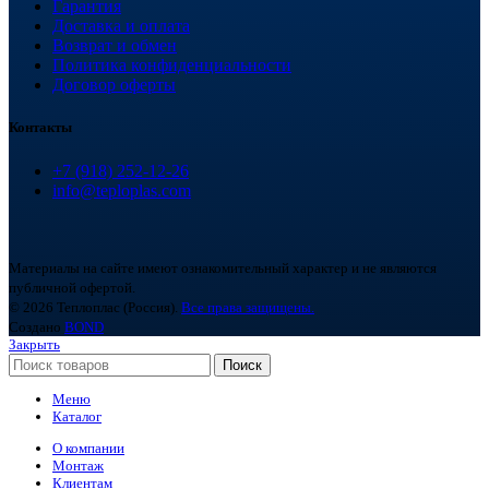
Гарантия
Доставка и оплата
Возврат и обмен
Политика конфиденциальности
Договор оферты
Контакты
+7 (918) 252-12-26
info@teploplas.com
Материалы на сайте имеют ознакомительный характер и не являются
публичной офертой.
© 2026 Теплоплас (Россия).
Все права защищены.
Создано
BOND
Закрыть
Поиск
Меню
Каталог
О компании
Монтаж
Клиентам