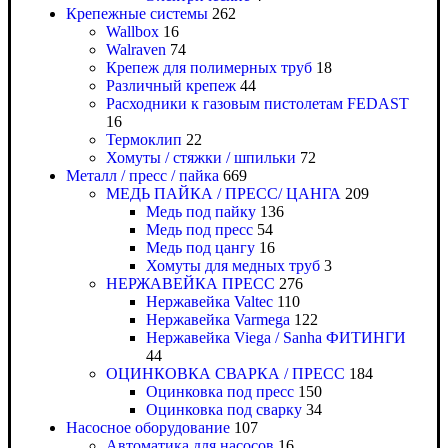
Крепежные системы
262
Wallbox
16
Walraven
74
Крепеж для полимерных труб
18
Различный крепеж
44
Расходники к газовым пистолетам FEDAST
16
Термоклип
22
Хомуты / стяжки / шпильки
72
Металл / пресс / пайка
669
МЕДЬ ПАЙКА / ПРЕСС/ ЦАНГА
209
Медь под пайку
136
Медь под пресс
54
Медь под цангу
16
Хомуты для медных труб
3
НЕРЖАВЕЙКА ПРЕСС
276
Нержавейка Valtec
110
Нержавейка Varmega
122
Нержавейка Viega / Sanha ФИТИНГИ
44
ОЦИНКОВКА СВАРКА / ПРЕСС
184
Оцинковка под пресс
150
Оцинковка под сварку
34
Насосное оборудование
107
Автоматика для насосов
16