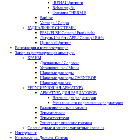
-REHAU фитинги
Rehau труба
Фитинги THERM S
Sanline
Varmega / Gappo
РАДИАЛЬНЫЕ СИСТЕМЫ
PPSU/PUSH Comap / Frankische
Латунь Uni-fitt / APE / Comap / Riifo
Цанговый фитинг
Вентиляция и комплектующие
Запорно-регулирующая арматура
КРАНЫ
Дренажные / Садовые
Установочные / Мини
Шаровые для воды
Шаровые для воды OVENTROP
Шаровые для газа
РЕГУЛИРУЮЩАЯ АРМАТУРА
АРМАТУРА ДЛЯ РАДИАТОРОВ
Вентили для радиаторов
Узлы нижнего подключения радиаторов
Балансировочные клапаны
Термоголовки
Термосмесители
Электротермические головки
Соленоидные и электромагнитные клапаны
Инструмент
Канализация. Дренаж. Септик