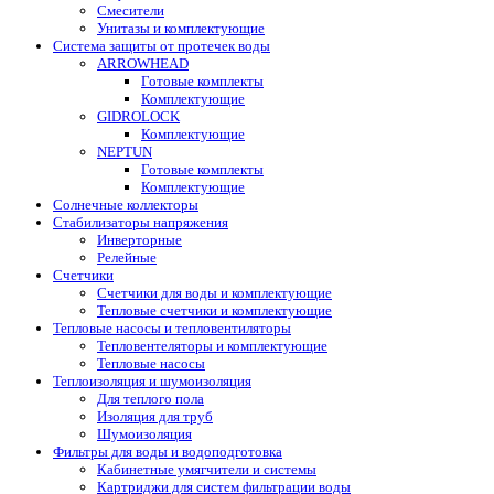
Смесители
Унитазы и комплектующие
Система защиты от протечек воды
ARROWHEAD
Готовые комплекты
Комплектующие
GIDROLOCK
Комплектующие
NEPTUN
Готовые комплекты
Комплектующие
Солнечные коллекторы
Стабилизаторы напряжения
Инверторные
Релейные
Счетчики
Счетчики для воды и комплектующие
Тепловые счетчики и комплектующие
Тепловые насосы и тепловентиляторы
Тепловентеляторы и комплектующие
Тепловые насосы
Теплоизоляция и шумоизоляция
Для теплого пола
Изоляция для труб
Шумоизоляция
Фильтры для воды и водоподготовка
Кабинетные умягчители и системы
Картриджи для систем фильтрации воды