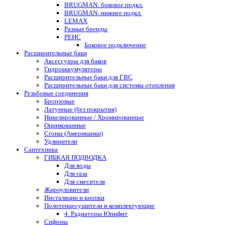
BRUGMAN: боковое подкл.
BRUGMAN: нижнее подкл.
LEMAX
Разные бренды
РЕНС
Боковое подключение
Расширительные баки
Аксессуары для баков
Гидроаккумуляторы
Расширительные баки для ГВС
Расширительные баки для системы отопления
Резьбовые соединения
Бронзовые
Латунные (без покрытия)
Никелированные / Хромированные
Оцинкованные
Сгоны (Американки)
Удлинители
Сантехника
ГИБКАЯ ПОДВОДКА
Для воды
Для газа
Для смесителя
Жироуловители
Инсталяции и кнопки
Полотенцесушители и комплектующие
4. Радиаторы Юнифит
Сифоны