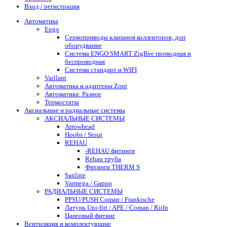
Вход / регистрация
Автоматика
Engo
Сервоприводы клапанов коллекторов, доп
оборудвание
Система ENGO SMART ZigBee проводная и
беспроводная
Система стандарт и WIFI
Vaillant
Автоматика и адаптеры Zont
Автоматика: Разное
Термостаты
Аксиальные и радиальные системы
АКСИАЛЬНЫЕ СИСТЕМЫ
Arrowhead
Hoobs / Stout
REHAU
-REHAU фитинги
Rehau труба
Фитинги THERM S
Sanline
Varmega / Gappo
РАДИАЛЬНЫЕ СИСТЕМЫ
PPSU/PUSH Comap / Frankische
Латунь Uni-fitt / APE / Comap / Riifo
Цанговый фитинг
Вентиляция и комплектующие