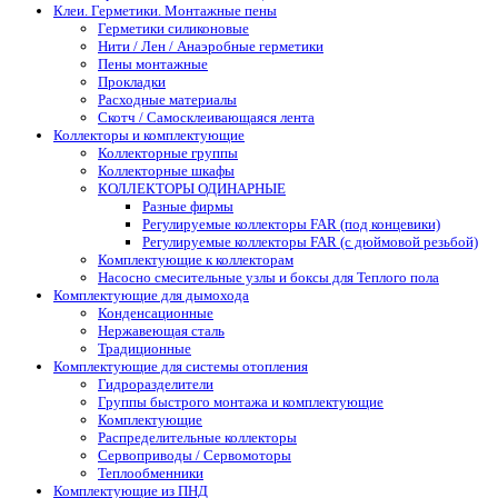
Клеи. Герметики. Монтажные пены
Герметики силиконовые
Нити / Лен / Анаэробные герметики
Пены монтажные
Прокладки
Расходные материалы
Скотч / Самосклеивающаяся лента
Коллекторы и комплектующие
Коллекторные группы
Коллекторные шкафы
КОЛЛЕКТОРЫ ОДИНАРНЫЕ
Разные фирмы
Регулируемые коллекторы FAR (под концевики)
Регулируемые коллекторы FAR (с дюймовой резьбой)
Комплектующие к коллекторам
Насосно смесительные узлы и боксы для Теплого пола
Комплектующие для дымохода
Конденсационные
Нержавеющая сталь
Традиционные
Комплектующие для системы отопления
Гидроразделители
Группы быстрого монтажа и комплектующие
Комплектующие
Распределительные коллекторы
Сервоприводы / Сервомоторы
Теплообменники
Комплектующие из ПНД