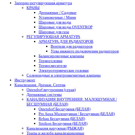
Запорно-регулирующая арматура
КРАНЫ
Дренажные / Садовые
Установочные / Мини
Шаровые для воды
Шаровые для воды OVENTROP
Шаровые для газа
РЕГУЛИРУЮЩАЯ АРМАТУРА
АРМАТУРА ДЛЯ РАДИАТОРОВ
Вентили для радиаторов
Узлы нижнего подключения радиаторов
Балансировочные клапаны
Термоголовки
Термосмесители
Электротермические головки
Соленоидные и электромагнитные клапаны
Инструмент
Канализация. Дренаж. Септик
Ostendorf внутренняя (серая)
Дренажные системы
КАНАЛИЗАЦИЯ ВНУТРЕННЯЯ: МАЛОШУМНАЯ /
БЕСШУМНАЯ (БЕЛАЯ)
Ostendorf Бесшумная (БЕЛАЯ)
Pro Aqua Малошумная / Бесшумная (БЕЛАЯ)
Rehau Бесшумная (БЕЛАЯ)
Sinikon Бесшумная (БЕЛАЯ)
Канализация наружная (РЫЖАЯ)
Трапы и желоба канализационные