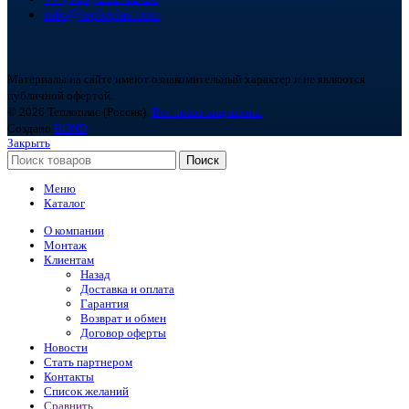
info@teploplas.com
Материалы на сайте имеют ознакомительный характер и не являются
публичной офертой.
© 2026 Теплоплас (Россия).
Все права защищены.
Создано
BOND
Закрыть
Поиск
Меню
Каталог
О компании
Монтаж
Клиентам
Назад
Доставка и оплата
Гарантия
Возврат и обмен
Договор оферты
Новости
Стать партнером
Контакты
Список желаний
Сравнить