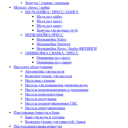
Хомуты / стяжки / шпильки
Металл / пресс / пайка
МЕДЬ ПАЙКА / ПРЕСС/ ЦАНГА
Медь под пайку
Медь под пресс
Медь под цангу
Хомуты для медных труб
НЕРЖАВЕЙКА ПРЕСС
Нержавейка Valtec
Нержавейка Varmega
Нержавейка Viega / Sanha ФИТИНГИ
ОЦИНКОВКА СВАРКА / ПРЕСС
Оцинковка под пресс
Оцинковка под сварку
Насосное оборудование
Автоматика для насосов
Комплектующие для насосов
Насосные станции
Насосы для повышения давления воды
Насосы канализационные и дренажные
Насосы поверхностные
Насосы погружные
Насосы рециркуляционные ГВС
Насосы циркуляционные
Пластиковые ёмкости и баки
Баки для воды и топлива
Комплектующие для емкостей / баков
Предохранительная арматура