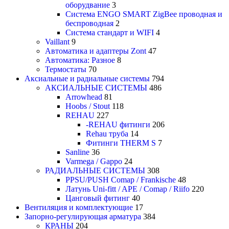
оборудвание
3
Система ENGO SMART ZigBee проводная и
беспроводная
2
Система стандарт и WIFI
4
Vaillant
9
Автоматика и адаптеры Zont
47
Автоматика: Разное
8
Термостаты
70
Аксиальные и радиальные системы
794
АКСИАЛЬНЫЕ СИСТЕМЫ
486
Arrowhead
81
Hoobs / Stout
118
REHAU
227
-REHAU фитинги
206
Rehau труба
14
Фитинги THERM S
7
Sanline
36
Varmega / Gappo
24
РАДИАЛЬНЫЕ СИСТЕМЫ
308
PPSU/PUSH Comap / Frankische
48
Латунь Uni-fitt / APE / Comap / Riifo
220
Цанговый фитинг
40
Вентиляция и комплектующие
17
Запорно-регулирующая арматура
384
КРАНЫ
204