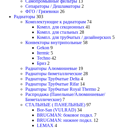
Самопромывные фильтры
13
Сепараторы / Дешламаторы
2
ФГО / Грязевики
26
Радиаторы
303
Комплектующие к радиаторам
74
Компл. для секционных
41
Компл. для стальных
28
Компл. для трубчатых / дизайнерских
5
Конвекторы внутрипольные
58
Gekon
9
Itermic
5
Techno
42
Бриз
2
Радиаторы Алюминиевые
19
Радиаторы биметаллические
28
Радиаторы Трубчатые Delta
4
Радиаторы Трубчатые Rifar
14
Радиаторы Трубчатые Royal Thermo
2
Распродажа (Панельные/Алюминиевые/
Биметаллические)
7
СТАЛЬНЫЕ ( ПАНЕЛЬНЫЕ)
97
Bor-San (VULRAD)
34
BRUGMAN: боковое подкл.
7
BRUGMAN: нижнее подкл.
12
LEMAX
4