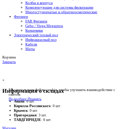
Колбы и корпуса
Комплектующие для системы фильтрации
Многоступенчатые и обратноосмотические
Фитинги
FAR Фитинги
Gebo / Viega Megapress
Концевики
Электрический теплый пол
Инфракрасный пол
Кабели
Маты
Корзина
Закрыть
×
Информация о складах
Мы используем файлы cookie, чтобы улучшить взаимодействие с
сайтом.
Подробнее
Принять
Анапа
: 0 шт.
Кирилла Россинского
: 0 шт.
Крымск
: 0 шт.
Пригородная
: 3 шт.
ТАВДГИРИДЗЕ
: 0 шт.
Магазин