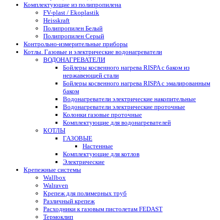
Комплектующие из полипропилена
FV-plast / Ekoplastik
Heisskraft
Полипропилен Белый
Полипропилен Серый
Контрольно-измерительные приборы
Котлы. Газовые и электрические водонагреватели
ВОДОНАГРЕВАТЕЛИ
Бойлеры косвенного нагрева RISPA с баком из
нержавеющей стали
Бойлеры косвенного нагрева RISPA с эмалированным
баком
Водонагреватели электрические накопительные
Водонагреватели электрические проточные
Колонки газовые проточные
Комплектующие для водонагревателей
КОТЛЫ
ГАЗОВЫЕ
Настенные
Комплектующие для котлов
Электрические
Крепежные системы
Wallbox
Walraven
Крепеж для полимерных труб
Различный крепеж
Расходники к газовым пистолетам FEDAST
Термоклип