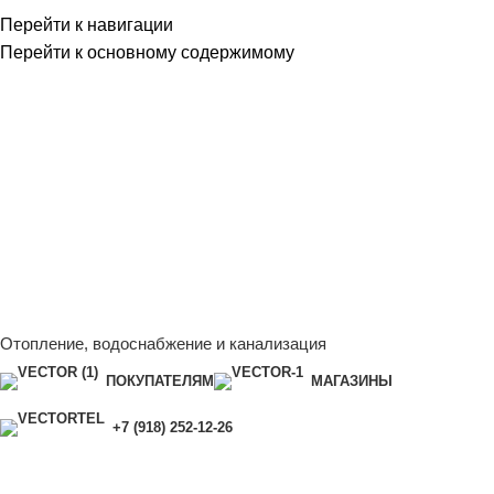
Перейти к навигации
Перейти к основному содержимому
Сейчас мы дорабатываем сайт, поэтому некоторые цены в
каталоге могут отличаться от актуальных.
Чтобы получить
полную и актуальную информацию, свяжитесь с нашим
менеджером - Алена +7 (918) 252-12-26
Сейчас мы дорабатываем сайт, поэтому некоторые цены в
каталоге могут отличаться от актуальных.
Чтобы получить
полную и актуальную информацию, свяжитесь с нашим
менеджером - Алена +7 (918) 252-12-26
Отопление, водоснабжение и канализация
ПОКУПАТЕЛЯМ
МАГАЗИНЫ
+7 (918) 252-12-26