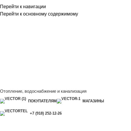
Перейти к навигации
Перейти к основному содержимому
Сейчас мы дорабатываем сайт, поэтому некоторые цены в
каталоге могут отличаться от актуальных.
Чтобы получить
полную и актуальную информацию, свяжитесь с нашим
менеджером - Алена +7 (918) 252-12-26
Сейчас мы дорабатываем сайт, поэтому некоторые цены в
каталоге могут отличаться от актуальных.
Чтобы получить
полную и актуальную информацию, свяжитесь с нашим
менеджером - Алена +7 (918) 252-12-26
Отопление, водоснабжение и канализация
ПОКУПАТЕЛЯМ
МАГАЗИНЫ
+7 (918) 252-12-26