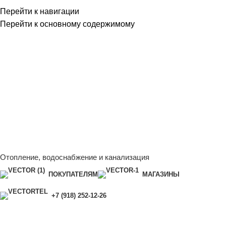
Перейти к навигации
Перейти к основному содержимому
Сейчас мы дорабатываем сайт, поэтому некоторые цены в
каталоге могут отличаться от актуальных.
Чтобы получить
полную и актуальную информацию, свяжитесь с нашим
менеджером - Алена +7 (918) 252-12-26
Сейчас мы дорабатываем сайт, поэтому некоторые цены в
каталоге могут отличаться от актуальных.
Чтобы получить
полную и актуальную информацию, свяжитесь с нашим
менеджером - Алена +7 (918) 252-12-26
Отопление, водоснабжение и канализация
ПОКУПАТЕЛЯМ
МАГАЗИНЫ
+7 (918) 252-12-26