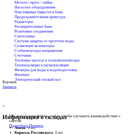
Металл / пресс / пайка
Насосное оборудование
Пластиковые ёмкости и баки
Предохранительная арматура
Радиаторы
Расширительные баки
Резьбовые соединения
Сантехника
Система защиты от протечек воды
Солнечные коллекторы
Стабилизаторы напряжения
Счетчики
Тепловые насосы и тепловентиляторы
Теплоизоляция и шумоизоляция
Фильтры для воды и водоподготовка
Фитинги
Электрический теплый пол
Корзина
Закрыть
×
Информация о складах
Мы используем файлы cookie, чтобы улучшить взаимодействие с
сайтом.
Подробнее
Принять
Анапа
: 0 шт.
Кирилла Россинского
: 0 шт.