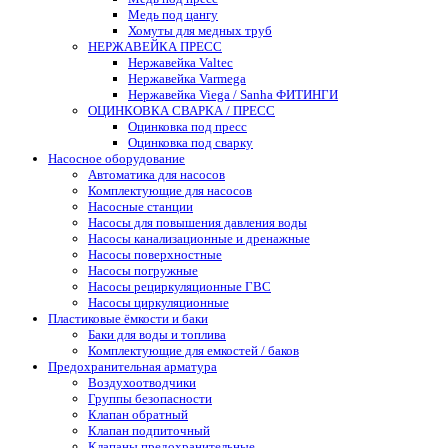
Медь под цангу
Хомуты для медных труб
НЕРЖАВЕЙКА ПРЕСС
Нержавейка Valtec
Нержавейка Varmega
Нержавейка Viega / Sanha ФИТИНГИ
ОЦИНКОВКА СВАРКА / ПРЕСС
Оцинковка под пресс
Оцинковка под сварку
Насосное оборудование
Автоматика для насосов
Комплектующие для насосов
Насосные станции
Насосы для повышения давления воды
Насосы канализационные и дренажные
Насосы поверхностные
Насосы погружные
Насосы рециркуляционные ГВС
Насосы циркуляционные
Пластиковые ёмкости и баки
Баки для воды и топлива
Комплектующие для емкостей / баков
Предохранительная арматура
Воздухоотводчики
Группы безопасности
Клапан обратный
Клапан подпиточный
Клапаны предохранительные