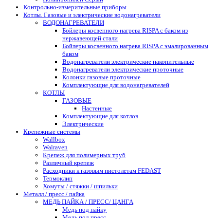
Контрольно-измерительные приборы
Котлы. Газовые и электрические водонагреватели
ВОДОНАГРЕВАТЕЛИ
Бойлеры косвенного нагрева RISPA с баком из
нержавеющей стали
Бойлеры косвенного нагрева RISPA с эмалированным
баком
Водонагреватели электрические накопительные
Водонагреватели электрические проточные
Колонки газовые проточные
Комплектующие для водонагревателей
КОТЛЫ
ГАЗОВЫЕ
Настенные
Комплектующие для котлов
Электрические
Крепежные системы
Wallbox
Walraven
Крепеж для полимерных труб
Различный крепеж
Расходники к газовым пистолетам FEDAST
Термоклип
Хомуты / стяжки / шпильки
Металл / пресс / пайка
МЕДЬ ПАЙКА / ПРЕСС/ ЦАНГА
Медь под пайку
Медь под пресс