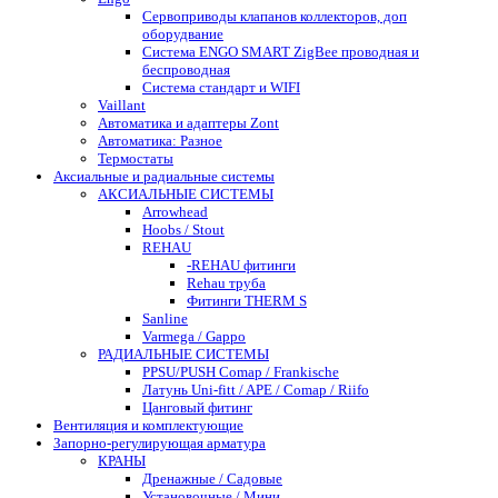
Сервоприводы клапанов коллекторов, доп
оборудвание
Система ENGO SMART ZigBee проводная и
беспроводная
Система стандарт и WIFI
Vaillant
Автоматика и адаптеры Zont
Автоматика: Разное
Термостаты
Аксиальные и радиальные системы
АКСИАЛЬНЫЕ СИСТЕМЫ
Arrowhead
Hoobs / Stout
REHAU
-REHAU фитинги
Rehau труба
Фитинги THERM S
Sanline
Varmega / Gappo
РАДИАЛЬНЫЕ СИСТЕМЫ
PPSU/PUSH Comap / Frankische
Латунь Uni-fitt / APE / Comap / Riifo
Цанговый фитинг
Вентиляция и комплектующие
Запорно-регулирующая арматура
КРАНЫ
Дренажные / Садовые
Установочные / Мини