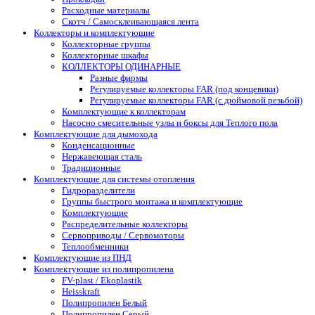
Расходные материалы
Скотч / Самосклеивающаяся лента
Коллекторы и комплектующие
Коллекторные группы
Коллекторные шкафы
КОЛЛЕКТОРЫ ОДИНАРНЫЕ
Разные фирмы
Регулируемые коллекторы FAR (под концевики)
Регулируемые коллекторы FAR (с дюймовой резьбой)
Комплектующие к коллекторам
Насосно смесительные узлы и боксы для Теплого пола
Комплектующие для дымохода
Конденсационные
Нержавеющая сталь
Традиционные
Комплектующие для системы отопления
Гидроразделители
Группы быстрого монтажа и комплектующие
Комплектующие
Распределительные коллекторы
Сервоприводы / Сервомоторы
Теплообменники
Комплектующие из ПНД
Комплектующие из полипропилена
FV-plast / Ekoplastik
Heisskraft
Полипропилен Белый
Полипропилен Серый