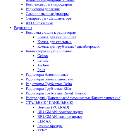
Компенсаторы гидроударов
Редукторы давления
Самопромывные фильтры
Сепараторы / Дешламаторы
ФГО / Грязевики
Радиаторы
Комплектующие к радиаторам
Компл. для секционных
Компл. для стальных
Компл. для трубчатых / дизайнерских
Конвекторы внутрипольные
Gekon
Itermic
Techno
Бриз
Радиаторы Алюминиевые
Радиаторы биметаллические
Радиаторы Трубчатые Delta
Радиаторы Трубчатые Rifar
Радиаторы Трубчатые Royal Thermo
Распродажа (Панельные/Алюминиевые/Биметаллические)
СТАЛЬНЫЕ ( ПАНЕЛЬНЫЕ)
Bor-San (VULRAD)
BRUGMAN: боковое подкл.
BRUGMAN: нижнее подкл.
LEMAX
Разные бренды
РЕНС