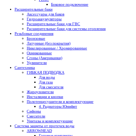
Боковое подключение
Расширительные баки
Аксессуары для баков
Гидроаккумуляторы
Расширительные баки для ГВС
Расширительные баки для системы отопления
Резьбовые соединения
Бронзовые
Латунные (без покрытия)
Никелированные / Хромированные
Оцинкованные
Сгоны (Американки)
Удлинители
Сантехника
ГИБКАЯ ПОДВОДКА
Для воды
Для газа
Для смесителя
Жироуловители
Инсталяции и кнопки
Полотенцесушители и комплектующие
4. Радиаторы Юнифит
Сифоны
Смесители
Унитазы и комплектующие
Система защиты от протечек воды
ARROWHEAD
Готовые комплекты