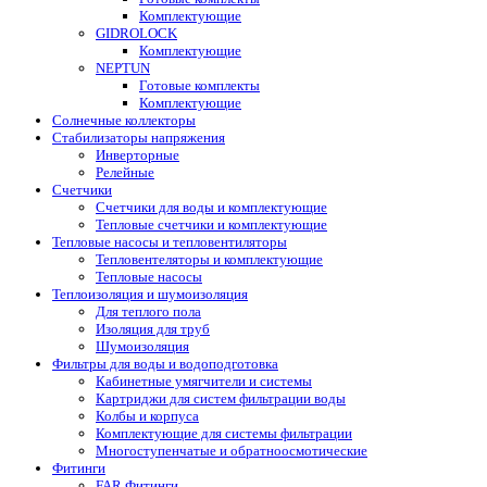
Комплектующие
GIDROLOCK
Комплектующие
NEPTUN
Готовые комплекты
Комплектующие
Солнечные коллекторы
Стабилизаторы напряжения
Инверторные
Релейные
Счетчики
Счетчики для воды и комплектующие
Тепловые счетчики и комплектующие
Тепловые насосы и тепловентиляторы
Тепловентеляторы и комплектующие
Тепловые насосы
Теплоизоляция и шумоизоляция
Для теплого пола
Изоляция для труб
Шумоизоляция
Фильтры для воды и водоподготовка
Кабинетные умягчители и системы
Картриджи для систем фильтрации воды
Колбы и корпуса
Комплектующие для системы фильтрации
Многоступенчатые и обратноосмотические
Фитинги
FAR Фитинги