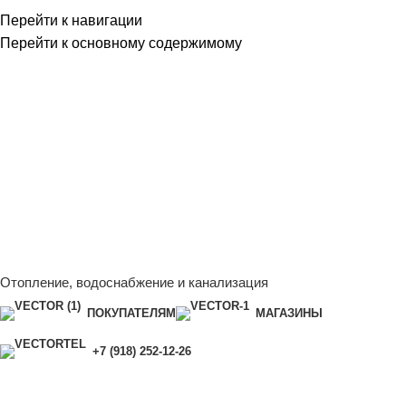
Перейти к навигации
Перейти к основному содержимому
Сейчас мы дорабатываем сайт, поэтому некоторые цены в
каталоге могут отличаться от актуальных.
Чтобы получить
полную и актуальную информацию, свяжитесь с нашим
менеджером - Алена +7 (918) 252-12-26
Сейчас мы дорабатываем сайт, поэтому некоторые цены в
каталоге могут отличаться от актуальных.
Чтобы получить
полную и актуальную информацию, свяжитесь с нашим
менеджером - Алена +7 (918) 252-12-26
Отопление, водоснабжение и канализация
ПОКУПАТЕЛЯМ
МАГАЗИНЫ
+7 (918) 252-12-26