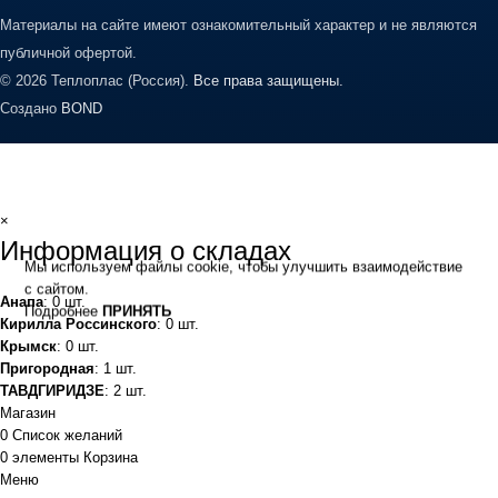
Материалы на сайте имеют ознакомительный характер и не являются
публичной офертой.
© 2026 Теплоплас (Россия).
Все права защищены.
Создано
BOND
×
Информация о складах
Мы используем файлы cookie, чтобы улучшить взаимодействие
с сайтом.
Анапа
: 0 шт.
Подробнее
ПРИНЯТЬ
Кирилла Россинского
: 0 шт.
Крымск
: 0 шт.
Пригородная
: 1 шт.
ТАВДГИРИДЗЕ
: 2 шт.
Магазин
0
Список желаний
0
элементы
Корзина
Меню