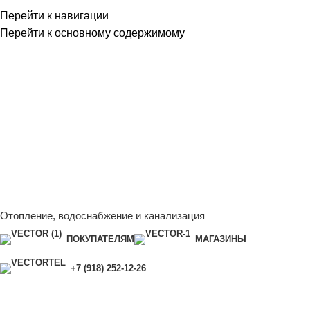
Перейти к навигации
Перейти к основному содержимому
Сейчас мы дорабатываем сайт, поэтому некоторые цены в
каталоге могут отличаться от актуальных.
Чтобы получить
полную и актуальную информацию, свяжитесь с нашим
менеджером - Алена +7 (918) 252-12-26
Сейчас мы дорабатываем сайт, поэтому некоторые цены в
каталоге могут отличаться от актуальных.
Чтобы получить
полную и актуальную информацию, свяжитесь с нашим
менеджером - Алена +7 (918) 252-12-26
Отопление, водоснабжение и канализация
ПОКУПАТЕЛЯМ
МАГАЗИНЫ
+7 (918) 252-12-26