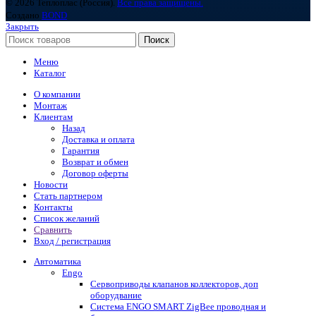
© 2026 Теплоплас (Россия).
Все права защищены.
Создано
BOND
Закрыть
Поиск
Меню
Каталог
О компании
Монтаж
Клиентам
Назад
Доставка и оплата
Гарантия
Возврат и обмен
Договор оферты
Новости
Стать партнером
Контакты
Список желаний
Сравнить
Вход / регистрация
Автоматика
Engo
Сервоприводы клапанов коллекторов, доп
оборудвание
Система ENGO SMART ZigBee проводная и