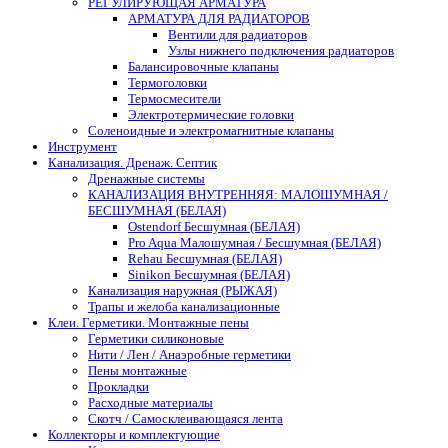
РЕГУЛИРУЮЩАЯ АРМАТУРА
АРМАТУРА ДЛЯ РАДИАТОРОВ
Вентили для радиаторов
Узлы нижнего подключения радиаторов
Балансировочные клапаны
Термоголовки
Термосмесители
Электротермические головки
Соленоидные и электромагнитные клапаны
Инструмент
Канализация. Дренаж. Септик
Дренажные системы
КАНАЛИЗАЦИЯ ВНУТРЕННЯЯ: МАЛОШУМНАЯ /
БЕСШУМНАЯ (БЕЛАЯ)
Ostendorf Бесшумная (БЕЛАЯ)
Pro Aqua Малошумная / Бесшумная (БЕЛАЯ)
Rehau Бесшумная (БЕЛАЯ)
Sinikon Бесшумная (БЕЛАЯ)
Канализация наружная (РЫЖАЯ)
Трапы и желоба канализационные
Клеи. Герметики. Монтажные пены
Герметики силиконовые
Нити / Лен / Анаэробные герметики
Пены монтажные
Прокладки
Расходные материалы
Скотч / Самосклеивающаяся лента
Коллекторы и комплектующие