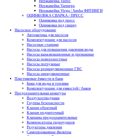
Нержавейка Valtec
Нержавейка Varmega
Нержавейка Viega / Sanha ФИТИНГИ
ОЦИНКОВКА СВАРКА / ПРЕСС
Оцинковка под пресс
Оцинковка под сварку
Насосное оборудование
Автоматика для насосов
Комплектующие для насосов
Насосные станции
Насосы для повышения давления воды
Насосы канализационные и дренажные
Насосы поверхностные
Насосы погружные
Насосы рециркуляционные ГВС
Насосы циркуляционные
Пластиковые ёмкости и баки
Баки для воды и топлива
Комплектующие для емкостей / баков
Предохранительная арматура
Воздухоотводчики
Группы безопасности
Клапан обратный
Клапан подпиточный
Клапаны предохранительные
Компенсаторы гидроударов
Редукторы давления
Самопромывные фильтры