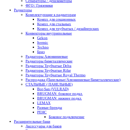
Сепараторы / Дешламаторы
ФГО / Грязевики
Радиаторы
Комплектующие к радиаторам
Компл. для секционных
Компл. для стальных
Компл. для трубчатых / дизайнерских
Конвекторы внутрипольные
Gekon
Itermic
Techno
Бриз
Радиаторы Алюминиевые
Радиаторы биметаллические
Радиаторы Трубчатые Delta
Радиаторы Трубчатые Rifar
Радиаторы Трубчатые Royal Thermo
Распродажа (Панельные/Алюминиевые/Биметаллические)
СТАЛЬНЫЕ ( ПАНЕЛЬНЫЕ)
Bor-San (VULRAD)
BRUGMAN: боковое подкл.
BRUGMAN: нижнее подкл.
LEMAX
Разные бренды
РЕНС
Боковое подключение
Расширительные баки
Аксессуары для баков