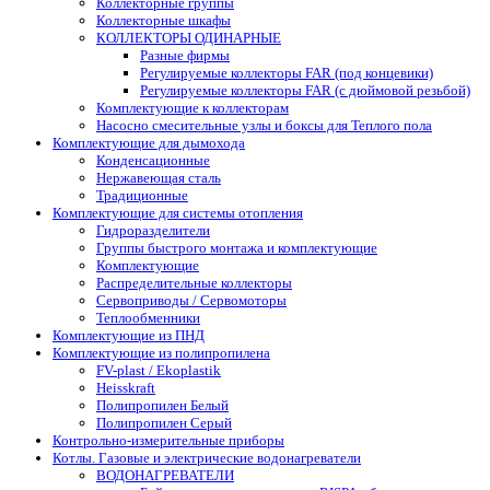
Коллекторные группы
Коллекторные шкафы
КОЛЛЕКТОРЫ ОДИНАРНЫЕ
Разные фирмы
Регулируемые коллекторы FAR (под концевики)
Регулируемые коллекторы FAR (с дюймовой резьбой)
Комплектующие к коллекторам
Насосно смесительные узлы и боксы для Теплого пола
Комплектующие для дымохода
Конденсационные
Нержавеющая сталь
Традиционные
Комплектующие для системы отопления
Гидроразделители
Группы быстрого монтажа и комплектующие
Комплектующие
Распределительные коллекторы
Сервоприводы / Сервомоторы
Теплообменники
Комплектующие из ПНД
Комплектующие из полипропилена
FV-plast / Ekoplastik
Heisskraft
Полипропилен Белый
Полипропилен Серый
Контрольно-измерительные приборы
Котлы. Газовые и электрические водонагреватели
ВОДОНАГРЕВАТЕЛИ