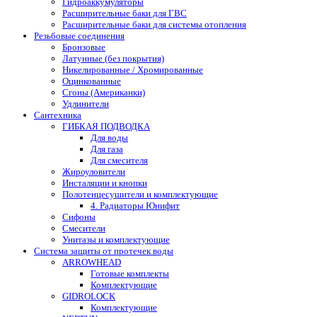
Гидроаккумуляторы
Расширительные баки для ГВС
Расширительные баки для системы отопления
Резьбовые соединения
Бронзовые
Латунные (без покрытия)
Никелированные / Хромированные
Оцинкованные
Сгоны (Американки)
Удлинители
Сантехника
ГИБКАЯ ПОДВОДКА
Для воды
Для газа
Для смесителя
Жироуловители
Инсталяции и кнопки
Полотенцесушители и комплектующие
4. Радиаторы Юнифит
Сифоны
Смесители
Унитазы и комплектующие
Система защиты от протечек воды
ARROWHEAD
Готовые комплекты
Комплектующие
GIDROLOCK
Комплектующие