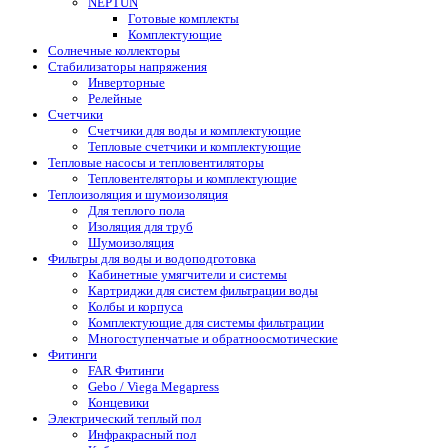
NEPTUN
Готовые комплекты
Комплектующие
Солнечные коллекторы
Стабилизаторы напряжения
Инверторные
Релейные
Счетчики
Счетчики для воды и комплектующие
Тепловые счетчики и комплектующие
Тепловые насосы и тепловентиляторы
Тепловентеляторы и комплектующие
Теплоизоляция и шумоизоляция
Для теплого пола
Изоляция для труб
Шумоизоляция
Фильтры для воды и водоподготовка
Кабинетные умягчители и системы
Картриджи для систем фильтрации воды
Колбы и корпуса
Комплектующие для системы фильтрации
Многоступенчатые и обратноосмотические
Фитинги
FAR Фитинги
Gebo / Viega Megapress
Концевики
Электрический теплый пол
Инфракрасный пол