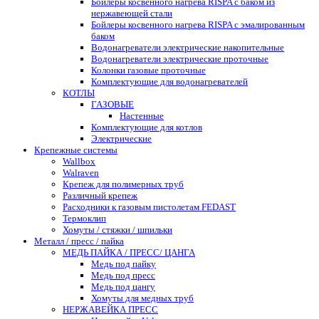
Бойлеры косвенного нагрева RISPA с баком из
нержавеющей стали
Бойлеры косвенного нагрева RISPA с эмалированным
баком
Водонагреватели электрические накопительные
Водонагреватели электрические проточные
Колонки газовые проточные
Комплектующие для водонагревателей
КОТЛЫ
ГАЗОВЫЕ
Настенные
Комплектующие для котлов
Электрические
Крепежные системы
Wallbox
Walraven
Крепеж для полимерных труб
Различный крепеж
Расходники к газовым пистолетам FEDAST
Термоклип
Хомуты / стяжки / шпильки
Металл / пресс / пайка
МЕДЬ ПАЙКА / ПРЕСС/ ЦАНГА
Медь под пайку
Медь под пресс
Медь под цангу
Хомуты для медных труб
НЕРЖАВЕЙКА ПРЕСС