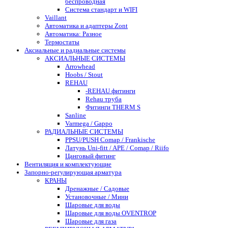
беспроводная
Система стандарт и WIFI
Vaillant
Автоматика и адаптеры Zont
Автоматика: Разное
Термостаты
Аксиальные и радиальные системы
АКСИАЛЬНЫЕ СИСТЕМЫ
Arrowhead
Hoobs / Stout
REHAU
-REHAU фитинги
Rehau труба
Фитинги THERM S
Sanline
Varmega / Gappo
РАДИАЛЬНЫЕ СИСТЕМЫ
PPSU/PUSH Comap / Frankische
Латунь Uni-fitt / APE / Comap / Riifo
Цанговый фитинг
Вентиляция и комплектующие
Запорно-регулирующая арматура
КРАНЫ
Дренажные / Садовые
Установочные / Мини
Шаровые для воды
Шаровые для воды OVENTROP
Шаровые для газа