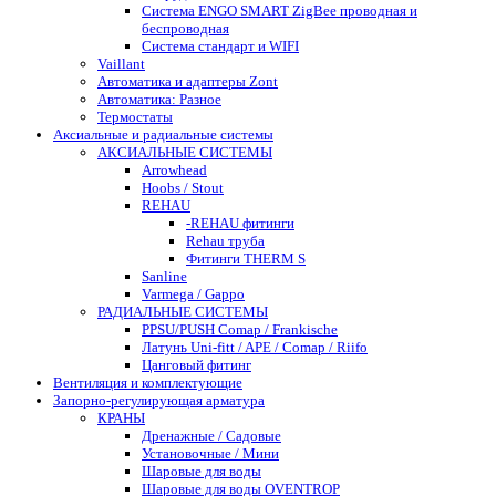
Система ENGO SMART ZigBee проводная и
беспроводная
Система стандарт и WIFI
Vaillant
Автоматика и адаптеры Zont
Автоматика: Разное
Термостаты
Аксиальные и радиальные системы
АКСИАЛЬНЫЕ СИСТЕМЫ
Arrowhead
Hoobs / Stout
REHAU
-REHAU фитинги
Rehau труба
Фитинги THERM S
Sanline
Varmega / Gappo
РАДИАЛЬНЫЕ СИСТЕМЫ
PPSU/PUSH Comap / Frankische
Латунь Uni-fitt / APE / Comap / Riifo
Цанговый фитинг
Вентиляция и комплектующие
Запорно-регулирующая арматура
КРАНЫ
Дренажные / Садовые
Установочные / Мини
Шаровые для воды
Шаровые для воды OVENTROP