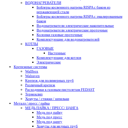
ВОДОНАГРЕВАТЕЛИ
Бойлеры косвенного нагрева RISPA с баком из
нержавеющей стали
Бойлеры косвенного нагрева RISPA с эмалированным
баком
Водонагреватели электрические накопительные
Водонагреватели электрические проточные
Колонки газовые проточные
Комплектующие для водонагревателей
КОТЛЫ
ГАЗОВЫЕ
Настенные
Комплектующие для котлов
Электрические
Крепежные системы
Wallbox
Walraven
Крепеж для полимерных труб
Различный крепеж
Расходники к газовым пистолетам FEDAST
Термоклип
Хомуты / стяжки / шпильки
Металл / пресс / пайка
МЕДЬ ПАЙКА / ПРЕСС/ ЦАНГА
Медь под пайку
Медь под пресс
Медь под цангу
Хомуты для медных труб