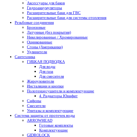
Аксессуары для баков
Гидроаккумуляторы
Расширительные баки для ГВС
Расширительные баки для системы отопления
Резьбовые соединения
Бронзовые
Латунные (без покрытия)
Никелированные / Хромированные
Оцинкованные
Сгоны (Американки)
Удлинители
Сантехника
ГИБКАЯ ПОДВОДКА
Для воды
Для газа
Для смесителя
Жироуловители
Инсталяции и кнопки
Полотенцесушители и комплектующие
4. Радиаторы Юнифит
Сифоны
Смесители
Унитазы и комплектующие
Система защиты от протечек воды
ARROWHEAD
Готовые комплекты
Комплектующие
GIDROLOCK