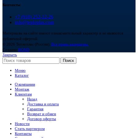
Контакты
+7 (918) 252-12-26
info@teploplas.com
Материалы на сайте имеют ознакомительный характер и не являются
публичной офертой.
© 2026 Теплоплас (Россия).
Все права защищены.
Создано
BOND
Закрыть
Поиск
Меню
Каталог
О компании
Монтаж
Клиентам
Назад
Доставка и оплата
Гарантия
Возврат и обмен
Договор оферты
Новости
Стать партнером
Контакты