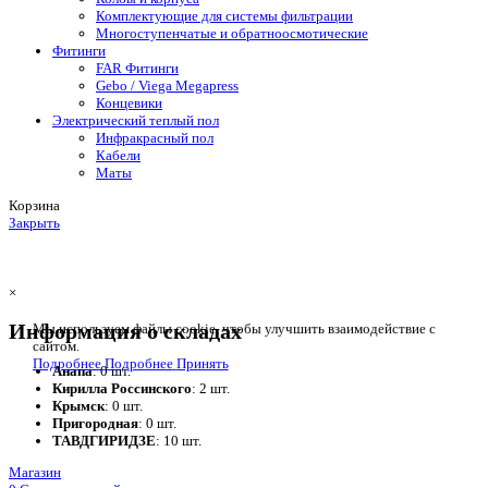
Комплектующие для системы фильтрации
Многоступенчатые и обратноосмотические
Фитинги
FAR Фитинги
Gebo / Viega Megapress
Концевики
Электрический теплый пол
Инфракрасный пол
Кабели
Маты
Корзина
Закрыть
×
Информация о складах
Мы используем файлы cookie, чтобы улучшить взаимодействие с
сайтом.
Подробнее
Подробнее
Принять
Анапа
: 0 шт.
Кирилла Россинского
: 2 шт.
Крымск
: 0 шт.
Пригородная
: 0 шт.
ТАВДГИРИДЗЕ
: 10 шт.
Магазин