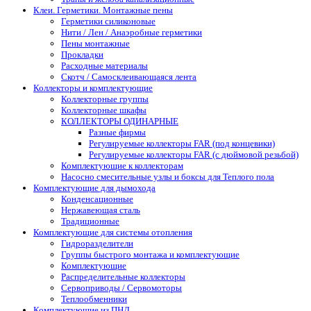
Клеи. Герметики. Монтажные пены
Герметики силиконовые
Нити / Лен / Анаэробные герметики
Пены монтажные
Прокладки
Расходные материалы
Скотч / Самосклеивающаяся лента
Коллекторы и комплектующие
Коллекторные группы
Коллекторные шкафы
КОЛЛЕКТОРЫ ОДИНАРНЫЕ
Разные фирмы
Регулируемые коллекторы FAR (под концевики)
Регулируемые коллекторы FAR (с дюймовой резьбой)
Комплектующие к коллекторам
Насосно смесительные узлы и боксы для Теплого пола
Комплектующие для дымохода
Конденсационные
Нержавеющая сталь
Традиционные
Комплектующие для системы отопления
Гидроразделители
Группы быстрого монтажа и комплектующие
Комплектующие
Распределительные коллекторы
Сервоприводы / Сервомоторы
Теплообменники
Комплектующие из ПНД