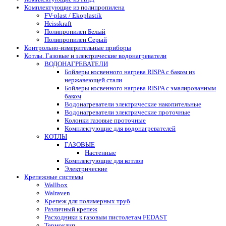
Комплектующие из полипропилена
FV-plast / Ekoplastik
Heisskraft
Полипропилен Белый
Полипропилен Серый
Контрольно-измерительные приборы
Котлы. Газовые и электрические водонагреватели
ВОДОНАГРЕВАТЕЛИ
Бойлеры косвенного нагрева RISPA с баком из
нержавеющей стали
Бойлеры косвенного нагрева RISPA с эмалированным
баком
Водонагреватели электрические накопительные
Водонагреватели электрические проточные
Колонки газовые проточные
Комплектующие для водонагревателей
КОТЛЫ
ГАЗОВЫЕ
Настенные
Комплектующие для котлов
Электрические
Крепежные системы
Wallbox
Walraven
Крепеж для полимерных труб
Различный крепеж
Расходники к газовым пистолетам FEDAST
Термоклип