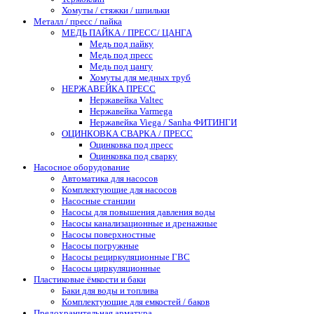
Хомуты / стяжки / шпильки
Металл / пресс / пайка
МЕДЬ ПАЙКА / ПРЕСС/ ЦАНГА
Медь под пайку
Медь под пресс
Медь под цангу
Хомуты для медных труб
НЕРЖАВЕЙКА ПРЕСС
Нержавейка Valtec
Нержавейка Varmega
Нержавейка Viega / Sanha ФИТИНГИ
ОЦИНКОВКА СВАРКА / ПРЕСС
Оцинковка под пресс
Оцинковка под сварку
Насосное оборудование
Автоматика для насосов
Комплектующие для насосов
Насосные станции
Насосы для повышения давления воды
Насосы канализационные и дренажные
Насосы поверхностные
Насосы погружные
Насосы рециркуляционные ГВС
Насосы циркуляционные
Пластиковые ёмкости и баки
Баки для воды и топлива
Комплектующие для емкостей / баков
Предохранительная арматура