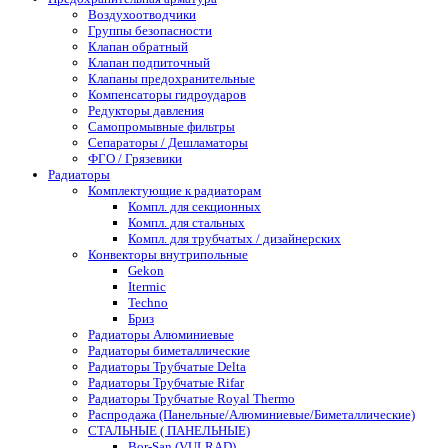
Воздухоотводчики
Группы безопасности
Клапан обратный
Клапан подпиточный
Клапаны предохранительные
Компенсаторы гидроударов
Редукторы давления
Самопромывные фильтры
Сепараторы / Дешламаторы
ФГО / Грязевики
Радиаторы
Комплектующие к радиаторам
Компл. для секционных
Компл. для стальных
Компл. для трубчатых / дизайнерских
Конвекторы внутрипольные
Gekon
Itermic
Techno
Бриз
Радиаторы Алюминиевые
Радиаторы биметаллические
Радиаторы Трубчатые Delta
Радиаторы Трубчатые Rifar
Радиаторы Трубчатые Royal Thermo
Распродажа (Панельные/Алюминиевые/Биметаллические)
СТАЛЬНЫЕ ( ПАНЕЛЬНЫЕ)
Bor-San (VULRAD)