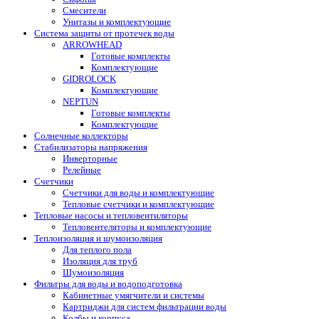
Смесители
Унитазы и комплектующие
Система защиты от протечек воды
ARROWHEAD
Готовые комплекты
Комплектующие
GIDROLOCK
Комплектующие
NEPTUN
Готовые комплекты
Комплектующие
Солнечные коллекторы
Стабилизаторы напряжения
Инверторные
Релейные
Счетчики
Счетчики для воды и комплектующие
Тепловые счетчики и комплектующие
Тепловые насосы и тепловентиляторы
Тепловентеляторы и комплектующие
Теплоизоляция и шумоизоляция
Для теплого пола
Изоляция для труб
Шумоизоляция
Фильтры для воды и водоподготовка
Кабинетные умягчители и системы
Картриджи для систем фильтрации воды
Колбы и корпуса