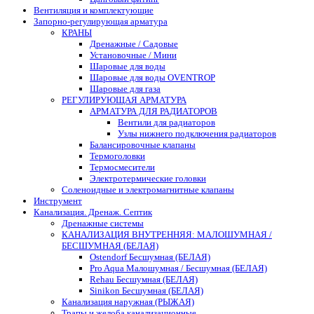
Вентиляция и комплектующие
Запорно-регулирующая арматура
КРАНЫ
Дренажные / Садовые
Установочные / Мини
Шаровые для воды
Шаровые для воды OVENTROP
Шаровые для газа
РЕГУЛИРУЮЩАЯ АРМАТУРА
АРМАТУРА ДЛЯ РАДИАТОРОВ
Вентили для радиаторов
Узлы нижнего подключения радиаторов
Балансировочные клапаны
Термоголовки
Термосмесители
Электротермические головки
Соленоидные и электромагнитные клапаны
Инструмент
Канализация. Дренаж. Септик
Дренажные системы
КАНАЛИЗАЦИЯ ВНУТРЕННЯЯ: МАЛОШУМНАЯ /
БЕСШУМНАЯ (БЕЛАЯ)
Ostendorf Бесшумная (БЕЛАЯ)
Pro Aqua Малошумная / Бесшумная (БЕЛАЯ)
Rehau Бесшумная (БЕЛАЯ)
Sinikon Бесшумная (БЕЛАЯ)
Канализация наружная (РЫЖАЯ)
Трапы и желоба канализационные