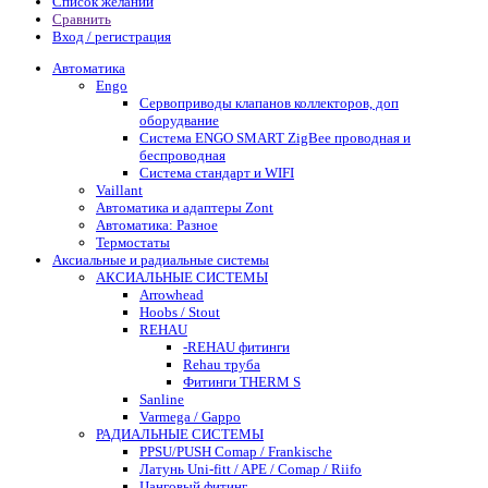
Список желаний
Сравнить
Вход / регистрация
Автоматика
Engo
Сервоприводы клапанов коллекторов, доп
оборудвание
Система ENGO SMART ZigBee проводная и
беспроводная
Система стандарт и WIFI
Vaillant
Автоматика и адаптеры Zont
Автоматика: Разное
Термостаты
Аксиальные и радиальные системы
АКСИАЛЬНЫЕ СИСТЕМЫ
Arrowhead
Hoobs / Stout
REHAU
-REHAU фитинги
Rehau труба
Фитинги THERM S
Sanline
Varmega / Gappo
РАДИАЛЬНЫЕ СИСТЕМЫ
PPSU/PUSH Comap / Frankische
Латунь Uni-fitt / APE / Comap / Riifo
Цанговый фитинг