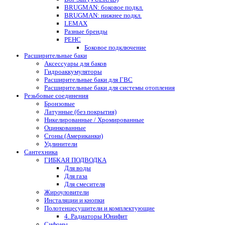
BRUGMAN: боковое подкл.
BRUGMAN: нижнее подкл.
LEMAX
Разные бренды
РЕНС
Боковое подключение
Расширительные баки
Аксессуары для баков
Гидроаккумуляторы
Расширительные баки для ГВС
Расширительные баки для системы отопления
Резьбовые соединения
Бронзовые
Латунные (без покрытия)
Никелированные / Хромированные
Оцинкованные
Сгоны (Американки)
Удлинители
Сантехника
ГИБКАЯ ПОДВОДКА
Для воды
Для газа
Для смесителя
Жироуловители
Инсталяции и кнопки
Полотенцесушители и комплектующие
4. Радиаторы Юнифит
Сифоны