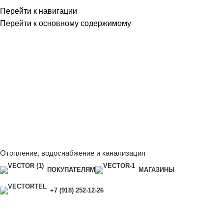
Перейти к навигации
Перейти к основному содержимому
Сейчас мы дорабатываем сайт, поэтому некоторые цены в
каталоге могут отличаться от актуальных.
Чтобы получить
полную и актуальную информацию, свяжитесь с нашим
менеджером - Алена +7 (918) 252-12-26
Сейчас мы дорабатываем сайт, поэтому некоторые цены в
каталоге могут отличаться от актуальных.
Чтобы получить
полную и актуальную информацию, свяжитесь с нашим
менеджером - Алена +7 (918) 252-12-26
Отопление, водоснабжение и канализация
ПОКУПАТЕЛЯМ
МАГАЗИНЫ
+7 (918) 252-12-26