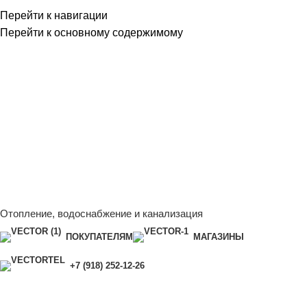
Перейти к навигации
Перейти к основному содержимому
Сейчас мы дорабатываем сайт, поэтому некоторые цены в
каталоге могут отличаться от актуальных.
Чтобы получить
полную и актуальную информацию, свяжитесь с нашим
менеджером - Алена +7 (918) 252-12-26
Сейчас мы дорабатываем сайт, поэтому некоторые цены в
каталоге могут отличаться от актуальных.
Чтобы получить
полную и актуальную информацию, свяжитесь с нашим
менеджером - Алена +7 (918) 252-12-26
Отопление, водоснабжение и канализация
ПОКУПАТЕЛЯМ
МАГАЗИНЫ
+7 (918) 252-12-26