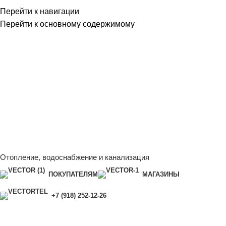
Перейти к навигации
Перейти к основному содержимому
Сейчас мы дорабатываем сайт, поэтому некоторые цены в
каталоге могут отличаться от актуальных.
Чтобы получить
полную и актуальную информацию, свяжитесь с нашим
менеджером - Алена +7 (918) 252-12-26
Сейчас мы дорабатываем сайт, поэтому некоторые цены в
каталоге могут отличаться от актуальных.
Чтобы получить
полную и актуальную информацию, свяжитесь с нашим
менеджером - Алена +7 (918) 252-12-26
Отопление, водоснабжение и канализация
ПОКУПАТЕЛЯМ
МАГАЗИНЫ
+7 (918) 252-12-26