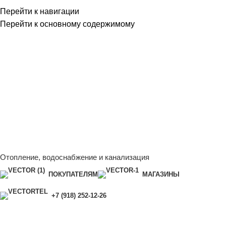
Перейти к навигации
Перейти к основному содержимому
Сейчас мы дорабатываем сайт, поэтому некоторые цены в
каталоге могут отличаться от актуальных.
Чтобы получить
полную и актуальную информацию, свяжитесь с нашим
менеджером - Алена +7 (918) 252-12-26
Сейчас мы дорабатываем сайт, поэтому некоторые цены в
каталоге могут отличаться от актуальных.
Чтобы получить
полную и актуальную информацию, свяжитесь с нашим
менеджером - Алена +7 (918) 252-12-26
Отопление, водоснабжение и канализация
ПОКУПАТЕЛЯМ
МАГАЗИНЫ
+7 (918) 252-12-26