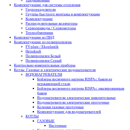
Традиционные
Комплектующие для системы отопления
Гидроразделители
Группы быстрого монтажа и комплектующие
Комплектующие
Распределительные коллекторы
Сервоприводы / Сервомоторы
Теплообменники
Комплектующие из ПНД
Комплектующие из полипропилена
FV-plast / Ekoplastik
Heisskraft
Полипропилен Белый
Полипропилен Серый
Контрольно-измерительные приборы
Котлы. Газовые и электрические водонагреватели
ВОДОНАГРЕВАТЕЛИ
Бойлеры косвенного нагрева RISPA с баком из
нержавеющей стали
Бойлеры косвенного нагрева RISPA с эмалированным
баком
Водонагреватели электрические накопительные
Водонагреватели электрические проточные
Колонки газовые проточные
Комплектующие для водонагревателей
КОТЛЫ
ГАЗОВЫЕ
Настенные