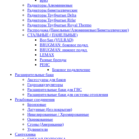
Бриз
Радиаторы Алюминиевые
Радиаторы биметаллические
Радиаторы Трубчатые Delta
Радиаторы Трубчатые Rifar
Радиаторы Трубчатые Royal Thermo
Распродажа (Панельные/Алюминиевые/Биметаллические)
СТАЛЬНЫЕ ( ПАНЕЛЬНЫЕ)
Bor-San (VULRAD)
BRUGMAN: боковое подкл.
BRUGMAN: нижнее подкл.
LEMAX
Разные бренды
РЕНС
Боковое подключение
Расширительные баки
Аксессуары для баков
Гидроаккумуляторы
Расширительные баки для ГВС
Расширительные баки для системы отопления
Резьбовые соединения
Бронзовые
Латунные (без покрытия)
Никелированные / Хромированные
Оцинкованные
Сгоны (Американки)
Удлинители
Сантехника