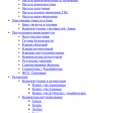
Насосы канализационные и дренажные
Насосы поверхностные
Насосы погружные
Насосы рециркуляционные ГВС
Насосы циркуляционные
Пластиковые ёмкости и баки
Баки для воды и топлива
Комплектующие для емкостей / баков
Предохранительная арматура
Воздухоотводчики
Группы безопасности
Клапан обратный
Клапан подпиточный
Клапаны предохранительные
Компенсаторы гидроударов
Редукторы давления
Самопромывные фильтры
Сепараторы / Дешламаторы
ФГО / Грязевики
Радиаторы
Комплектующие к радиаторам
Компл. для секционных
Компл. для стальных
Компл. для трубчатых / дизайнерских
Конвекторы внутрипольные
Gekon
Itermic
Techno