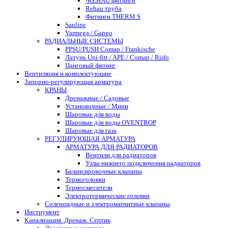
-REHAU фитинги
Rehau труба
Фитинги THERM S
Sanline
Varmega / Gappo
РАДИАЛЬНЫЕ СИСТЕМЫ
PPSU/PUSH Comap / Frankische
Латунь Uni-fitt / APE / Comap / Riifo
Цанговый фитинг
Вентиляция и комплектующие
Запорно-регулирующая арматура
КРАНЫ
Дренажные / Садовые
Установочные / Мини
Шаровые для воды
Шаровые для воды OVENTROP
Шаровые для газа
РЕГУЛИРУЮЩАЯ АРМАТУРА
АРМАТУРА ДЛЯ РАДИАТОРОВ
Вентили для радиаторов
Узлы нижнего подключения радиаторов
Балансировочные клапаны
Термоголовки
Термосмесители
Электротермические головки
Соленоидные и электромагнитные клапаны
Инструмент
Канализация. Дренаж. Септик