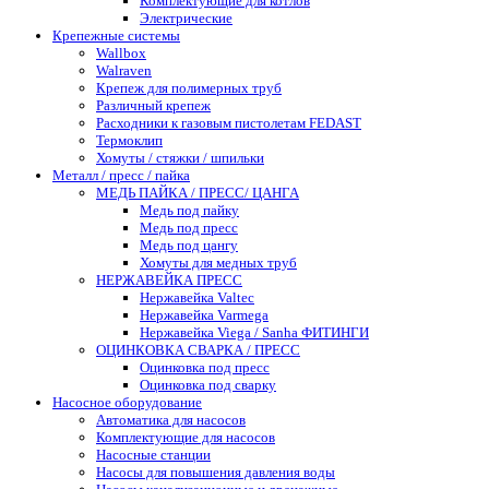
Комплектующие для котлов
Электрические
Крепежные системы
Wallbox
Walraven
Крепеж для полимерных труб
Различный крепеж
Расходники к газовым пистолетам FEDAST
Термоклип
Хомуты / стяжки / шпильки
Металл / пресс / пайка
МЕДЬ ПАЙКА / ПРЕСС/ ЦАНГА
Медь под пайку
Медь под пресс
Медь под цангу
Хомуты для медных труб
НЕРЖАВЕЙКА ПРЕСС
Нержавейка Valtec
Нержавейка Varmega
Нержавейка Viega / Sanha ФИТИНГИ
ОЦИНКОВКА СВАРКА / ПРЕСС
Оцинковка под пресс
Оцинковка под сварку
Насосное оборудование
Автоматика для насосов
Комплектующие для насосов
Насосные станции
Насосы для повышения давления воды