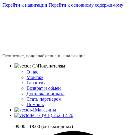
Перейти к навигации
Перейти к основному содержимому
Сейчас мы дорабатываем сайт, поэтому некоторые цены
в каталоге могут отличаться от актуальных.
Чтобы
получить полную и актуальную информацию, свяжитесь
с нашим менеджером - Алена +7 (918) 252-12-26
Сейчас мы дорабатываем сайт, поэтому некоторые цены
в каталоге могут отличаться от актуальных.
Чтобы
получить полную и актуальную информацию, свяжитесь
с нашим менеджером - Алена +7 (918) 252-12-26
Отопление, водоснабжение и канализация
Покупателям
О нас
Монтаж
Гарантия
Возврат и обмен
Доставка и оплата
Стать партнером
Помощь
Магазины
+7 (918) 252-12-26
09:00 - 18:00 (без выходных)