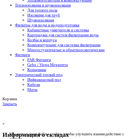
Тепловентеляторы и комплектующие
Теплоизоляция и шумоизоляция
Для теплого пола
Изоляция для труб
Шумоизоляция
Фильтры для воды и водоподготовка
Кабинетные умягчители и системы
Картриджи для систем фильтрации воды
Колбы и корпуса
Комплектующие для системы фильтрации
Многоступенчатые и обратноосмотические
Фитинги
FAR Фитинги
Gebo / Viega Megapress
Концевики
Электрический теплый пол
Инфракрасный пол
Кабели
Маты
Корзина
Закрыть
×
Информация о складах
Мы используем файлы cookie, чтобы улучшить взаимодействие с
сайтом.