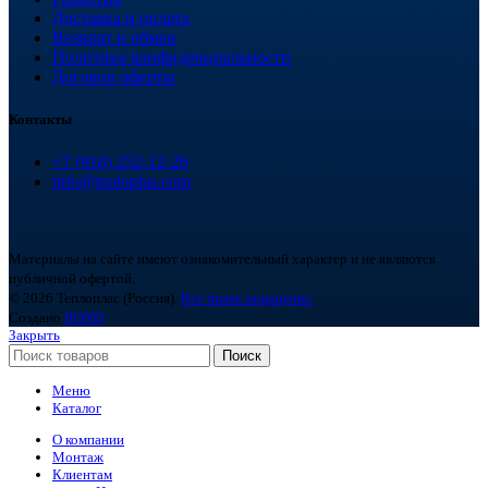
Доставка и оплата
Возврат и обмен
Политика конфиденциальности
Договор оферты
Контакты
+7 (918) 252-12-26
info@teploplas.com
Материалы на сайте имеют ознакомительный характер и не являются
публичной офертой.
© 2026 Теплоплас (Россия).
Все права защищены.
Создано
BOND
Закрыть
Поиск
Меню
Каталог
О компании
Монтаж
Клиентам