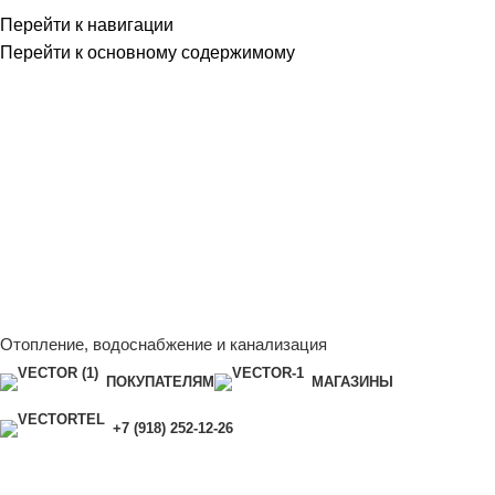
Перейти к навигации
Перейти к основному содержимому
Сейчас мы дорабатываем сайт, поэтому некоторые цены в
каталоге могут отличаться от актуальных.
Чтобы получить
полную и актуальную информацию, свяжитесь с нашим
менеджером - Алена +7 (918) 252-12-26
Сейчас мы дорабатываем сайт, поэтому некоторые цены в
каталоге могут отличаться от актуальных.
Чтобы получить
полную и актуальную информацию, свяжитесь с нашим
менеджером - Алена +7 (918) 252-12-26
Отопление, водоснабжение и канализация
ПОКУПАТЕЛЯМ
МАГАЗИНЫ
+7 (918) 252-12-26