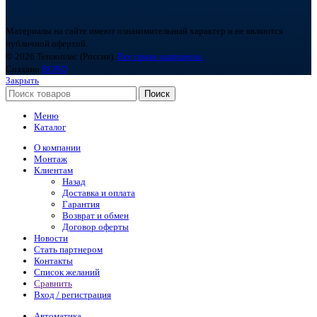
Материалы на сайте имеют ознакомительный характер и не являются
публичной офертой.
© 2026 Теплоплас (Россия).
Все права защищены.
Создано
BOND
Закрыть
Поиск
Меню
Каталог
О компании
Монтаж
Клиентам
Назад
Доставка и оплата
Гарантия
Возврат и обмен
Договор оферты
Новости
Стать партнером
Контакты
Список желаний
Сравнить
Вход / регистрация
Автоматика