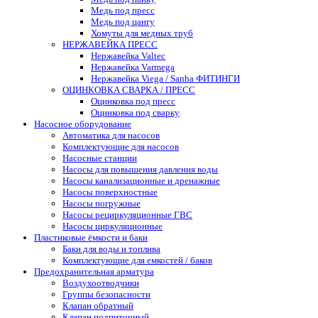
Медь под пресс
Медь под цангу
Хомуты для медных труб
НЕРЖАВЕЙКА ПРЕСС
Нержавейка Valtec
Нержавейка Varmega
Нержавейка Viega / Sanha ФИТИНГИ
ОЦИНКОВКА СВАРКА / ПРЕСС
Оцинковка под пресс
Оцинковка под сварку
Насосное оборудование
Автоматика для насосов
Комплектующие для насосов
Насосные станции
Насосы для повышения давления воды
Насосы канализационные и дренажные
Насосы поверхностные
Насосы погружные
Насосы рециркуляционные ГВС
Насосы циркуляционные
Пластиковые ёмкости и баки
Баки для воды и топлива
Комплектующие для емкостей / баков
Предохранительная арматура
Воздухоотводчики
Группы безопасности
Клапан обратный
Клапан подпиточный