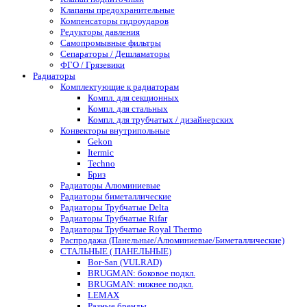
Клапаны предохранительные
Компенсаторы гидроударов
Редукторы давления
Самопромывные фильтры
Сепараторы / Дешламаторы
ФГО / Грязевики
Радиаторы
Комплектующие к радиаторам
Компл. для секционных
Компл. для стальных
Компл. для трубчатых / дизайнерских
Конвекторы внутрипольные
Gekon
Itermic
Techno
Бриз
Радиаторы Алюминиевые
Радиаторы биметаллические
Радиаторы Трубчатые Delta
Радиаторы Трубчатые Rifar
Радиаторы Трубчатые Royal Thermo
Распродажа (Панельные/Алюминиевые/Биметаллические)
СТАЛЬНЫЕ ( ПАНЕЛЬНЫЕ)
Bor-San (VULRAD)
BRUGMAN: боковое подкл.
BRUGMAN: нижнее подкл.
LEMAX
Разные бренды