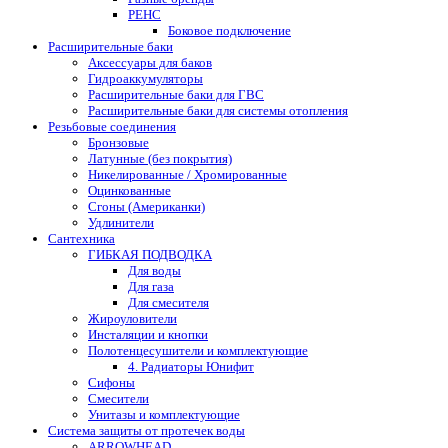
РЕНС
Боковое подключение
Расширительные баки
Аксессуары для баков
Гидроаккумуляторы
Расширительные баки для ГВС
Расширительные баки для системы отопления
Резьбовые соединения
Бронзовые
Латунные (без покрытия)
Никелированные / Хромированные
Оцинкованные
Сгоны (Американки)
Удлинители
Сантехника
ГИБКАЯ ПОДВОДКА
Для воды
Для газа
Для смесителя
Жироуловители
Инсталяции и кнопки
Полотенцесушители и комплектующие
4. Радиаторы Юнифит
Сифоны
Смесители
Унитазы и комплектующие
Система защиты от протечек воды
ARROWHEAD