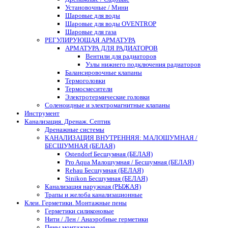
Установочные / Мини
Шаровые для воды
Шаровые для воды OVENTROP
Шаровые для газа
РЕГУЛИРУЮЩАЯ АРМАТУРА
АРМАТУРА ДЛЯ РАДИАТОРОВ
Вентили для радиаторов
Узлы нижнего подключения радиаторов
Балансировочные клапаны
Термоголовки
Термосмесители
Электротермические головки
Соленоидные и электромагнитные клапаны
Инструмент
Канализация. Дренаж. Септик
Дренажные системы
КАНАЛИЗАЦИЯ ВНУТРЕННЯЯ: МАЛОШУМНАЯ /
БЕСШУМНАЯ (БЕЛАЯ)
Ostendorf Бесшумная (БЕЛАЯ)
Pro Aqua Малошумная / Бесшумная (БЕЛАЯ)
Rehau Бесшумная (БЕЛАЯ)
Sinikon Бесшумная (БЕЛАЯ)
Канализация наружная (РЫЖАЯ)
Трапы и желоба канализационные
Клеи. Герметики. Монтажные пены
Герметики силиконовые
Нити / Лен / Анаэробные герметики
Пены монтажные