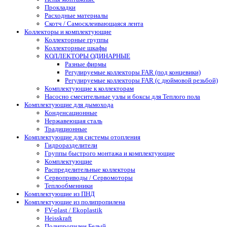
Прокладки
Расходные материалы
Скотч / Самосклеивающаяся лента
Коллекторы и комплектующие
Коллекторные группы
Коллекторные шкафы
КОЛЛЕКТОРЫ ОДИНАРНЫЕ
Разные фирмы
Регулируемые коллекторы FAR (под концевики)
Регулируемые коллекторы FAR (с дюймовой резьбой)
Комплектующие к коллекторам
Насосно смесительные узлы и боксы для Теплого пола
Комплектующие для дымохода
Конденсационные
Нержавеющая сталь
Традиционные
Комплектующие для системы отопления
Гидроразделители
Группы быстрого монтажа и комплектующие
Комплектующие
Распределительные коллекторы
Сервоприводы / Сервомоторы
Теплообменники
Комплектующие из ПНД
Комплектующие из полипропилена
FV-plast / Ekoplastik
Heisskraft
Полипропилен Белый