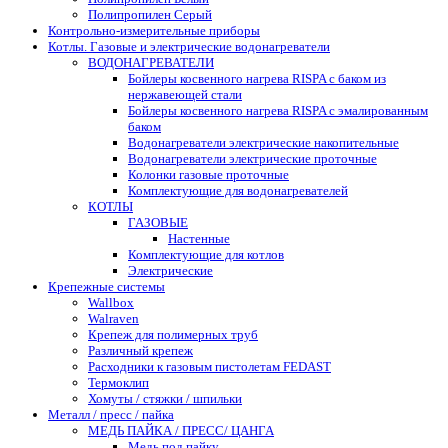
Полипропилен Серый
Контрольно-измерительные приборы
Котлы. Газовые и электрические водонагреватели
ВОДОНАГРЕВАТЕЛИ
Бойлеры косвенного нагрева RISPA с баком из
нержавеющей стали
Бойлеры косвенного нагрева RISPA с эмалированным
баком
Водонагреватели электрические накопительные
Водонагреватели электрические проточные
Колонки газовые проточные
Комплектующие для водонагревателей
КОТЛЫ
ГАЗОВЫЕ
Настенные
Комплектующие для котлов
Электрические
Крепежные системы
Wallbox
Walraven
Крепеж для полимерных труб
Различный крепеж
Расходники к газовым пистолетам FEDAST
Термоклип
Хомуты / стяжки / шпильки
Металл / пресс / пайка
МЕДЬ ПАЙКА / ПРЕСС/ ЦАНГА
Медь под пайку