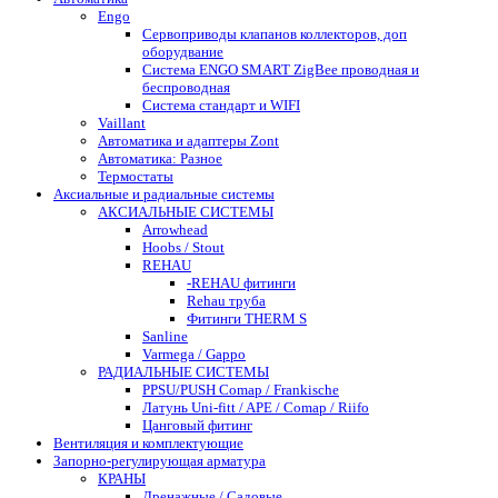
Engo
Сервоприводы клапанов коллекторов, доп
оборудвание
Система ENGO SMART ZigBee проводная и
беспроводная
Система стандарт и WIFI
Vaillant
Автоматика и адаптеры Zont
Автоматика: Разное
Термостаты
Аксиальные и радиальные системы
АКСИАЛЬНЫЕ СИСТЕМЫ
Arrowhead
Hoobs / Stout
REHAU
-REHAU фитинги
Rehau труба
Фитинги THERM S
Sanline
Varmega / Gappo
РАДИАЛЬНЫЕ СИСТЕМЫ
PPSU/PUSH Comap / Frankische
Латунь Uni-fitt / APE / Comap / Riifo
Цанговый фитинг
Вентиляция и комплектующие
Запорно-регулирующая арматура
КРАНЫ
Дренажные / Садовые