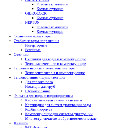
Готовые комплекты
Комплектующие
GIDROLOCK
Комплектующие
NEPTUN
Готовые комплекты
Комплектующие
Солнечные коллекторы
Стабилизаторы напряжения
Инверторные
Релейные
Счетчики
Счетчики для воды и комплектующие
Тепловые счетчики и комплектующие
Тепловые насосы и тепловентиляторы
Тепловентеляторы и комплектующие
Теплоизоляция и шумоизоляция
Для теплого пола
Изоляция для труб
Шумоизоляция
Фильтры для воды и водоподготовка
Кабинетные умягчители и системы
Картриджи для систем фильтрации воды
Колбы и корпуса
Комплектующие для системы фильтрации
Многоступенчатые и обратноосмотические
Фитинги
FAR Фитинги