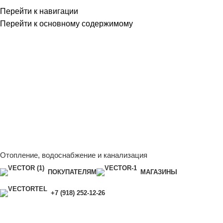
Перейти к навигации
Перейти к основному содержимому
Сейчас мы дорабатываем сайт, поэтому некоторые цены в
каталоге могут отличаться от актуальных.
Чтобы получить
полную и актуальную информацию, свяжитесь с нашим
менеджером - Алена +7 (918) 252-12-26
Сейчас мы дорабатываем сайт, поэтому некоторые цены в
каталоге могут отличаться от актуальных.
Чтобы получить
полную и актуальную информацию, свяжитесь с нашим
менеджером - Алена +7 (918) 252-12-26
Отопление, водоснабжение и канализация
ПОКУПАТЕЛЯМ
МАГАЗИНЫ
+7 (918) 252-12-26