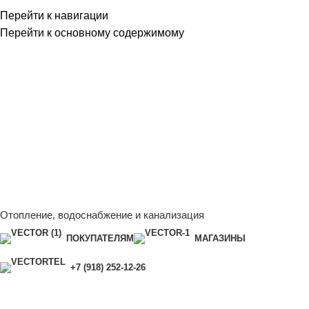
Перейти к навигации
Перейти к основному содержимому
Сейчас мы дорабатываем сайт, поэтому некоторые цены в
каталоге могут отличаться от актуальных.
Чтобы получить
полную и актуальную информацию, свяжитесь с нашим
менеджером - Алена +7 (918) 252-12-26
Сейчас мы дорабатываем сайт, поэтому некоторые цены в
каталоге могут отличаться от актуальных.
Чтобы получить
полную и актуальную информацию, свяжитесь с нашим
менеджером - Алена +7 (918) 252-12-26
Отопление, водоснабжение и канализация
ПОКУПАТЕЛЯМ
МАГАЗИНЫ
+7 (918) 252-12-26