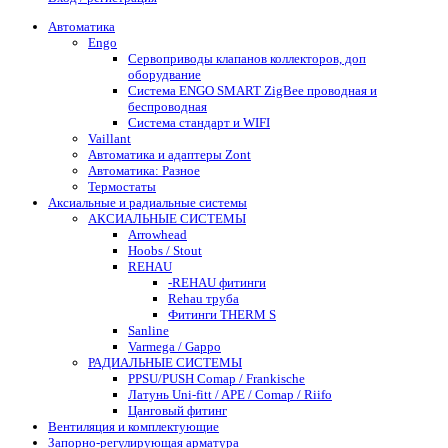
Автоматика
Engo
Сервоприводы клапанов коллекторов, доп
оборудвание
Система ENGO SMART ZigBee проводная и
беспроводная
Система стандарт и WIFI
Vaillant
Автоматика и адаптеры Zont
Автоматика: Разное
Термостаты
Аксиальные и радиальные системы
АКСИАЛЬНЫЕ СИСТЕМЫ
Arrowhead
Hoobs / Stout
REHAU
-REHAU фитинги
Rehau труба
Фитинги THERM S
Sanline
Varmega / Gappo
РАДИАЛЬНЫЕ СИСТЕМЫ
PPSU/PUSH Comap / Frankische
Латунь Uni-fitt / APE / Comap / Riifo
Цанговый фитинг
Вентиляция и комплектующие
Запорно-регулирующая арматура