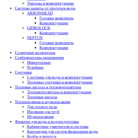
Унитазы и комплектующие
Система защиты от протечек воды
ARROWHEAD
Готовые комплекты
Комплектующие
GIDROLOCK
Комплектующие
NEPTUN
Готовые комплекты
Комплектующие
Солнечные коллекторы
Стабилизаторы напряжения
Инверторные
Релейные
Счетчики
Счетчики для воды и комплектующие
Тепловые счетчики и комплектующие
Тепловые насосы и тепловентиляторы
Тепловентеляторы и комплектующие
Тепловые насосы
Теплоизоляция и шумоизоляция
Для теплого пола
Изоляция для труб
Шумоизоляция
Фильтры для воды и водоподготовка
Кабинетные умягчители и системы
Картриджи для систем фильтрации воды
Колбы и корпуса