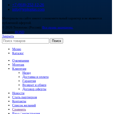
+7 (918) 252-12-26
info@teploplas.com
Материалы на сайте имеют ознакомительный характер и не являются
публичной офертой.
© 2026 Теплоплас (Россия).
Все права защищены.
Создано
BOND
Закрыть
Поиск
Меню
Каталог
О компании
Монтаж
Клиентам
Назад
Доставка и оплата
Гарантия
Возврат и обмен
Договор оферты
Новости
Стать партнером
Контакты
Список желаний
Сравнить
Вход / регистрация