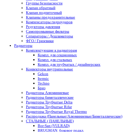
Группы безопасности
Клапан обратный
Клапан подпиточный
Клапаны предохранительные
Компенсаторы гидроударов
Редукторы давления
Самопромывные фильтры
Сепараторы / Дешламаторы
ФГО / Грязевики
Радиаторы
Комплектующие к радиаторам
Компл. для секционных
Компл. для стальных
Компл. для трубчатых / дизайнерских
Конвекторы внутрипольные
Gekon
Itermic
Techno
Бриз
Радиаторы Алюминиевые
Радиаторы биметаллические
Радиаторы Трубчатые Delta
Радиаторы Трубчатые Rifar
Радиаторы Трубчатые Royal Thermo
Распродажа (Панельные/Алюминиевые/Биметаллические)
СТАЛЬНЫЕ ( ПАНЕЛЬНЫЕ)
Bor-San (VULRAD)
BRUGMAN: боковое подкл.