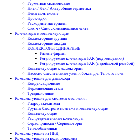
Герметики силиконовые
Нити / Лен / Анаэробные герметики
Пены монтажные
Прокладки
Расходные материалы
Скотч / Самосклеивающаяся лента
Коллекторы и комплектующие
Коллекторные группы
Коллекторные шкафы
КОЛЛЕКТОРЫ ОДИНАРНЫЕ
Разные фирмы
Регулируемые коллекторы FAR (под концевики)
Регулируемые коллекторы FAR (с дюймовой резьбой)
Комплектующие к коллекторам
Насосно смесительные узлы и боксы для Теплого пола
Комплектующие для дымохода
Конденсационные
Нержавеющая сталь
Традиционные
Комплектующие для системы отопления
Гидроразделители
Группы быстрого монтажа и комплектующие
Комплектующие
Распределительные коллекторы
Сервоприводы / Сервомоторы
Теплообменники
Комплектующие из ПНД
Комплектующие из полипропилена