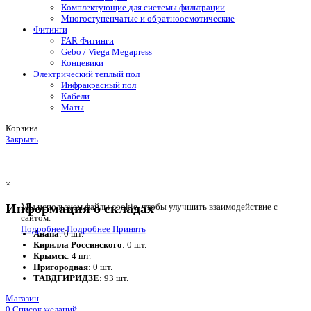
Комплектующие для системы фильтрации
Многоступенчатые и обратноосмотические
Фитинги
FAR Фитинги
Gebo / Viega Megapress
Концевики
Электрический теплый пол
Инфракрасный пол
Кабели
Маты
Корзина
Закрыть
×
Информация о складах
Мы используем файлы cookie, чтобы улучшить взаимодействие с
сайтом.
Подробнее
Подробнее
Принять
Анапа
: 0 шт.
Кирилла Россинского
: 0 шт.
Крымск
: 4 шт.
Пригородная
: 0 шт.
ТАВДГИРИДЗЕ
: 93 шт.
Магазин
0
Список желаний