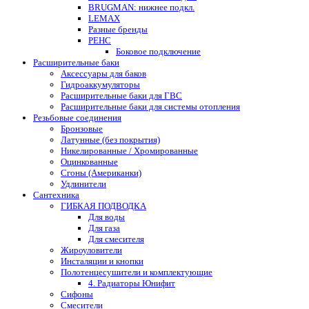
BRUGMAN: нижнее подкл.
LEMAX
Разные бренды
РЕНС
Боковое подключение
Расширительные баки
Аксессуары для баков
Гидроаккумуляторы
Расширительные баки для ГВС
Расширительные баки для системы отопления
Резьбовые соединения
Бронзовые
Латунные (без покрытия)
Никелированные / Хромированные
Оцинкованные
Сгоны (Американки)
Удлинители
Сантехника
ГИБКАЯ ПОДВОДКА
Для воды
Для газа
Для смесителя
Жироуловители
Инсталяции и кнопки
Полотенцесушители и комплектующие
4. Радиаторы Юнифит
Сифоны
Смесители