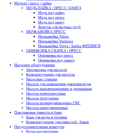
Металл / пресс / пайка
МЕДЬ ПАЙКА / ПРЕСС/ ЦАНГА
Медь под пайку
Медь под пресс
Медь под цангу
Хомуты для медных труб
НЕРЖАВЕЙКА ПРЕСС
Нержавейка Valtec
Нержавейка Varmega
Нержавейка Viega / Sanha ФИТИНГИ
ОЦИНКОВКА СВАРКА / ПРЕСС
Оцинковка под пресс
Оцинковка под сварку
Насосное оборудование
Автоматика для насосов
Комплектующие для насосов
Насосные станции
Насосы для повышения давления воды
Насосы канализационные и дренажные
Насосы поверхностные
Насосы погружные
Насосы рециркуляционные ГВС
Насосы циркуляционные
Пластиковые ёмкости и баки
Баки для воды и топлива
Комплектующие для емкостей / баков
Предохранительная арматура
Воздухоотводчики