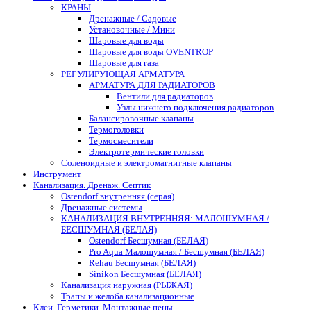
КРАНЫ
Дренажные / Садовые
Установочные / Мини
Шаровые для воды
Шаровые для воды OVENTROP
Шаровые для газа
РЕГУЛИРУЮЩАЯ АРМАТУРА
АРМАТУРА ДЛЯ РАДИАТОРОВ
Вентили для радиаторов
Узлы нижнего подключения радиаторов
Балансировочные клапаны
Термоголовки
Термосмесители
Электротермические головки
Соленоидные и электромагнитные клапаны
Инструмент
Канализация. Дренаж. Септик
Ostendorf внутренняя (серая)
Дренажные системы
КАНАЛИЗАЦИЯ ВНУТРЕННЯЯ: МАЛОШУМНАЯ /
БЕСШУМНАЯ (БЕЛАЯ)
Ostendorf Бесшумная (БЕЛАЯ)
Pro Aqua Малошумная / Бесшумная (БЕЛАЯ)
Rehau Бесшумная (БЕЛАЯ)
Sinikon Бесшумная (БЕЛАЯ)
Канализация наружная (РЫЖАЯ)
Трапы и желоба канализационные
Клеи. Герметики. Монтажные пены