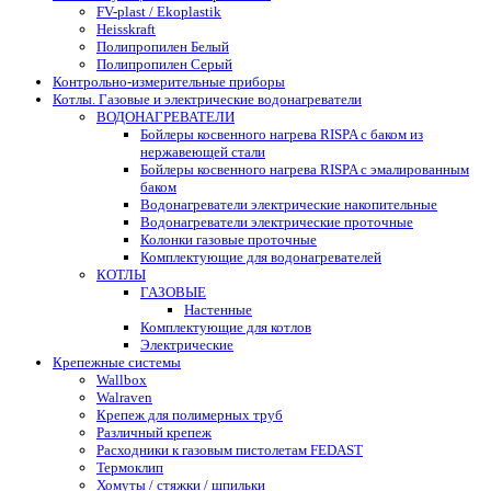
FV-plast / Ekoplastik
Heisskraft
Полипропилен Белый
Полипропилен Серый
Контрольно-измерительные приборы
Котлы. Газовые и электрические водонагреватели
ВОДОНАГРЕВАТЕЛИ
Бойлеры косвенного нагрева RISPA с баком из
нержавеющей стали
Бойлеры косвенного нагрева RISPA с эмалированным
баком
Водонагреватели электрические накопительные
Водонагреватели электрические проточные
Колонки газовые проточные
Комплектующие для водонагревателей
КОТЛЫ
ГАЗОВЫЕ
Настенные
Комплектующие для котлов
Электрические
Крепежные системы
Wallbox
Walraven
Крепеж для полимерных труб
Различный крепеж
Расходники к газовым пистолетам FEDAST
Термоклип
Хомуты / стяжки / шпильки