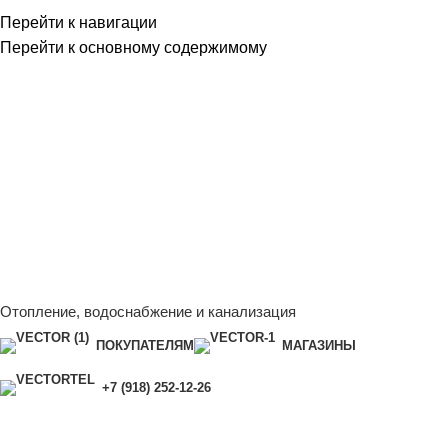
Перейти к навигации
Перейти к основному содержимому
Сейчас мы дорабатываем сайт, поэтому некоторые цены в
каталоге могут отличаться от актуальных.
Чтобы получить
полную и актуальную информацию, свяжитесь с нашим
менеджером - Алена +7 (918) 252-12-26
Сейчас мы дорабатываем сайт, поэтому некоторые цены в
каталоге могут отличаться от актуальных.
Чтобы получить
полную и актуальную информацию, свяжитесь с нашим
менеджером - Алена +7 (918) 252-12-26
Отопление, водоснабжение и канализация
ПОКУПАТЕЛЯМ
МАГАЗИНЫ
+7 (918) 252-12-26