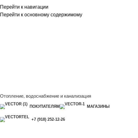
Перейти к навигации
Перейти к основному содержимому
Сейчас мы дорабатываем сайт, поэтому некоторые цены в
каталоге могут отличаться от актуальных.
Чтобы получить
полную и актуальную информацию, свяжитесь с нашим
менеджером - Алена +7 (918) 252-12-26
Сейчас мы дорабатываем сайт, поэтому некоторые цены в
каталоге могут отличаться от актуальных.
Чтобы получить
полную и актуальную информацию, свяжитесь с нашим
менеджером - Алена +7 (918) 252-12-26
Отопление, водоснабжение и канализация
ПОКУПАТЕЛЯМ
МАГАЗИНЫ
+7 (918) 252-12-26