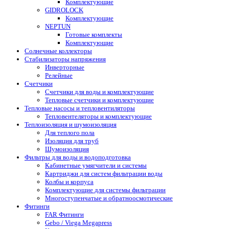
Комплектующие
GIDROLOCK
Комплектующие
NEPTUN
Готовые комплекты
Комплектующие
Солнечные коллекторы
Стабилизаторы напряжения
Инверторные
Релейные
Счетчики
Счетчики для воды и комплектующие
Тепловые счетчики и комплектующие
Тепловые насосы и тепловентиляторы
Тепловентеляторы и комплектующие
Теплоизоляция и шумоизоляция
Для теплого пола
Изоляция для труб
Шумоизоляция
Фильтры для воды и водоподготовка
Кабинетные умягчители и системы
Картриджи для систем фильтрации воды
Колбы и корпуса
Комплектующие для системы фильтрации
Многоступенчатые и обратноосмотические
Фитинги
FAR Фитинги
Gebo / Viega Megapress