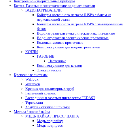
Контрольно-измерительные приборы
Котлы. Газовые и электрические водонагреватели
ВОДОНАГРЕВАТЕЛИ
Бойлеры косвенного нагрева RISPA с баком из
нержавеющей стали
Бойлеры косвенного нагрева RISPA с эмалированным
баком
Водонагреватели электрические накопительные
Водонагреватели электрические проточные
Колонки газовые проточные
Комплектующие для водонагревателей
КОТЛЫ
ГАЗОВЫЕ
Настенные
Комплектующие для котлов
Электрические
Крепежные системы
Wallbox
Walraven
Крепеж для полимерных труб
Различный крепеж
Расходники к газовым пистолетам FEDAST
Термоклип
Хомуты / стяжки / шпильки
Металл / пресс / пайка
МЕДЬ ПАЙКА / ПРЕСС/ ЦАНГА
Медь под пайку
Медь под пресс