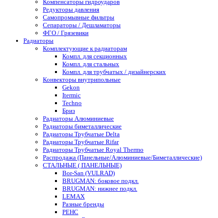
Компенсаторы гидроударов
Редукторы давления
Самопромывные фильтры
Сепараторы / Дешламаторы
ФГО / Грязевики
Радиаторы
Комплектующие к радиаторам
Компл. для секционных
Компл. для стальных
Компл. для трубчатых / дизайнерских
Конвекторы внутрипольные
Gekon
Itermic
Techno
Бриз
Радиаторы Алюминиевые
Радиаторы биметаллические
Радиаторы Трубчатые Delta
Радиаторы Трубчатые Rifar
Радиаторы Трубчатые Royal Thermo
Распродажа (Панельные/Алюминиевые/Биметаллические)
СТАЛЬНЫЕ ( ПАНЕЛЬНЫЕ)
Bor-San (VULRAD)
BRUGMAN: боковое подкл.
BRUGMAN: нижнее подкл.
LEMAX
Разные бренды
РЕНС