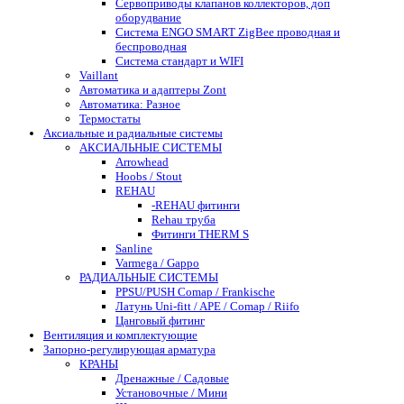
Сервоприводы клапанов коллекторов, доп
оборудвание
Система ENGO SMART ZigBee проводная и
беспроводная
Система стандарт и WIFI
Vaillant
Автоматика и адаптеры Zont
Автоматика: Разное
Термостаты
Аксиальные и радиальные системы
АКСИАЛЬНЫЕ СИСТЕМЫ
Arrowhead
Hoobs / Stout
REHAU
-REHAU фитинги
Rehau труба
Фитинги THERM S
Sanline
Varmega / Gappo
РАДИАЛЬНЫЕ СИСТЕМЫ
PPSU/PUSH Comap / Frankische
Латунь Uni-fitt / APE / Comap / Riifo
Цанговый фитинг
Вентиляция и комплектующие
Запорно-регулирующая арматура
КРАНЫ
Дренажные / Садовые
Установочные / Мини