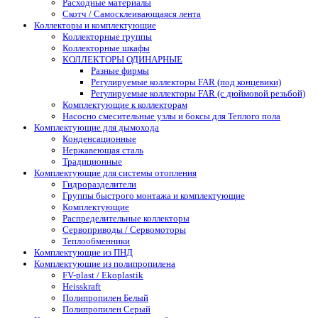
Расходные материалы
Скотч / Самосклеивающаяся лента
Коллекторы и комплектующие
Коллекторные группы
Коллекторные шкафы
КОЛЛЕКТОРЫ ОДИНАРНЫЕ
Разные фирмы
Регулируемые коллекторы FAR (под концевики)
Регулируемые коллекторы FAR (с дюймовой резьбой)
Комплектующие к коллекторам
Насосно смесительные узлы и боксы для Теплого пола
Комплектующие для дымохода
Конденсационные
Нержавеющая сталь
Традиционные
Комплектующие для системы отопления
Гидроразделители
Группы быстрого монтажа и комплектующие
Комплектующие
Распределительные коллекторы
Сервоприводы / Сервомоторы
Теплообменники
Комплектующие из ПНД
Комплектующие из полипропилена
FV-plast / Ekoplastik
Heisskraft
Полипропилен Белый
Полипропилен Серый