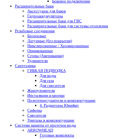
Боковое подключение
Расширительные баки
Аксессуары для баков
Гидроаккумуляторы
Расширительные баки для ГВС
Расширительные баки для системы отопления
Резьбовые соединения
Бронзовые
Латунные (без покрытия)
Никелированные / Хромированные
Оцинкованные
Сгоны (Американки)
Удлинители
Сантехника
ГИБКАЯ ПОДВОДКА
Для воды
Для газа
Для смесителя
Жироуловители
Инсталяции и кнопки
Полотенцесушители и комплектующие
4. Радиаторы Юнифит
Сифоны
Смесители
Унитазы и комплектующие
Система защиты от протечек воды
ARROWHEAD
Готовые комплекты