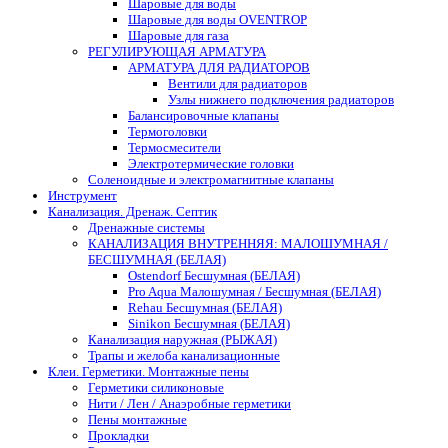
Шаровые для воды
Шаровые для воды OVENTROP
Шаровые для газа
РЕГУЛИРУЮЩАЯ АРМАТУРА
АРМАТУРА ДЛЯ РАДИАТОРОВ
Вентили для радиаторов
Узлы нижнего подключения радиаторов
Балансировочные клапаны
Термоголовки
Термосмесители
Электротермические головки
Соленоидные и электромагнитные клапаны
Инструмент
Канализация. Дренаж. Септик
Дренажные системы
КАНАЛИЗАЦИЯ ВНУТРЕННЯЯ: МАЛОШУМНАЯ /
БЕСШУМНАЯ (БЕЛАЯ)
Ostendorf Бесшумная (БЕЛАЯ)
Pro Aqua Малошумная / Бесшумная (БЕЛАЯ)
Rehau Бесшумная (БЕЛАЯ)
Sinikon Бесшумная (БЕЛАЯ)
Канализация наружная (РЫЖАЯ)
Трапы и желоба канализационные
Клеи. Герметики. Монтажные пены
Герметики силиконовые
Нити / Лен / Анаэробные герметики
Пены монтажные
Прокладки