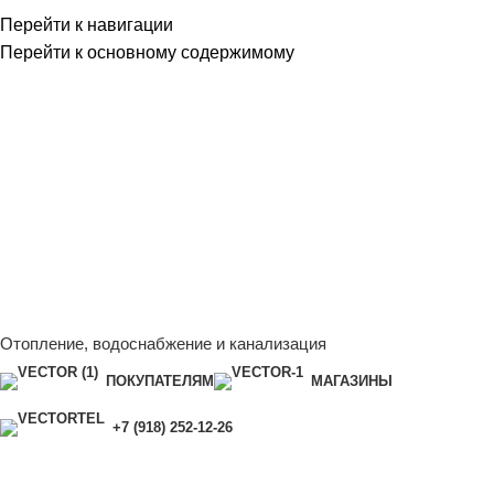
Перейти к навигации
Перейти к основному содержимому
Сейчас мы дорабатываем сайт, поэтому некоторые цены в
каталоге могут отличаться от актуальных.
Чтобы получить
полную и актуальную информацию, свяжитесь с нашим
менеджером - Алена +7 (918) 252-12-26
Сейчас мы дорабатываем сайт, поэтому некоторые цены в
каталоге могут отличаться от актуальных.
Чтобы получить
полную и актуальную информацию, свяжитесь с нашим
менеджером - Алена +7 (918) 252-12-26
Отопление, водоснабжение и канализация
ПОКУПАТЕЛЯМ
МАГАЗИНЫ
+7 (918) 252-12-26