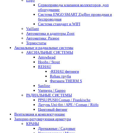
Engo
Сервоприводы клапанов коллекторов, доп
оборудвание
Система ENGO SMART ZigBee проводная и
беспроводная
Система стандарт и WIFI
Vaillant
Автоматика и адаптеры Zont
Автоматика: Разное
Термостаты
Аксиальные и радиальные системы
АКСИАЛЬНЫЕ СИСТЕМЫ
Arrowhead
Hoobs / Stout
REHAU
-REHAU фитинги
Rehau труба
Фитинги THERM S
Sanline
Varmega / Gappo
РАДИАЛЬНЫЕ СИСТЕМЫ
PPSU/PUSH Comap / Frankische
Латунь Uni-fitt / APE / Comap / Riifo
Цанговый фитинг
Вентиляция и комплектующие
Запорно-регулирующая арматура
КРАНЫ
Дренажные / Садовые