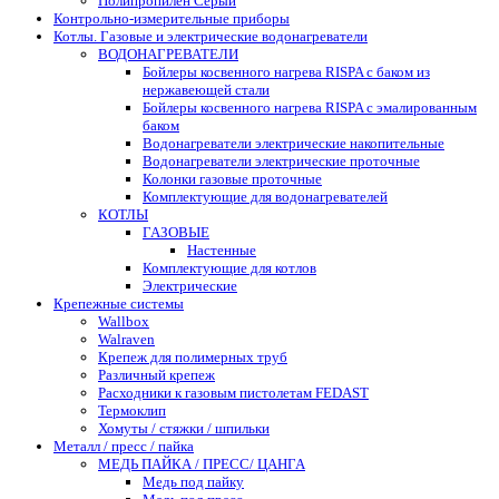
Полипропилен Серый
Контрольно-измерительные приборы
Котлы. Газовые и электрические водонагреватели
ВОДОНАГРЕВАТЕЛИ
Бойлеры косвенного нагрева RISPA с баком из
нержавеющей стали
Бойлеры косвенного нагрева RISPA с эмалированным
баком
Водонагреватели электрические накопительные
Водонагреватели электрические проточные
Колонки газовые проточные
Комплектующие для водонагревателей
КОТЛЫ
ГАЗОВЫЕ
Настенные
Комплектующие для котлов
Электрические
Крепежные системы
Wallbox
Walraven
Крепеж для полимерных труб
Различный крепеж
Расходники к газовым пистолетам FEDAST
Термоклип
Хомуты / стяжки / шпильки
Металл / пресс / пайка
МЕДЬ ПАЙКА / ПРЕСС/ ЦАНГА
Медь под пайку