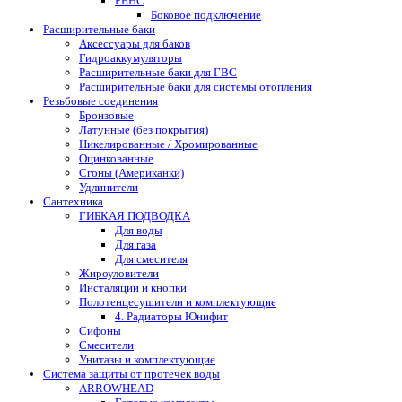
РЕНС
Боковое подключение
Расширительные баки
Аксессуары для баков
Гидроаккумуляторы
Расширительные баки для ГВС
Расширительные баки для системы отопления
Резьбовые соединения
Бронзовые
Латунные (без покрытия)
Никелированные / Хромированные
Оцинкованные
Сгоны (Американки)
Удлинители
Сантехника
ГИБКАЯ ПОДВОДКА
Для воды
Для газа
Для смесителя
Жироуловители
Инсталяции и кнопки
Полотенцесушители и комплектующие
4. Радиаторы Юнифит
Сифоны
Смесители
Унитазы и комплектующие
Система защиты от протечек воды
ARROWHEAD