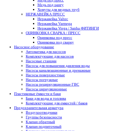
Медь под пресс
Медь под цангу
Хомуты для медных труб
НЕРЖАВЕЙКА ПРЕСС
Нержавейка Valtec
Нержавейка Varmega
Нержавейка Viega / Sanha ФИТИНГИ
ОЦИНКОВКА СВАРКА / ПРЕСС
Оцинковка под пресс
Оцинковка под сварку
Насосное оборудование
Автоматика для насосов
Комплектующие для насосов
Насосные станции
Насосы для повышения давления воды
Насосы канализационные и дренажные
Насосы поверхностные
Насосы погружные
Насосы рециркуляционные ГВС
Насосы циркуляционные
Пластиковые ёмкости и баки
Баки для воды и топлива
Комплектующие для емкостей / баков
Предохранительная арматура
Воздухоотводчики
Группы безопасности
Клапан обратный
Клапан подпиточный