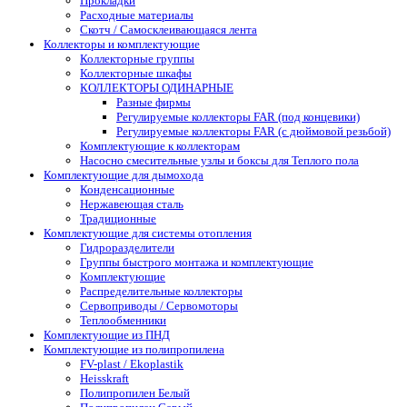
Прокладки
Расходные материалы
Скотч / Самосклеивающаяся лента
Коллекторы и комплектующие
Коллекторные группы
Коллекторные шкафы
КОЛЛЕКТОРЫ ОДИНАРНЫЕ
Разные фирмы
Регулируемые коллекторы FAR (под концевики)
Регулируемые коллекторы FAR (с дюймовой резьбой)
Комплектующие к коллекторам
Насосно смесительные узлы и боксы для Теплого пола
Комплектующие для дымохода
Конденсационные
Нержавеющая сталь
Традиционные
Комплектующие для системы отопления
Гидроразделители
Группы быстрого монтажа и комплектующие
Комплектующие
Распределительные коллекторы
Сервоприводы / Сервомоторы
Теплообменники
Комплектующие из ПНД
Комплектующие из полипропилена
FV-plast / Ekoplastik
Heisskraft
Полипропилен Белый