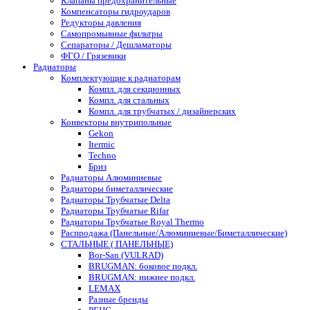
Клапаны предохранительные
Компенсаторы гидроударов
Редукторы давления
Самопромывные фильтры
Сепараторы / Дешламаторы
ФГО / Грязевики
Радиаторы
Комплектующие к радиаторам
Компл. для секционных
Компл. для стальных
Компл. для трубчатых / дизайнерских
Конвекторы внутрипольные
Gekon
Itermic
Techno
Бриз
Радиаторы Алюминиевые
Радиаторы биметаллические
Радиаторы Трубчатые Delta
Радиаторы Трубчатые Rifar
Радиаторы Трубчатые Royal Thermo
Распродажа (Панельные/Алюминиевые/Биметаллические)
СТАЛЬНЫЕ ( ПАНЕЛЬНЫЕ)
Bor-San (VULRAD)
BRUGMAN: боковое подкл.
BRUGMAN: нижнее подкл.
LEMAX
Разные бренды