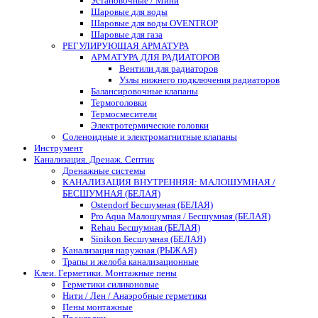
Установочные / Мини
Шаровые для воды
Шаровые для воды OVENTROP
Шаровые для газа
РЕГУЛИРУЮЩАЯ АРМАТУРА
АРМАТУРА ДЛЯ РАДИАТОРОВ
Вентили для радиаторов
Узлы нижнего подключения радиаторов
Балансировочные клапаны
Термоголовки
Термосмесители
Электротермические головки
Соленоидные и электромагнитные клапаны
Инструмент
Канализация. Дренаж. Септик
Дренажные системы
КАНАЛИЗАЦИЯ ВНУТРЕННЯЯ: МАЛОШУМНАЯ /
БЕСШУМНАЯ (БЕЛАЯ)
Ostendorf Бесшумная (БЕЛАЯ)
Pro Aqua Малошумная / Бесшумная (БЕЛАЯ)
Rehau Бесшумная (БЕЛАЯ)
Sinikon Бесшумная (БЕЛАЯ)
Канализация наружная (РЫЖАЯ)
Трапы и желоба канализационные
Клеи. Герметики. Монтажные пены
Герметики силиконовые
Нити / Лен / Анаэробные герметики
Пены монтажные