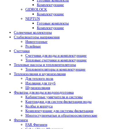
Готовые комплекты
Комплектующие
GIDROLOCK
Комплектующие
NEPTUN
Готовые комплекты
Комплектующие
Солнечные коллекторы
Стабилизаторы напряжения
Инверторные
Релейные
Счетчики
Счетчики для воды и комплектующие
Тепловые счетчики и комплектующие
Тепловые насосы и тепловентиляторы
Тепловентеляторы и комплектующие
Теплоизоляция и шумоизоляция
Для теплого пола
Изоляция для труб
Шумоизоляция
Фильтры для воды и водоподготовка
Кабинетные умягчители и системы
Картриджи для систем фильтрации воды
Колбы и корпуса
Комплектующие для системы фильтрации
Многоступенчатые и обратноосмотические
Фитинги
FAR Фитинги