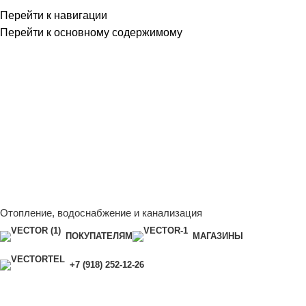
Перейти к навигации
Перейти к основному содержимому
Сейчас мы дорабатываем сайт, поэтому некоторые цены в
каталоге могут отличаться от актуальных.
Чтобы получить
полную и актуальную информацию, свяжитесь с нашим
менеджером - Алена +7 (918) 252-12-26
Сейчас мы дорабатываем сайт, поэтому некоторые цены в
каталоге могут отличаться от актуальных.
Чтобы получить
полную и актуальную информацию, свяжитесь с нашим
менеджером - Алена +7 (918) 252-12-26
Отопление, водоснабжение и канализация
ПОКУПАТЕЛЯМ
МАГАЗИНЫ
+7 (918) 252-12-26