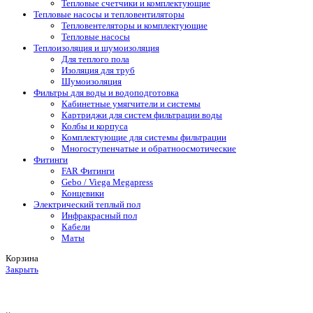
Тепловые счетчики и комплектующие
Тепловые насосы и тепловентиляторы
Тепловентеляторы и комплектующие
Тепловые насосы
Теплоизоляция и шумоизоляция
Для теплого пола
Изоляция для труб
Шумоизоляция
Фильтры для воды и водоподготовка
Кабинетные умягчители и системы
Картриджи для систем фильтрации воды
Колбы и корпуса
Комплектующие для системы фильтрации
Многоступенчатые и обратноосмотические
Фитинги
FAR Фитинги
Gebo / Viega Megapress
Концевики
Электрический теплый пол
Инфракрасный пол
Кабели
Маты
Корзина
Закрыть