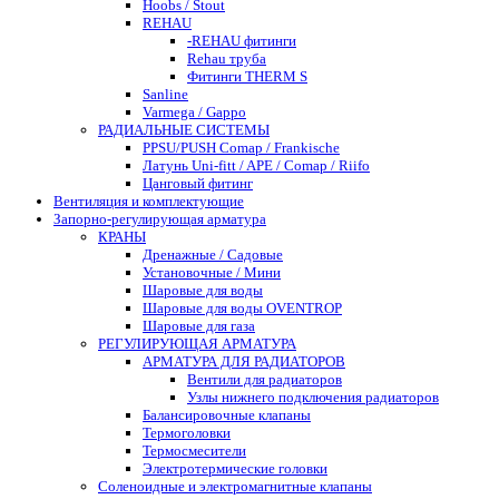
Hoobs / Stout
REHAU
-REHAU фитинги
Rehau труба
Фитинги THERM S
Sanline
Varmega / Gappo
РАДИАЛЬНЫЕ СИСТЕМЫ
PPSU/PUSH Comap / Frankische
Латунь Uni-fitt / APE / Comap / Riifo
Цанговый фитинг
Вентиляция и комплектующие
Запорно-регулирующая арматура
КРАНЫ
Дренажные / Садовые
Установочные / Мини
Шаровые для воды
Шаровые для воды OVENTROP
Шаровые для газа
РЕГУЛИРУЮЩАЯ АРМАТУРА
АРМАТУРА ДЛЯ РАДИАТОРОВ
Вентили для радиаторов
Узлы нижнего подключения радиаторов
Балансировочные клапаны
Термоголовки
Термосмесители
Электротермические головки
Соленоидные и электромагнитные клапаны