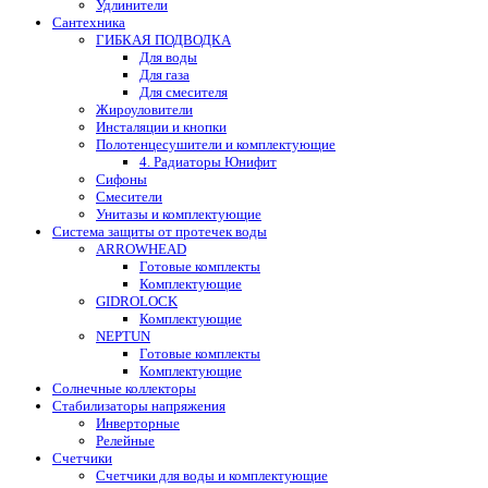
Удлинители
Сантехника
ГИБКАЯ ПОДВОДКА
Для воды
Для газа
Для смесителя
Жироуловители
Инсталяции и кнопки
Полотенцесушители и комплектующие
4. Радиаторы Юнифит
Сифоны
Смесители
Унитазы и комплектующие
Система защиты от протечек воды
ARROWHEAD
Готовые комплекты
Комплектующие
GIDROLOCK
Комплектующие
NEPTUN
Готовые комплекты
Комплектующие
Солнечные коллекторы
Стабилизаторы напряжения
Инверторные
Релейные
Счетчики
Счетчики для воды и комплектующие