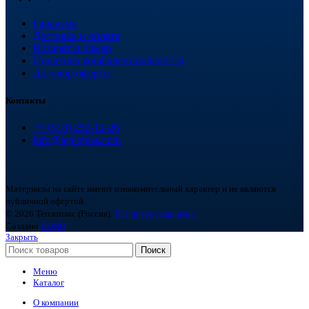
Гарантия
Доставка и оплата
Возврат и обмен
Политика конфиденциальности
Договор оферты
Контакты
+7 (918) 252-12-26
info@teploplas.com
Материалы на сайте имеют ознакомительный характер и не являются
публичной офертой.
© 2026 Теплоплас (Россия).
Все права защищены.
Создано
BOND
Закрыть
Поиск
Меню
Каталог
О компании