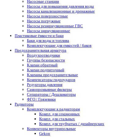
Насосные станции
Насосы для повышения давления воды
Насосы канализационные и дренажные
Насосы поверхностные
Насосы погружные
Насосы рециркуляционные ГВС
Насосы циркуляционные
Пластиковые ёмкости и баки
Баки для воды и топлива
Комплектующие для емкостей / баков
Предохранительная арматура
Воздухоотводчики
Группы безопасности
Клапан обратный
Клапан подпиточный
Клапаны предохранительные
Компенсаторы гидроударов
Редукторы давления
Самопромывные фильтры
Сепараторы / Дешламаторы
ФГО / Грязевики
Радиаторы
Комплектующие к радиаторам
Компл. для секционных
Компл. для стальных
Компл. для трубчатых / дизайнерских
Конвекторы внутрипольные
Gekon