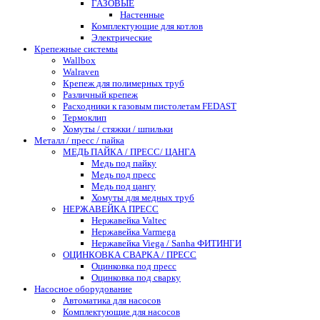
ГАЗОВЫЕ
Настенные
Комплектующие для котлов
Электрические
Крепежные системы
Wallbox
Walraven
Крепеж для полимерных труб
Различный крепеж
Расходники к газовым пистолетам FEDAST
Термоклип
Хомуты / стяжки / шпильки
Металл / пресс / пайка
МЕДЬ ПАЙКА / ПРЕСС/ ЦАНГА
Медь под пайку
Медь под пресс
Медь под цангу
Хомуты для медных труб
НЕРЖАВЕЙКА ПРЕСС
Нержавейка Valtec
Нержавейка Varmega
Нержавейка Viega / Sanha ФИТИНГИ
ОЦИНКОВКА СВАРКА / ПРЕСС
Оцинковка под пресс
Оцинковка под сварку
Насосное оборудование
Автоматика для насосов
Комплектующие для насосов