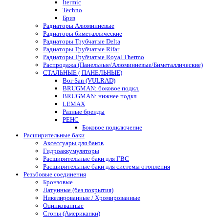
Itermic
Techno
Бриз
Радиаторы Алюминиевые
Радиаторы биметаллические
Радиаторы Трубчатые Delta
Радиаторы Трубчатые Rifar
Радиаторы Трубчатые Royal Thermo
Распродажа (Панельные/Алюминиевые/Биметаллические)
СТАЛЬНЫЕ ( ПАНЕЛЬНЫЕ)
Bor-San (VULRAD)
BRUGMAN: боковое подкл.
BRUGMAN: нижнее подкл.
LEMAX
Разные бренды
РЕНС
Боковое подключение
Расширительные баки
Аксессуары для баков
Гидроаккумуляторы
Расширительные баки для ГВС
Расширительные баки для системы отопления
Резьбовые соединения
Бронзовые
Латунные (без покрытия)
Никелированные / Хромированные
Оцинкованные
Сгоны (Американки)