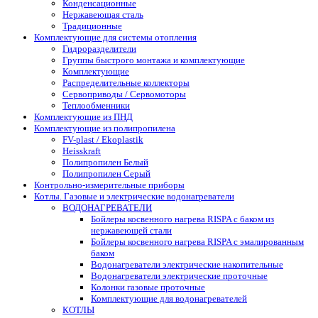
Конденсационные
Нержавеющая сталь
Традиционные
Комплектующие для системы отопления
Гидроразделители
Группы быстрого монтажа и комплектующие
Комплектующие
Распределительные коллекторы
Сервоприводы / Сервомоторы
Теплообменники
Комплектующие из ПНД
Комплектующие из полипропилена
FV-plast / Ekoplastik
Heisskraft
Полипропилен Белый
Полипропилен Серый
Контрольно-измерительные приборы
Котлы. Газовые и электрические водонагреватели
ВОДОНАГРЕВАТЕЛИ
Бойлеры косвенного нагрева RISPA с баком из
нержавеющей стали
Бойлеры косвенного нагрева RISPA с эмалированным
баком
Водонагреватели электрические накопительные
Водонагреватели электрические проточные
Колонки газовые проточные
Комплектующие для водонагревателей
КОТЛЫ