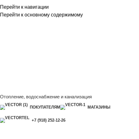
Перейти к навигации
Перейти к основному содержимому
Сейчас мы дорабатываем сайт, поэтому некоторые цены в
каталоге могут отличаться от актуальных.
Чтобы получить
полную и актуальную информацию, свяжитесь с нашим
менеджером - Алена +7 (918) 252-12-26
Сейчас мы дорабатываем сайт, поэтому некоторые цены в
каталоге могут отличаться от актуальных.
Чтобы получить
полную и актуальную информацию, свяжитесь с нашим
менеджером - Алена +7 (918) 252-12-26
Отопление, водоснабжение и канализация
ПОКУПАТЕЛЯМ
МАГАЗИНЫ
+7 (918) 252-12-26