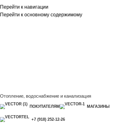
Перейти к навигации
Перейти к основному содержимому
Сейчас мы дорабатываем сайт, поэтому некоторые цены в
каталоге могут отличаться от актуальных.
Чтобы получить
полную и актуальную информацию, свяжитесь с нашим
менеджером - Алена +7 (918) 252-12-26
Сейчас мы дорабатываем сайт, поэтому некоторые цены в
каталоге могут отличаться от актуальных.
Чтобы получить
полную и актуальную информацию, свяжитесь с нашим
менеджером - Алена +7 (918) 252-12-26
Отопление, водоснабжение и канализация
ПОКУПАТЕЛЯМ
МАГАЗИНЫ
+7 (918) 252-12-26