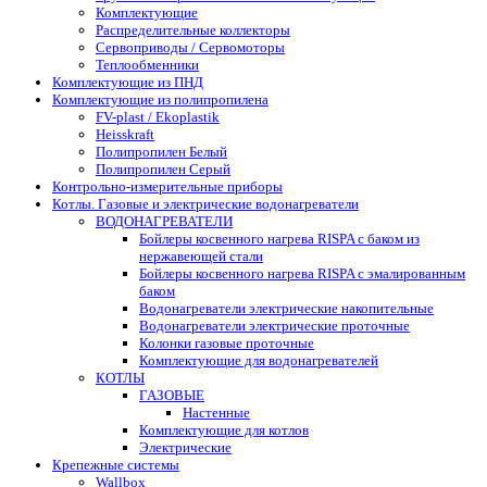
Комплектующие
Распределительные коллекторы
Сервоприводы / Сервомоторы
Теплообменники
Комплектующие из ПНД
Комплектующие из полипропилена
FV-plast / Ekoplastik
Heisskraft
Полипропилен Белый
Полипропилен Серый
Контрольно-измерительные приборы
Котлы. Газовые и электрические водонагреватели
ВОДОНАГРЕВАТЕЛИ
Бойлеры косвенного нагрева RISPA с баком из
нержавеющей стали
Бойлеры косвенного нагрева RISPA с эмалированным
баком
Водонагреватели электрические накопительные
Водонагреватели электрические проточные
Колонки газовые проточные
Комплектующие для водонагревателей
КОТЛЫ
ГАЗОВЫЕ
Настенные
Комплектующие для котлов
Электрические
Крепежные системы
Wallbox