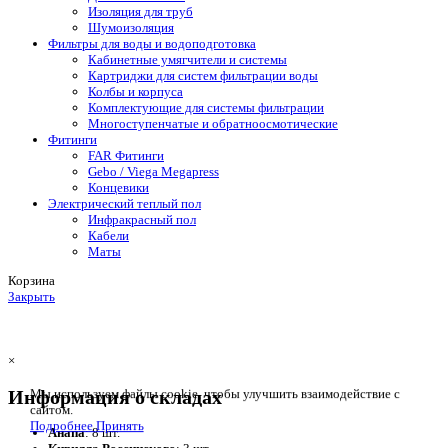
Изоляция для труб
Шумоизоляция
Фильтры для воды и водоподготовка
Кабинетные умягчители и системы
Картриджи для систем фильтрации воды
Колбы и корпуса
Комплектующие для системы фильтрации
Многоступенчатые и обратноосмотические
Фитинги
FAR Фитинги
Gebo / Viega Megapress
Концевики
Электрический теплый пол
Инфракрасный пол
Кабели
Маты
Корзина
Закрыть
×
Информация о складах
Мы используем файлы cookie, чтобы улучшить взаимодействие с
сайтом.
Подробнее
Принять
Анапа
: 8 шт.