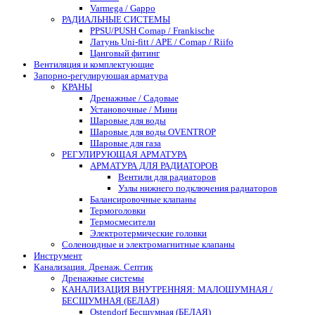
Varmega / Gappo
РАДИАЛЬНЫЕ СИСТЕМЫ
PPSU/PUSH Comap / Frankische
Латунь Uni-fitt / APE / Comap / Riifo
Цанговый фитинг
Вентиляция и комплектующие
Запорно-регулирующая арматура
КРАНЫ
Дренажные / Садовые
Установочные / Мини
Шаровые для воды
Шаровые для воды OVENTROP
Шаровые для газа
РЕГУЛИРУЮЩАЯ АРМАТУРА
АРМАТУРА ДЛЯ РАДИАТОРОВ
Вентили для радиаторов
Узлы нижнего подключения радиаторов
Балансировочные клапаны
Термоголовки
Термосмесители
Электротермические головки
Соленоидные и электромагнитные клапаны
Инструмент
Канализация. Дренаж. Септик
Дренажные системы
КАНАЛИЗАЦИЯ ВНУТРЕННЯЯ: МАЛОШУМНАЯ /
БЕСШУМНАЯ (БЕЛАЯ)
Ostendorf Бесшумная (БЕЛАЯ)