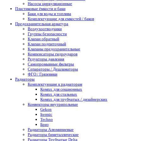
Насосы циркуляционные
Пластиковые ёмкости и баки
Баки для воды и топлива
Комплектующие для емкостей / баков
Предохранительная арматура
Воздухоотводчики
Группы безопасности
Клапан обратный
Клапан подпиточный
Клапаны предохранительные
Компенсаторы гидроударов
Редукторы давления
Самопромывные фильтры
Сепараторы / Дешламаторы
ФГО / Грязевики
Радиаторы
Комплектующие к радиаторам
Компл. для секционных
Компл. для стальных
Компл. для трубчатых / дизайнерских
Конвекторы внутрипольные
Gekon
Itermic
Techno
Бриз
Радиаторы Алюминиевые
Радиаторы биметаллические
Радиаторы Трубчатые Delta