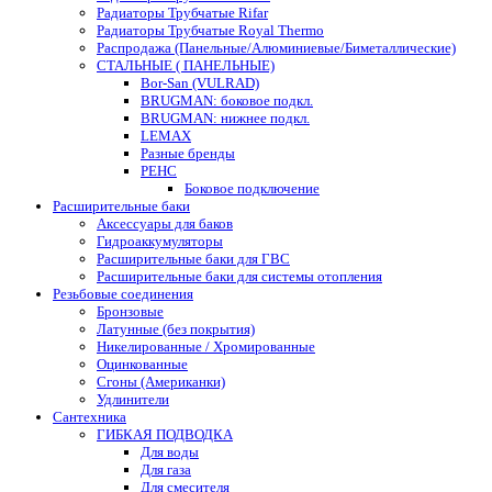
Радиаторы Трубчатые Rifar
Радиаторы Трубчатые Royal Thermo
Распродажа (Панельные/Алюминиевые/Биметаллические)
СТАЛЬНЫЕ ( ПАНЕЛЬНЫЕ)
Bor-San (VULRAD)
BRUGMAN: боковое подкл.
BRUGMAN: нижнее подкл.
LEMAX
Разные бренды
РЕНС
Боковое подключение
Расширительные баки
Аксессуары для баков
Гидроаккумуляторы
Расширительные баки для ГВС
Расширительные баки для системы отопления
Резьбовые соединения
Бронзовые
Латунные (без покрытия)
Никелированные / Хромированные
Оцинкованные
Сгоны (Американки)
Удлинители
Сантехника
ГИБКАЯ ПОДВОДКА
Для воды
Для газа
Для смесителя