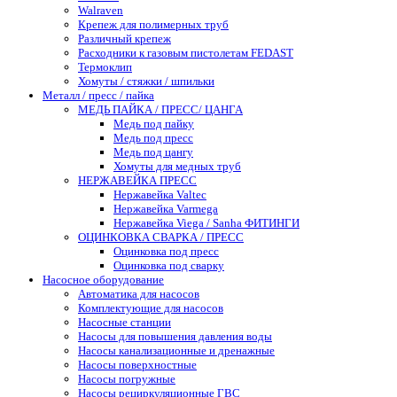
Walraven
Крепеж для полимерных труб
Различный крепеж
Расходники к газовым пистолетам FEDAST
Термоклип
Хомуты / стяжки / шпильки
Металл / пресс / пайка
МЕДЬ ПАЙКА / ПРЕСС/ ЦАНГА
Медь под пайку
Медь под пресс
Медь под цангу
Хомуты для медных труб
НЕРЖАВЕЙКА ПРЕСС
Нержавейка Valtec
Нержавейка Varmega
Нержавейка Viega / Sanha ФИТИНГИ
ОЦИНКОВКА СВАРКА / ПРЕСС
Оцинковка под пресс
Оцинковка под сварку
Насосное оборудование
Автоматика для насосов
Комплектующие для насосов
Насосные станции
Насосы для повышения давления воды
Насосы канализационные и дренажные
Насосы поверхностные
Насосы погружные
Насосы рециркуляционные ГВС