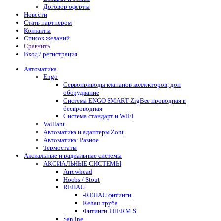
Договор оферты
Новости
Стать партнером
Контакты
Список желаний
Сравнить
Вход / регистрация
Автоматика
Engo
Сервоприводы клапанов коллекторов, доп
оборудвание
Система ENGO SMART ZigBee проводная и
беспроводная
Система стандарт и WIFI
Vaillant
Автоматика и адаптеры Zont
Автоматика: Разное
Термостаты
Аксиальные и радиальные системы
АКСИАЛЬНЫЕ СИСТЕМЫ
Arrowhead
Hoobs / Stout
REHAU
-REHAU фитинги
Rehau труба
Фитинги THERM S
Sanline