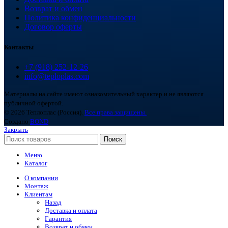
Возврат и обмен
Политика конфиденциальности
Договор оферты
Контакты
+7 (918) 252-12-26
info@teploplas.com
Материалы на сайте имеют ознакомительный характер и не являются
публичной офертой.
© 2026 Теплоплас (Россия).
Все права защищены.
Создано
BOND
Закрыть
Поиск
Меню
Каталог
О компании
Монтаж
Клиентам
Назад
Доставка и оплата
Гарантия
Возврат и обмен