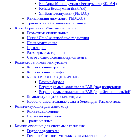
Pro Aqua Малошумная / Бесшумная (БЕЛАЯ)
Rehau Бесшумная (БЕЛАЯ)
Sinikon Бесшумная (БЕЛАЯ)
Канализация наружная (РЫЖАЯ)
Трапы и желоба канализационные
Клеи. Герметики. Монтажные пены
Герметики силиконовые
Нити / Лен / Анаэробные герметики
Пены монтажные
Прокладки
Расходные материалы
Скотч / Самосклеивающаяся лента
Коллекторы и комплектующие
Коллекторные группы
Коллекторные шкафы
КОЛЛЕКТОРЫ ОДИНАРНЫЕ
Разные фирмы
Регулируемые коллекторы FAR (под концевики)
Регулируемые коллекторы FAR (с дюймовой резьбой)
Комплектующие к коллекторам
Насосно смесительные узлы и боксы для Теплого пола
Комплектующие для дымохода
Конденсационные
Нержавеющая сталь
Традиционные
Комплектующие для системы отопления
Гидроразделители
Группы быстрого монтажа и комплектующие