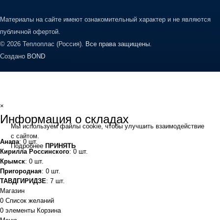
Материалы на сайте имеют ознакомительный характер и не являются
публичной офертой.
© 2026 Теплоплас (Россия).
Все права защищены.
Создано
BOND
×
Информация о складах
Мы используем файлы cookie, чтобы улучшить взаимодействие
с сайтом.
Анапа
: 0 шт.
Подробнее
ПРИНЯТЬ
Кирилла Россинского
: 0 шт.
Крымск
: 0 шт.
Пригородная
: 0 шт.
ТАВДГИРИДЗЕ
: 7 шт.
Магазин
0
Список желаний
0
элементы
Корзина