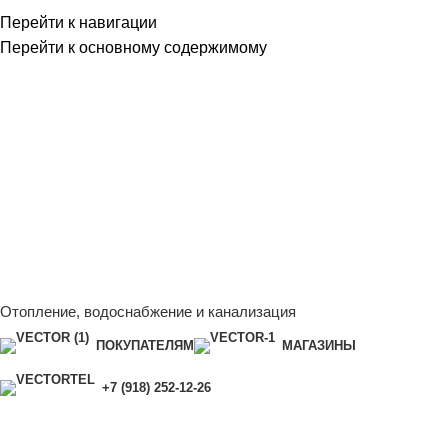
Перейти к навигации
Перейти к основному содержимому
Сейчас мы дорабатываем сайт, поэтому некоторые цены в
каталоге могут отличаться от актуальных.
Чтобы получить
полную и актуальную информацию, свяжитесь с нашим
менеджером - Алена +7 (918) 252-12-26
Сейчас мы дорабатываем сайт, поэтому некоторые цены в
каталоге могут отличаться от актуальных.
Чтобы получить
полную и актуальную информацию, свяжитесь с нашим
менеджером - Алена +7 (918) 252-12-26
Отопление, водоснабжение и канализация
ПОКУПАТЕЛЯМ
МАГАЗИНЫ
+7 (918) 252-12-26