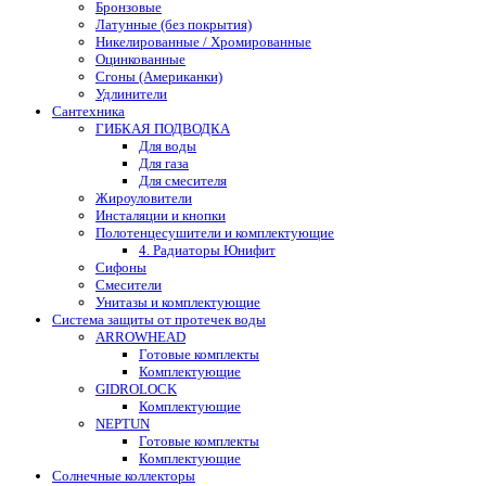
Бронзовые
Латунные (без покрытия)
Никелированные / Хромированные
Оцинкованные
Сгоны (Американки)
Удлинители
Сантехника
ГИБКАЯ ПОДВОДКА
Для воды
Для газа
Для смесителя
Жироуловители
Инсталяции и кнопки
Полотенцесушители и комплектующие
4. Радиаторы Юнифит
Сифоны
Смесители
Унитазы и комплектующие
Система защиты от протечек воды
ARROWHEAD
Готовые комплекты
Комплектующие
GIDROLOCK
Комплектующие
NEPTUN
Готовые комплекты
Комплектующие
Солнечные коллекторы