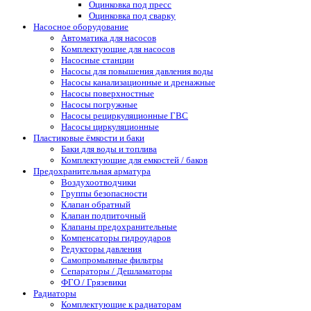
Оцинковка под пресс
Оцинковка под сварку
Насосное оборудование
Автоматика для насосов
Комплектующие для насосов
Насосные станции
Насосы для повышения давления воды
Насосы канализационные и дренажные
Насосы поверхностные
Насосы погружные
Насосы рециркуляционные ГВС
Насосы циркуляционные
Пластиковые ёмкости и баки
Баки для воды и топлива
Комплектующие для емкостей / баков
Предохранительная арматура
Воздухоотводчики
Группы безопасности
Клапан обратный
Клапан подпиточный
Клапаны предохранительные
Компенсаторы гидроударов
Редукторы давления
Самопромывные фильтры
Сепараторы / Дешламаторы
ФГО / Грязевики
Радиаторы
Комплектующие к радиаторам