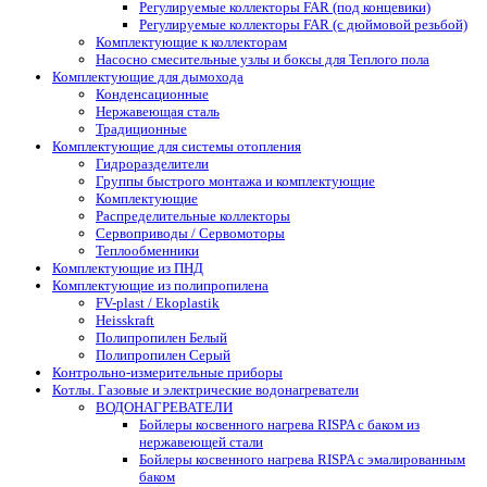
Регулируемые коллекторы FAR (под концевики)
Регулируемые коллекторы FAR (с дюймовой резьбой)
Комплектующие к коллекторам
Насосно смесительные узлы и боксы для Теплого пола
Комплектующие для дымохода
Конденсационные
Нержавеющая сталь
Традиционные
Комплектующие для системы отопления
Гидроразделители
Группы быстрого монтажа и комплектующие
Комплектующие
Распределительные коллекторы
Сервоприводы / Сервомоторы
Теплообменники
Комплектующие из ПНД
Комплектующие из полипропилена
FV-plast / Ekoplastik
Heisskraft
Полипропилен Белый
Полипропилен Серый
Контрольно-измерительные приборы
Котлы. Газовые и электрические водонагреватели
ВОДОНАГРЕВАТЕЛИ
Бойлеры косвенного нагрева RISPA с баком из
нержавеющей стали
Бойлеры косвенного нагрева RISPA с эмалированным
баком