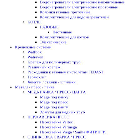
Водонагреватели электрические накопительные
Водонагреватели электрические проточные
Колонки газовые проточные
Комплектующие для водонагревателей
КОТЛЫ
ГАЗОВЫЕ
Настенные
Комплектующие для котлов
Электрические
Крепежные системы
Wallbox
Walraven
Крепеж для полимерных труб
Различный крепеж
Расходники к газовым пистолетам FEDAST
Термоклип
Хомуты / стяжки / шпильки
Металл / пресс / пайка
МЕДЬ ПАЙКА / ПРЕСС/ ЦАНГА
Медь под пайку
Медь под пресс
Медь под цангу
Хомуты для медных труб
НЕРЖАВЕЙКА ПРЕСС
Нержавейка Valtec
Нержавейка Varmega
Нержавейка Viega / Sanha ФИТИНГИ
ОЦИНКОВКА СВАРКА / ПРЕСС