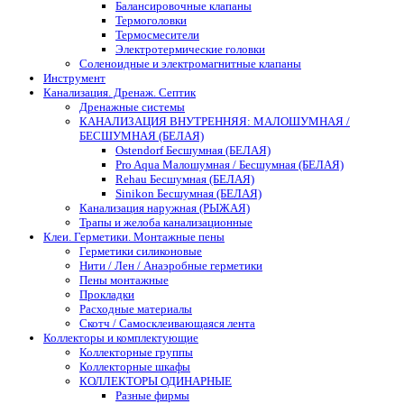
Балансировочные клапаны
Термоголовки
Термосмесители
Электротермические головки
Соленоидные и электромагнитные клапаны
Инструмент
Канализация. Дренаж. Септик
Дренажные системы
КАНАЛИЗАЦИЯ ВНУТРЕННЯЯ: МАЛОШУМНАЯ /
БЕСШУМНАЯ (БЕЛАЯ)
Ostendorf Бесшумная (БЕЛАЯ)
Pro Aqua Малошумная / Бесшумная (БЕЛАЯ)
Rehau Бесшумная (БЕЛАЯ)
Sinikon Бесшумная (БЕЛАЯ)
Канализация наружная (РЫЖАЯ)
Трапы и желоба канализационные
Клеи. Герметики. Монтажные пены
Герметики силиконовые
Нити / Лен / Анаэробные герметики
Пены монтажные
Прокладки
Расходные материалы
Скотч / Самосклеивающаяся лента
Коллекторы и комплектующие
Коллекторные группы
Коллекторные шкафы
КОЛЛЕКТОРЫ ОДИНАРНЫЕ
Разные фирмы