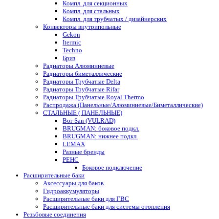
Компл. для секционных
Компл. для стальных
Компл. для трубчатых / дизайнерских
Конвекторы внутрипольные
Gekon
Itermic
Techno
Бриз
Радиаторы Алюминиевые
Радиаторы биметаллические
Радиаторы Трубчатые Delta
Радиаторы Трубчатые Rifar
Радиаторы Трубчатые Royal Thermo
Распродажа (Панельные/Алюминиевые/Биметаллические)
СТАЛЬНЫЕ ( ПАНЕЛЬНЫЕ)
Bor-San (VULRAD)
BRUGMAN: боковое подкл.
BRUGMAN: нижнее подкл.
LEMAX
Разные бренды
РЕНС
Боковое подключение
Расширительные баки
Аксессуары для баков
Гидроаккумуляторы
Расширительные баки для ГВС
Расширительные баки для системы отопления
Резьбовые соединения