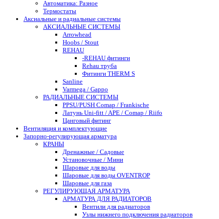
Автоматика: Разное
Термостаты
Аксиальные и радиальные системы
АКСИАЛЬНЫЕ СИСТЕМЫ
Arrowhead
Hoobs / Stout
REHAU
-REHAU фитинги
Rehau труба
Фитинги THERM S
Sanline
Varmega / Gappo
РАДИАЛЬНЫЕ СИСТЕМЫ
PPSU/PUSH Comap / Frankische
Латунь Uni-fitt / APE / Comap / Riifo
Цанговый фитинг
Вентиляция и комплектующие
Запорно-регулирующая арматура
КРАНЫ
Дренажные / Садовые
Установочные / Мини
Шаровые для воды
Шаровые для воды OVENTROP
Шаровые для газа
РЕГУЛИРУЮЩАЯ АРМАТУРА
АРМАТУРА ДЛЯ РАДИАТОРОВ
Вентили для радиаторов
Узлы нижнего подключения радиаторов