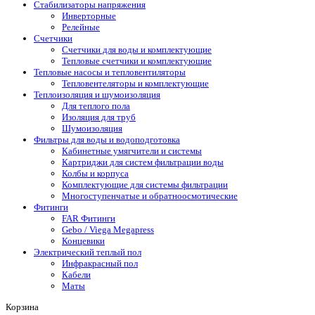
Стабилизаторы напряжения
Инверторные
Релейные
Счетчики
Счетчики для воды и комплектующие
Тепловые счетчики и комплектующие
Тепловые насосы и тепловентиляторы
Тепловентеляторы и комплектующие
Теплоизоляция и шумоизоляция
Для теплого пола
Изоляция для труб
Шумоизоляция
Фильтры для воды и водоподготовка
Кабинетные умягчители и системы
Картриджи для систем фильтрации воды
Колбы и корпуса
Комплектующие для системы фильтрации
Многоступенчатые и обратноосмотические
Фитинги
FAR Фитинги
Gebo / Viega Megapress
Концевики
Электрический теплый пол
Инфракрасный пол
Кабели
Маты
Корзина