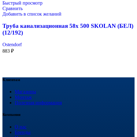
Быстрый просмотр
Сравнить
Добавить в список желаний
Труба канализационная 58х 500 SKOLAN (БЕЛ)
(12/192)
Ostendorf
883
₽
Клиентам
Магазины
Монтаж
Полезная информация
Компания
О нас
Бренды