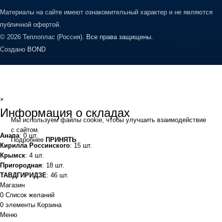
Материалы на сайте имеют ознакомительный характер и не являются
публичной офертой.
© 2026 Теплоплас (Россия).
Все права защищены.
Создано
BOND
×
Информация о складах
Мы используем файлы cookie, чтобы улучшить взаимодействие
с сайтом.
Анапа
: 0 шт.
Подробнее
ПРИНЯТЬ
Кирилла Россинского
: 15 шт.
Крымск
: 4 шт.
Пригородная
: 18 шт.
ТАВДГИРИДЗЕ
: 46 шт.
Магазин
0
Список желаний
0
элементы
Корзина
Меню