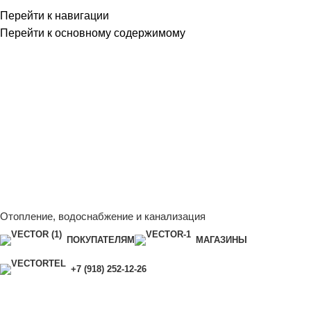
Перейти к навигации
Перейти к основному содержимому
Сейчас мы дорабатываем сайт, поэтому некоторые цены в
каталоге могут отличаться от актуальных.
Чтобы получить
полную и актуальную информацию, свяжитесь с нашим
менеджером - Алена +7 (918) 252-12-26
Сейчас мы дорабатываем сайт, поэтому некоторые цены в
каталоге могут отличаться от актуальных.
Чтобы получить
полную и актуальную информацию, свяжитесь с нашим
менеджером - Алена +7 (918) 252-12-26
Отопление, водоснабжение и канализация
ПОКУПАТЕЛЯМ
МАГАЗИНЫ
+7 (918) 252-12-26