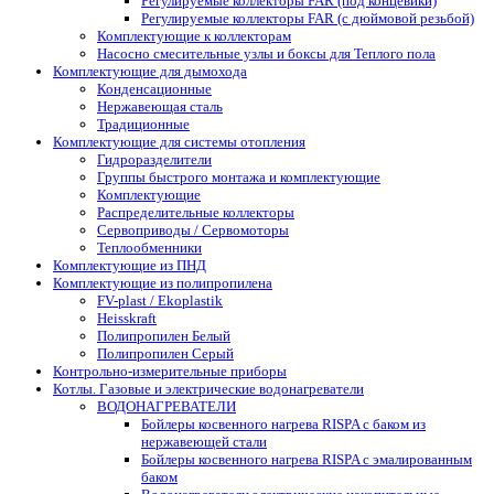
Регулируемые коллекторы FAR (под концевики)
Регулируемые коллекторы FAR (с дюймовой резьбой)
Комплектующие к коллекторам
Насосно смесительные узлы и боксы для Теплого пола
Комплектующие для дымохода
Конденсационные
Нержавеющая сталь
Традиционные
Комплектующие для системы отопления
Гидроразделители
Группы быстрого монтажа и комплектующие
Комплектующие
Распределительные коллекторы
Сервоприводы / Сервомоторы
Теплообменники
Комплектующие из ПНД
Комплектующие из полипропилена
FV-plast / Ekoplastik
Heisskraft
Полипропилен Белый
Полипропилен Серый
Контрольно-измерительные приборы
Котлы. Газовые и электрические водонагреватели
ВОДОНАГРЕВАТЕЛИ
Бойлеры косвенного нагрева RISPA с баком из
нержавеющей стали
Бойлеры косвенного нагрева RISPA с эмалированным
баком