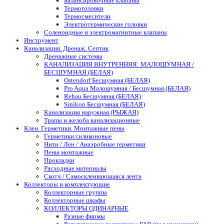
Балансировочные клапаны
Термоголовки
Термосмесители
Электротермические головки
Соленоидные и электромагнитные клапаны
Инструмент
Канализация. Дренаж. Септик
Дренажные системы
КАНАЛИЗАЦИЯ ВНУТРЕННЯЯ: МАЛОШУМНАЯ /
БЕСШУМНАЯ (БЕЛАЯ)
Ostendorf Бесшумная (БЕЛАЯ)
Pro Aqua Малошумная / Бесшумная (БЕЛАЯ)
Rehau Бесшумная (БЕЛАЯ)
Sinikon Бесшумная (БЕЛАЯ)
Канализация наружная (РЫЖАЯ)
Трапы и желоба канализационные
Клеи. Герметики. Монтажные пены
Герметики силиконовые
Нити / Лен / Анаэробные герметики
Пены монтажные
Прокладки
Расходные материалы
Скотч / Самосклеивающаяся лента
Коллекторы и комплектующие
Коллекторные группы
Коллекторные шкафы
КОЛЛЕКТОРЫ ОДИНАРНЫЕ
Разные фирмы