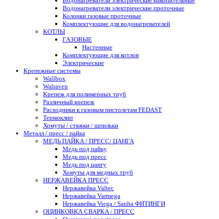
Водонагреватели электрические накопительные
Водонагреватели электрические проточные
Колонки газовые проточные
Комплектующие для водонагревателей
КОТЛЫ
ГАЗОВЫЕ
Настенные
Комплектующие для котлов
Электрические
Крепежные системы
Wallbox
Walraven
Крепеж для полимерных труб
Различный крепеж
Расходники к газовым пистолетам FEDAST
Термоклип
Хомуты / стяжки / шпильки
Металл / пресс / пайка
МЕДЬ ПАЙКА / ПРЕСС/ ЦАНГА
Медь под пайку
Медь под пресс
Медь под цангу
Хомуты для медных труб
НЕРЖАВЕЙКА ПРЕСС
Нержавейка Valtec
Нержавейка Varmega
Нержавейка Viega / Sanha ФИТИНГИ
ОЦИНКОВКА СВАРКА / ПРЕСС