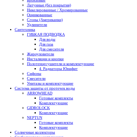
Бронзовые
Латунные (без покрытия)
Никелированные / Хромированные
Оцинкованные
Сгоны (Американки)
Удлинители
Сантехника
ГИБКАЯ ПОДВОДКА
Для воды
Для газа
Для смесителя
Жироуловители
Инсталяции и кнопки
Полотенцесушители и комплектующие
4. Радиаторы Юнифит
Сифоны
Смесители
Унитазы и комплектующие
Система защиты от протечек воды
ARROWHEAD
Готовые комплекты
Комплектующие
GIDROLOCK
Комплектующие
NEPTUN
Готовые комплекты
Комплектующие
Солнечные коллекторы