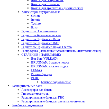
Компл. для секционных
Компл. для стальных
Компл. для трубчатых / дизайнерских
Конвекторы внутрипольные
Gekon
Itermic
Techno
Бриз
Радиаторы Алюминиевые
Радиаторы биметаллические
Радиаторы Трубчатые Delta
Радиаторы Трубчатые Rifar
Радиаторы Трубчатые Royal Thermo
Распродажа (Панельные/Алюминиевые/Биметаллические)
СТАЛЬНЫЕ ( ПАНЕЛЬНЫЕ)
Bor-San (VULRAD)
BRUGMAN: боковое подкл.
BRUGMAN: нижнее подкл.
LEMAX
Разные бренды
РЕНС
Боковое подключение
Расширительные баки
Аксессуары для баков
Гидроаккумуляторы
Расширительные баки для ГВС
Расширительные баки для системы отопления
Резьбовые соединения