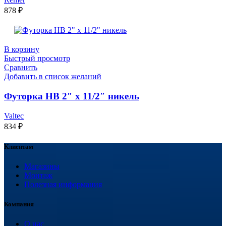
878
₽
В корзину
Быстрый просмотр
Сравнить
Добавить в список желаний
Футорка НВ 2″ x 11/2″ никель
Valtec
834
₽
Клиентам
Магазины
Монтаж
Полезная информация
Компания
О нас