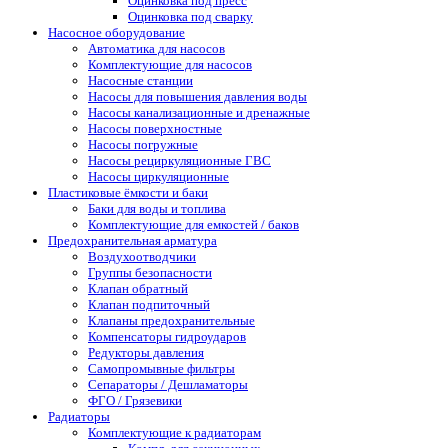
Оцинковка под пресс
Оцинковка под сварку
Насосное оборудование
Автоматика для насосов
Комплектующие для насосов
Насосные станции
Насосы для повышения давления воды
Насосы канализационные и дренажные
Насосы поверхностные
Насосы погружные
Насосы рециркуляционные ГВС
Насосы циркуляционные
Пластиковые ёмкости и баки
Баки для воды и топлива
Комплектующие для емкостей / баков
Предохранительная арматура
Воздухоотводчики
Группы безопасности
Клапан обратный
Клапан подпиточный
Клапаны предохранительные
Компенсаторы гидроударов
Редукторы давления
Самопромывные фильтры
Сепараторы / Дешламаторы
ФГО / Грязевики
Радиаторы
Комплектующие к радиаторам