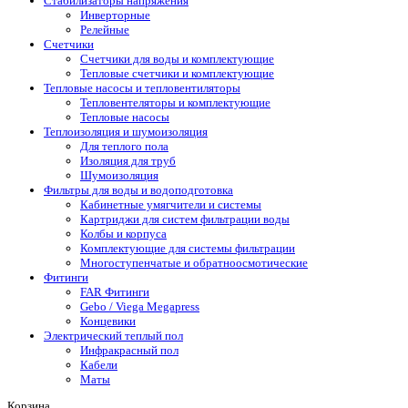
Стабилизаторы напряжения
Инверторные
Релейные
Счетчики
Счетчики для воды и комплектующие
Тепловые счетчики и комплектующие
Тепловые насосы и тепловентиляторы
Тепловентеляторы и комплектующие
Тепловые насосы
Теплоизоляция и шумоизоляция
Для теплого пола
Изоляция для труб
Шумоизоляция
Фильтры для воды и водоподготовка
Кабинетные умягчители и системы
Картриджи для систем фильтрации воды
Колбы и корпуса
Комплектующие для системы фильтрации
Многоступенчатые и обратноосмотические
Фитинги
FAR Фитинги
Gebo / Viega Megapress
Концевики
Электрический теплый пол
Инфракрасный пол
Кабели
Маты
Корзина