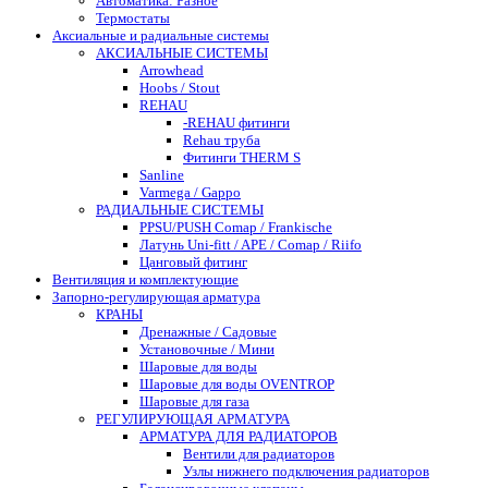
Автоматика: Разное
Термостаты
Аксиальные и радиальные системы
АКСИАЛЬНЫЕ СИСТЕМЫ
Arrowhead
Hoobs / Stout
REHAU
-REHAU фитинги
Rehau труба
Фитинги THERM S
Sanline
Varmega / Gappo
РАДИАЛЬНЫЕ СИСТЕМЫ
PPSU/PUSH Comap / Frankische
Латунь Uni-fitt / APE / Comap / Riifo
Цанговый фитинг
Вентиляция и комплектующие
Запорно-регулирующая арматура
КРАНЫ
Дренажные / Садовые
Установочные / Мини
Шаровые для воды
Шаровые для воды OVENTROP
Шаровые для газа
РЕГУЛИРУЮЩАЯ АРМАТУРА
АРМАТУРА ДЛЯ РАДИАТОРОВ
Вентили для радиаторов
Узлы нижнего подключения радиаторов