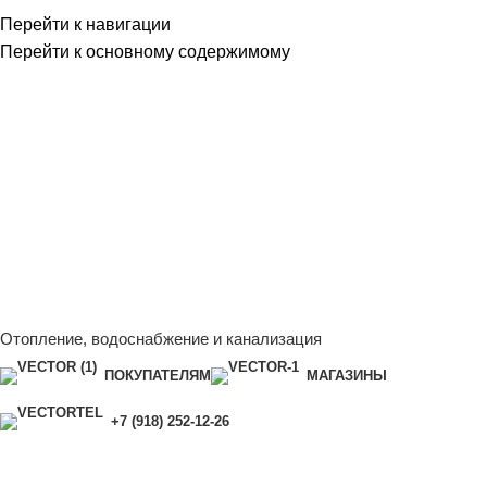
Перейти к навигации
Перейти к основному содержимому
Сейчас мы дорабатываем сайт, поэтому некоторые цены в
каталоге могут отличаться от актуальных.
Чтобы получить
полную и актуальную информацию, свяжитесь с нашим
менеджером - Алена +7 (918) 252-12-26
Сейчас мы дорабатываем сайт, поэтому некоторые цены в
каталоге могут отличаться от актуальных.
Чтобы получить
полную и актуальную информацию, свяжитесь с нашим
менеджером - Алена +7 (918) 252-12-26
Отопление, водоснабжение и канализация
ПОКУПАТЕЛЯМ
МАГАЗИНЫ
+7 (918) 252-12-26