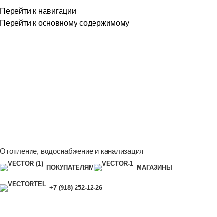
Перейти к навигации
Перейти к основному содержимому
Сейчас мы дорабатываем сайт, поэтому некоторые цены в
каталоге могут отличаться от актуальных.
Чтобы получить
полную и актуальную информацию, свяжитесь с нашим
менеджером - Алена +7 (918) 252-12-26
Сейчас мы дорабатываем сайт, поэтому некоторые цены в
каталоге могут отличаться от актуальных.
Чтобы получить
полную и актуальную информацию, свяжитесь с нашим
менеджером - Алена +7 (918) 252-12-26
Отопление, водоснабжение и канализация
ПОКУПАТЕЛЯМ
МАГАЗИНЫ
+7 (918) 252-12-26