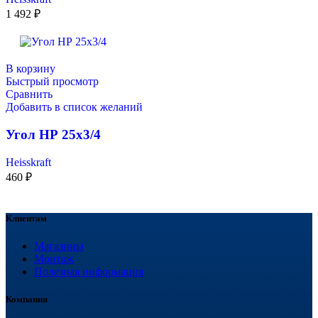
1 492
₽
В корзину
Быстрый просмотр
Сравнить
Добавить в список желаний
Угол НР 25х3/4
Heisskraft
460
₽
Клиентам
Магазины
Монтаж
Полезная информация
Компания