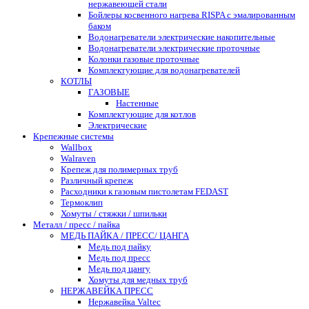
нержавеющей стали
Бойлеры косвенного нагрева RISPA с эмалированным
баком
Водонагреватели электрические накопительные
Водонагреватели электрические проточные
Колонки газовые проточные
Комплектующие для водонагревателей
КОТЛЫ
ГАЗОВЫЕ
Настенные
Комплектующие для котлов
Электрические
Крепежные системы
Wallbox
Walraven
Крепеж для полимерных труб
Различный крепеж
Расходники к газовым пистолетам FEDAST
Термоклип
Хомуты / стяжки / шпильки
Металл / пресс / пайка
МЕДЬ ПАЙКА / ПРЕСС/ ЦАНГА
Медь под пайку
Медь под пресс
Медь под цангу
Хомуты для медных труб
НЕРЖАВЕЙКА ПРЕСС
Нержавейка Valtec