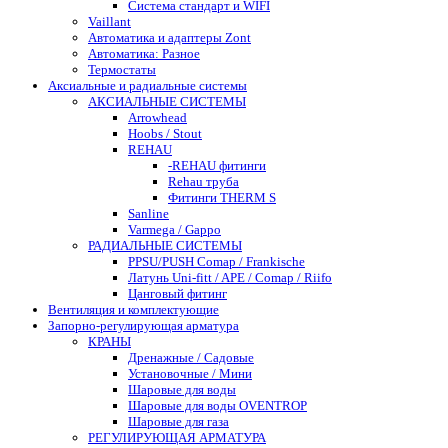
Система стандарт и WIFI
Vaillant
Автоматика и адаптеры Zont
Автоматика: Разное
Термостаты
Аксиальные и радиальные системы
АКСИАЛЬНЫЕ СИСТЕМЫ
Arrowhead
Hoobs / Stout
REHAU
-REHAU фитинги
Rehau труба
Фитинги THERM S
Sanline
Varmega / Gappo
РАДИАЛЬНЫЕ СИСТЕМЫ
PPSU/PUSH Comap / Frankische
Латунь Uni-fitt / APE / Comap / Riifo
Цанговый фитинг
Вентиляция и комплектующие
Запорно-регулирующая арматура
КРАНЫ
Дренажные / Садовые
Установочные / Мини
Шаровые для воды
Шаровые для воды OVENTROP
Шаровые для газа
РЕГУЛИРУЮЩАЯ АРМАТУРА