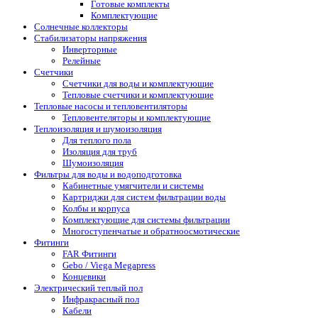
Готовые комплекты
Комплектующие
Солнечные коллекторы
Стабилизаторы напряжения
Инверторные
Релейные
Счетчики
Счетчики для воды и комплектующие
Тепловые счетчики и комплектующие
Тепловые насосы и тепловентиляторы
Тепловентеляторы и комплектующие
Теплоизоляция и шумоизоляция
Для теплого пола
Изоляция для труб
Шумоизоляция
Фильтры для воды и водоподготовка
Кабинетные умягчители и системы
Картриджи для систем фильтрации воды
Колбы и корпуса
Комплектующие для системы фильтрации
Многоступенчатые и обратноосмотические
Фитинги
FAR Фитинги
Gebo / Viega Megapress
Концевики
Электрический теплый пол
Инфракрасный пол
Кабели