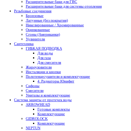
Расширительные баки для ГВС
Расширительные баки для системы отопления
Резьбовые соединения
Бронзовые
Латунные (без покрытия)
Никелированные / Хромированные
Оцинкованные
Сгоны (Американки)
Удлинители
Сантехника
ГИБКАЯ ПОДВОДКА
Для воды
Для газа
Для смесителя
Жироуловители
Инсталяции и кнопки
Полотенцесушители и комплектующие
4. Радиаторы Юнифит
Сифоны
Смесители
Унитазы и комплектующие
Система защиты от протечек воды
ARROWHEAD
Готовые комплекты
Комплектующие
GIDROLOCK
Комплектующие
NEPTUN