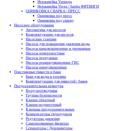
Нержавейка Varmega
Нержавейка Viega / Sanha ФИТИНГИ
ОЦИНКОВКА СВАРКА / ПРЕСС
Оцинковка под пресс
Оцинковка под сварку
Насосное оборудование
Автоматика для насосов
Комплектующие для насосов
Насосные станции
Насосы для повышения давления воды
Насосы канализационные и дренажные
Насосы поверхностные
Насосы погружные
Насосы рециркуляционные ГВС
Насосы циркуляционные
Пластиковые ёмкости и баки
Баки для воды и топлива
Комплектующие для емкостей / баков
Предохранительная арматура
Воздухоотводчики
Группы безопасности
Клапан обратный
Клапан подпиточный
Клапаны предохранительные
Компенсаторы гидроударов
Редукторы давления
Самопромывные фильтры
Сепараторы / Дешламаторы