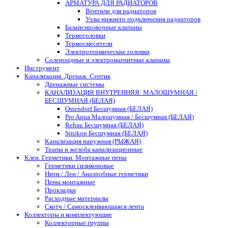
АРМАТУРА ДЛЯ РАДИАТОРОВ
Вентили для радиаторов
Узлы нижнего подключения радиаторов
Балансировочные клапаны
Термоголовки
Термосмесители
Электротермические головки
Соленоидные и электромагнитные клапаны
Инструмент
Канализация. Дренаж. Септик
Дренажные системы
КАНАЛИЗАЦИЯ ВНУТРЕННЯЯ: МАЛОШУМНАЯ /
БЕСШУМНАЯ (БЕЛАЯ)
Ostendorf Бесшумная (БЕЛАЯ)
Pro Aqua Малошумная / Бесшумная (БЕЛАЯ)
Rehau Бесшумная (БЕЛАЯ)
Sinikon Бесшумная (БЕЛАЯ)
Канализация наружная (РЫЖАЯ)
Трапы и желоба канализационные
Клеи. Герметики. Монтажные пены
Герметики силиконовые
Нити / Лен / Анаэробные герметики
Пены монтажные
Прокладки
Расходные материалы
Скотч / Самосклеивающаяся лента
Коллекторы и комплектующие
Коллекторные группы