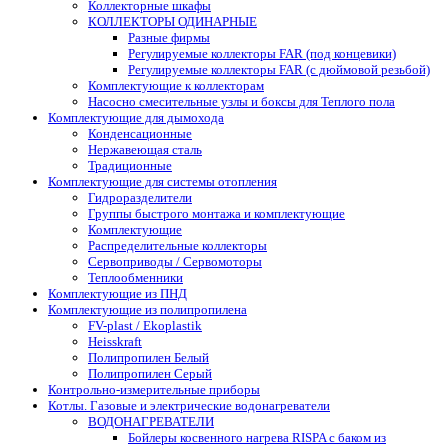
Коллекторные шкафы
КОЛЛЕКТОРЫ ОДИНАРНЫЕ
Разные фирмы
Регулируемые коллекторы FAR (под концевики)
Регулируемые коллекторы FAR (с дюймовой резьбой)
Комплектующие к коллекторам
Насосно смесительные узлы и боксы для Теплого пола
Комплектующие для дымохода
Конденсационные
Нержавеющая сталь
Традиционные
Комплектующие для системы отопления
Гидроразделители
Группы быстрого монтажа и комплектующие
Комплектующие
Распределительные коллекторы
Сервоприводы / Сервомоторы
Теплообменники
Комплектующие из ПНД
Комплектующие из полипропилена
FV-plast / Ekoplastik
Heisskraft
Полипропилен Белый
Полипропилен Серый
Контрольно-измерительные приборы
Котлы. Газовые и электрические водонагреватели
ВОДОНАГРЕВАТЕЛИ
Бойлеры косвенного нагрева RISPA с баком из