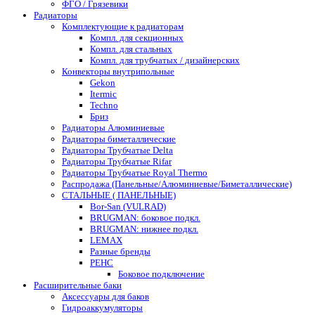
ФГО / Грязевики
Радиаторы
Комплектующие к радиаторам
Компл. для секционных
Компл. для стальных
Компл. для трубчатых / дизайнерских
Конвекторы внутрипольные
Gekon
Itermic
Techno
Бриз
Радиаторы Алюминиевые
Радиаторы биметаллические
Радиаторы Трубчатые Delta
Радиаторы Трубчатые Rifar
Радиаторы Трубчатые Royal Thermo
Распродажа (Панельные/Алюминиевые/Биметаллические)
СТАЛЬНЫЕ ( ПАНЕЛЬНЫЕ)
Bor-San (VULRAD)
BRUGMAN: боковое подкл.
BRUGMAN: нижнее подкл.
LEMAX
Разные бренды
РЕНС
Боковое подключение
Расширительные баки
Аксессуары для баков
Гидроаккумуляторы