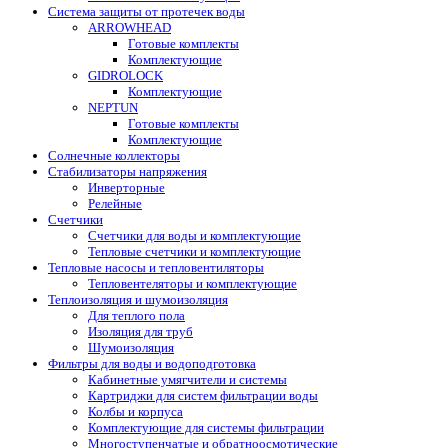
Система защиты от протечек воды
ARROWHEAD
Готовые комплекты
Комплектующие
GIDROLOCK
Комплектующие
NEPTUN
Готовые комплекты
Комплектующие
Солнечные коллекторы
Стабилизаторы напряжения
Инверторные
Релейные
Счетчики
Счетчики для воды и комплектующие
Тепловые счетчики и комплектующие
Тепловые насосы и тепловентиляторы
Тепловентеляторы и комплектующие
Теплоизоляция и шумоизоляция
Для теплого пола
Изоляция для труб
Шумоизоляция
Фильтры для воды и водоподготовка
Кабинетные умягчители и системы
Картриджи для систем фильтрации воды
Колбы и корпуса
Комплектующие для системы фильтрации
Многоступенчатые и обратноосмотические