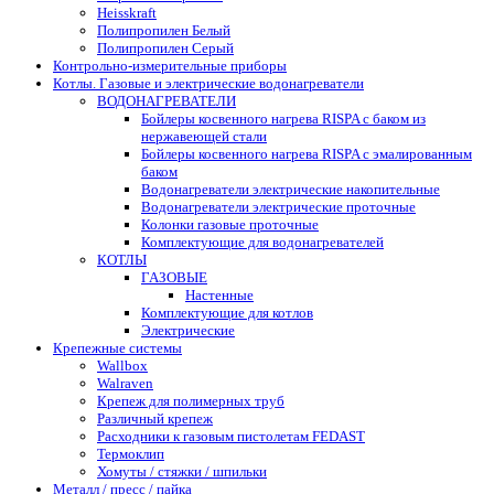
Heisskraft
Полипропилен Белый
Полипропилен Серый
Контрольно-измерительные приборы
Котлы. Газовые и электрические водонагреватели
ВОДОНАГРЕВАТЕЛИ
Бойлеры косвенного нагрева RISPA с баком из
нержавеющей стали
Бойлеры косвенного нагрева RISPA с эмалированным
баком
Водонагреватели электрические накопительные
Водонагреватели электрические проточные
Колонки газовые проточные
Комплектующие для водонагревателей
КОТЛЫ
ГАЗОВЫЕ
Настенные
Комплектующие для котлов
Электрические
Крепежные системы
Wallbox
Walraven
Крепеж для полимерных труб
Различный крепеж
Расходники к газовым пистолетам FEDAST
Термоклип
Хомуты / стяжки / шпильки
Металл / пресс / пайка