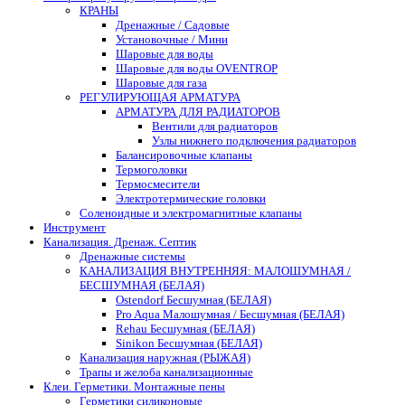
КРАНЫ
Дренажные / Садовые
Установочные / Мини
Шаровые для воды
Шаровые для воды OVENTROP
Шаровые для газа
РЕГУЛИРУЮЩАЯ АРМАТУРА
АРМАТУРА ДЛЯ РАДИАТОРОВ
Вентили для радиаторов
Узлы нижнего подключения радиаторов
Балансировочные клапаны
Термоголовки
Термосмесители
Электротермические головки
Соленоидные и электромагнитные клапаны
Инструмент
Канализация. Дренаж. Септик
Дренажные системы
КАНАЛИЗАЦИЯ ВНУТРЕННЯЯ: МАЛОШУМНАЯ /
БЕСШУМНАЯ (БЕЛАЯ)
Ostendorf Бесшумная (БЕЛАЯ)
Pro Aqua Малошумная / Бесшумная (БЕЛАЯ)
Rehau Бесшумная (БЕЛАЯ)
Sinikon Бесшумная (БЕЛАЯ)
Канализация наружная (РЫЖАЯ)
Трапы и желоба канализационные
Клеи. Герметики. Монтажные пены
Герметики силиконовые