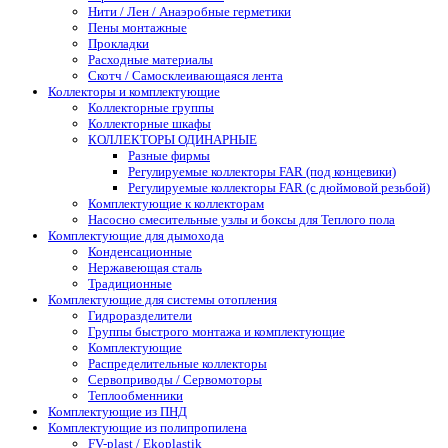
Нити / Лен / Анаэробные герметики
Пены монтажные
Прокладки
Расходные материалы
Скотч / Самосклеивающаяся лента
Коллекторы и комплектующие
Коллекторные группы
Коллекторные шкафы
КОЛЛЕКТОРЫ ОДИНАРНЫЕ
Разные фирмы
Регулируемые коллекторы FAR (под концевики)
Регулируемые коллекторы FAR (с дюймовой резьбой)
Комплектующие к коллекторам
Насосно смесительные узлы и боксы для Теплого пола
Комплектующие для дымохода
Конденсационные
Нержавеющая сталь
Традиционные
Комплектующие для системы отопления
Гидроразделители
Группы быстрого монтажа и комплектующие
Комплектующие
Распределительные коллекторы
Сервоприводы / Сервомоторы
Теплообменники
Комплектующие из ПНД
Комплектующие из полипропилена
FV-plast / Ekoplastik