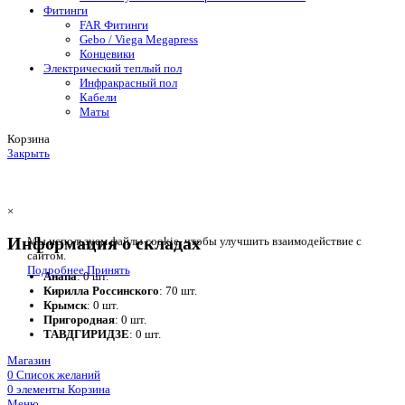
Фитинги
FAR Фитинги
Gebo / Viega Megapress
Концевики
Электрический теплый пол
Инфракрасный пол
Кабели
Маты
Корзина
Закрыть
×
Информация о складах
Мы используем файлы cookie, чтобы улучшить взаимодействие с
сайтом.
Подробнее
Принять
Анапа
: 0 шт.
Кирилла Россинского
: 70 шт.
Крымск
: 0 шт.
Пригородная
: 0 шт.
ТАВДГИРИДЗЕ
: 0 шт.
Магазин
0
Список желаний
0
элементы
Корзина
Меню