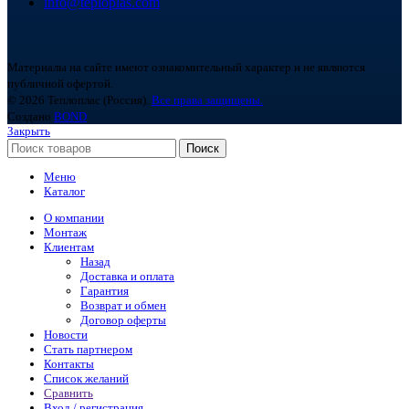
info@teploplas.com
Материалы на сайте имеют ознакомительный характер и не являются
публичной офертой.
© 2026 Теплоплас (Россия).
Все права защищены.
Создано
BOND
Закрыть
Поиск
Меню
Каталог
О компании
Монтаж
Клиентам
Назад
Доставка и оплата
Гарантия
Возврат и обмен
Договор оферты
Новости
Стать партнером
Контакты
Список желаний
Сравнить
Вход / регистрация