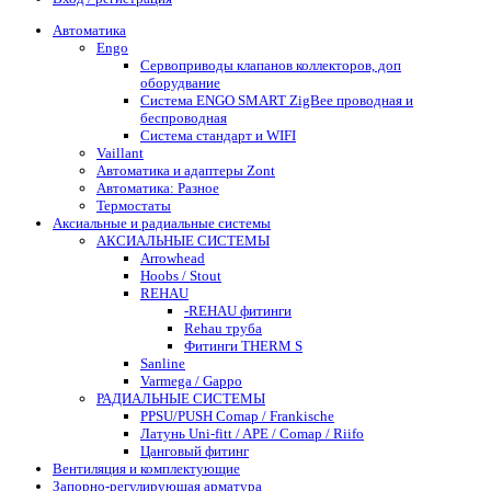
Автоматика
Engo
Сервоприводы клапанов коллекторов, доп
оборудвание
Система ENGO SMART ZigBee проводная и
беспроводная
Система стандарт и WIFI
Vaillant
Автоматика и адаптеры Zont
Автоматика: Разное
Термостаты
Аксиальные и радиальные системы
АКСИАЛЬНЫЕ СИСТЕМЫ
Arrowhead
Hoobs / Stout
REHAU
-REHAU фитинги
Rehau труба
Фитинги THERM S
Sanline
Varmega / Gappo
РАДИАЛЬНЫЕ СИСТЕМЫ
PPSU/PUSH Comap / Frankische
Латунь Uni-fitt / APE / Comap / Riifo
Цанговый фитинг
Вентиляция и комплектующие
Запорно-регулирующая арматура