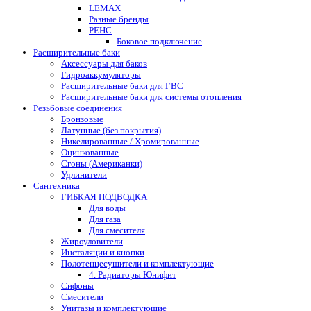
LEMAX
Разные бренды
РЕНС
Боковое подключение
Расширительные баки
Аксессуары для баков
Гидроаккумуляторы
Расширительные баки для ГВС
Расширительные баки для системы отопления
Резьбовые соединения
Бронзовые
Латунные (без покрытия)
Никелированные / Хромированные
Оцинкованные
Сгоны (Американки)
Удлинители
Сантехника
ГИБКАЯ ПОДВОДКА
Для воды
Для газа
Для смесителя
Жироуловители
Инсталяции и кнопки
Полотенцесушители и комплектующие
4. Радиаторы Юнифит
Сифоны
Смесители
Унитазы и комплектующие