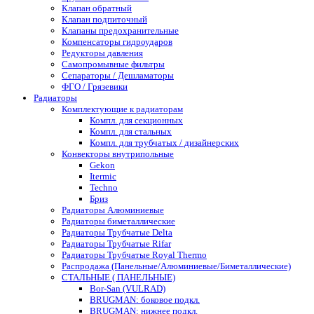
Клапан обратный
Клапан подпиточный
Клапаны предохранительные
Компенсаторы гидроударов
Редукторы давления
Самопромывные фильтры
Сепараторы / Дешламаторы
ФГО / Грязевики
Радиаторы
Комплектующие к радиаторам
Компл. для секционных
Компл. для стальных
Компл. для трубчатых / дизайнерских
Конвекторы внутрипольные
Gekon
Itermic
Techno
Бриз
Радиаторы Алюминиевые
Радиаторы биметаллические
Радиаторы Трубчатые Delta
Радиаторы Трубчатые Rifar
Радиаторы Трубчатые Royal Thermo
Распродажа (Панельные/Алюминиевые/Биметаллические)
СТАЛЬНЫЕ ( ПАНЕЛЬНЫЕ)
Bor-San (VULRAD)
BRUGMAN: боковое подкл.
BRUGMAN: нижнее подкл.