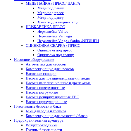
МЕДЬ ПАЙКА / ПРЕСС/ ЦАНГА
Медь под пайку
Медь под пресс
Медь под цангу
Хомуты для медных труб
НЕРЖАВЕЙКА ПРЕСС
Нержавейка Valtec
Нержавейка Varmega
Нержавейка Viega / Sanha ФИТИНГИ
ОЦИНКОВКА СВАРКА / ПРЕСС
Оцинковка под пресс
Оцинковка под сварку
Насосное оборудование
Автоматика для насосов
Комплектующие для насосов
Насосные станции
Насосы для повышения давления воды
Насосы канализационные и дренажные
Насосы поверхностные
Насосы погружные
Насосы рециркуляционные ГВС
Насосы циркуляционные
Пластиковые ёмкости и баки
Баки для воды и топлива
Комплектующие для емкостей / баков
Предохранительная арматура
Воздухоотводчики
Группы безопасности