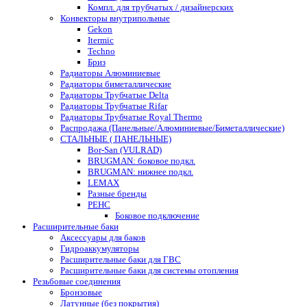
Компл. для трубчатых / дизайнерских
Конвекторы внутрипольные
Gekon
Itermic
Techno
Бриз
Радиаторы Алюминиевые
Радиаторы биметаллические
Радиаторы Трубчатые Delta
Радиаторы Трубчатые Rifar
Радиаторы Трубчатые Royal Thermo
Распродажа (Панельные/Алюминиевые/Биметаллические)
СТАЛЬНЫЕ ( ПАНЕЛЬНЫЕ)
Bor-San (VULRAD)
BRUGMAN: боковое подкл.
BRUGMAN: нижнее подкл.
LEMAX
Разные бренды
РЕНС
Боковое подключение
Расширительные баки
Аксессуары для баков
Гидроаккумуляторы
Расширительные баки для ГВС
Расширительные баки для системы отопления
Резьбовые соединения
Бронзовые
Латунные (без покрытия)