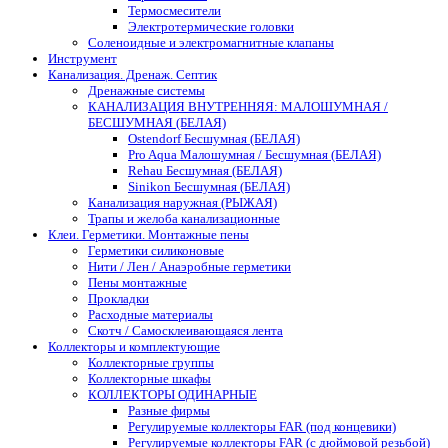
Термосмесители
Электротермические головки
Соленоидные и электромагнитные клапаны
Инструмент
Канализация. Дренаж. Септик
Дренажные системы
КАНАЛИЗАЦИЯ ВНУТРЕННЯЯ: МАЛОШУМНАЯ /
БЕСШУМНАЯ (БЕЛАЯ)
Ostendorf Бесшумная (БЕЛАЯ)
Pro Aqua Малошумная / Бесшумная (БЕЛАЯ)
Rehau Бесшумная (БЕЛАЯ)
Sinikon Бесшумная (БЕЛАЯ)
Канализация наружная (РЫЖАЯ)
Трапы и желоба канализационные
Клеи. Герметики. Монтажные пены
Герметики силиконовые
Нити / Лен / Анаэробные герметики
Пены монтажные
Прокладки
Расходные материалы
Скотч / Самосклеивающаяся лента
Коллекторы и комплектующие
Коллекторные группы
Коллекторные шкафы
КОЛЛЕКТОРЫ ОДИНАРНЫЕ
Разные фирмы
Регулируемые коллекторы FAR (под концевики)
Регулируемые коллекторы FAR (с дюймовой резьбой)