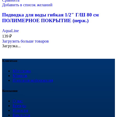
Сравнить
Добавить в список желаний
Подводка для воды гибкая 1/2″ Г/Ш 80 см
ПОЛИМЕРНОЕ ПОКРЫТИЕ (нерж.)
AquaLine
139
₽
Загрузить больше товаров
Загрузка...
Клиентам
Магазины
Монтаж
Полезная информация
Компания
О нас
Бренды
Новости
Вакансии