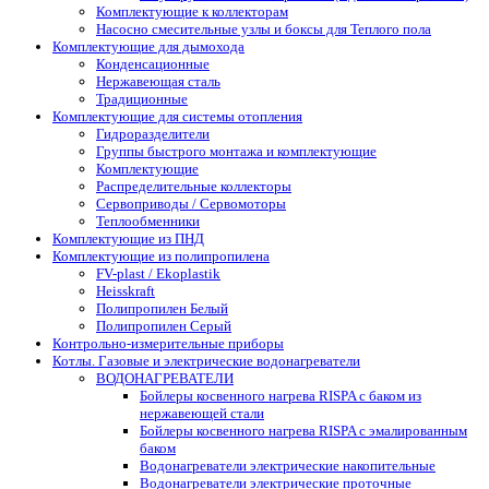
Комплектующие к коллекторам
Насосно смесительные узлы и боксы для Теплого пола
Комплектующие для дымохода
Конденсационные
Нержавеющая сталь
Традиционные
Комплектующие для системы отопления
Гидроразделители
Группы быстрого монтажа и комплектующие
Комплектующие
Распределительные коллекторы
Сервоприводы / Сервомоторы
Теплообменники
Комплектующие из ПНД
Комплектующие из полипропилена
FV-plast / Ekoplastik
Heisskraft
Полипропилен Белый
Полипропилен Серый
Контрольно-измерительные приборы
Котлы. Газовые и электрические водонагреватели
ВОДОНАГРЕВАТЕЛИ
Бойлеры косвенного нагрева RISPA с баком из
нержавеющей стали
Бойлеры косвенного нагрева RISPA с эмалированным
баком
Водонагреватели электрические накопительные
Водонагреватели электрические проточные