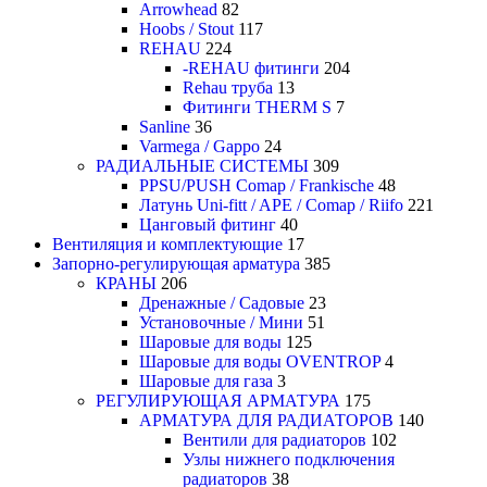
Arrowhead
82
Hoobs / Stout
117
REHAU
224
-REHAU фитинги
204
Rehau труба
13
Фитинги THERM S
7
Sanline
36
Varmega / Gappo
24
РАДИАЛЬНЫЕ СИСТЕМЫ
309
PPSU/PUSH Comap / Frankische
48
Латунь Uni-fitt / APE / Comap / Riifo
221
Цанговый фитинг
40
Вентиляция и комплектующие
17
Запорно-регулирующая арматура
385
КРАНЫ
206
Дренажные / Садовые
23
Установочные / Мини
51
Шаровые для воды
125
Шаровые для воды OVENTROP
4
Шаровые для газа
3
РЕГУЛИРУЮЩАЯ АРМАТУРА
175
АРМАТУРА ДЛЯ РАДИАТОРОВ
140
Вентили для радиаторов
102
Узлы нижнего подключения
радиаторов
38