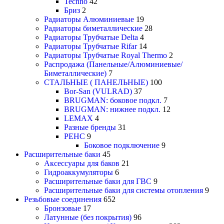
Techno
42
Бриз
2
Радиаторы Алюминиевые
19
Радиаторы биметаллические
28
Радиаторы Трубчатые Delta
4
Радиаторы Трубчатые Rifar
14
Радиаторы Трубчатые Royal Thermo
2
Распродажа (Панельные/Алюминиевые/
Биметаллические)
7
СТАЛЬНЫЕ ( ПАНЕЛЬНЫЕ)
100
Bor-San (VULRAD)
37
BRUGMAN: боковое подкл.
7
BRUGMAN: нижнее подкл.
12
LEMAX
4
Разные бренды
31
РЕНС
9
Боковое подключение
9
Расширительные баки
45
Аксессуары для баков
21
Гидроаккумуляторы
6
Расширительные баки для ГВС
9
Расширительные баки для системы отопления
9
Резьбовые соединения
652
Бронзовые
17
Латунные (без покрытия)
96