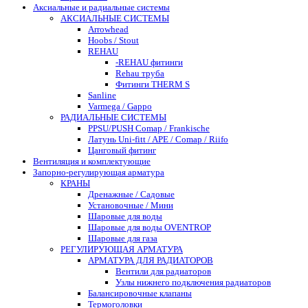
Аксиальные и радиальные системы
АКСИАЛЬНЫЕ СИСТЕМЫ
Arrowhead
Hoobs / Stout
REHAU
-REHAU фитинги
Rehau труба
Фитинги THERM S
Sanline
Varmega / Gappo
РАДИАЛЬНЫЕ СИСТЕМЫ
PPSU/PUSH Comap / Frankische
Латунь Uni-fitt / APE / Comap / Riifo
Цанговый фитинг
Вентиляция и комплектующие
Запорно-регулирующая арматура
КРАНЫ
Дренажные / Садовые
Установочные / Мини
Шаровые для воды
Шаровые для воды OVENTROP
Шаровые для газа
РЕГУЛИРУЮЩАЯ АРМАТУРА
АРМАТУРА ДЛЯ РАДИАТОРОВ
Вентили для радиаторов
Узлы нижнего подключения радиаторов
Балансировочные клапаны
Термоголовки