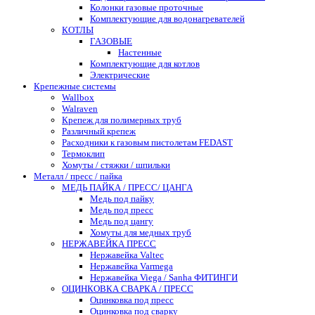
Колонки газовые проточные
Комплектующие для водонагревателей
КОТЛЫ
ГАЗОВЫЕ
Настенные
Комплектующие для котлов
Электрические
Крепежные системы
Wallbox
Walraven
Крепеж для полимерных труб
Различный крепеж
Расходники к газовым пистолетам FEDAST
Термоклип
Хомуты / стяжки / шпильки
Металл / пресс / пайка
МЕДЬ ПАЙКА / ПРЕСС/ ЦАНГА
Медь под пайку
Медь под пресс
Медь под цангу
Хомуты для медных труб
НЕРЖАВЕЙКА ПРЕСС
Нержавейка Valtec
Нержавейка Varmega
Нержавейка Viega / Sanha ФИТИНГИ
ОЦИНКОВКА СВАРКА / ПРЕСС
Оцинковка под пресс
Оцинковка под сварку