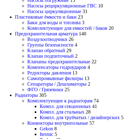
Насосы погружные
15
Насосы рециркуляционные ГВС
10
Насосы циркуляционные
31
Пластиковые ёмкости и баки
23
Баки для воды и топлива
3
Комплектующие для емкостей / баков
20
Предохранительная арматура
140
Воздухоотводчики
26
Группы безопасности
4
Клапан обратный
29
Клапан подпиточный
2
Клапаны предохранительные
22
Компенсаторы гидроударов
4
Редукторы давления
13
Самопромывные фильтры
13
Сепараторы / Дешламаторы
2
ФГО / Грязевики
25
Радиаторы
305
Комплектующие к радиаторам
74
Компл. для секционных
41
Компл. для стальных
28
Компл. для трубчатых / дизайнерских
5
Конвекторы внутрипольные
57
Gekon
8
Itermic
5