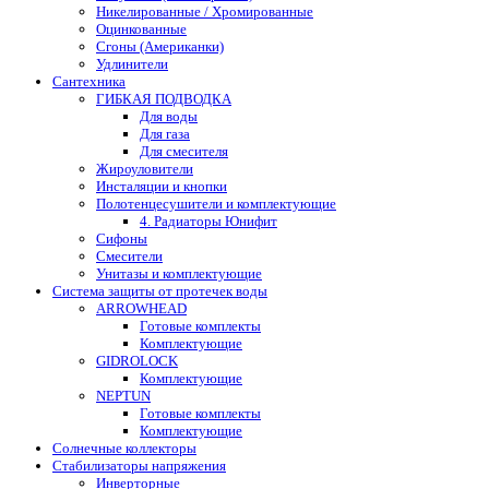
Никелированные / Хромированные
Оцинкованные
Сгоны (Американки)
Удлинители
Сантехника
ГИБКАЯ ПОДВОДКА
Для воды
Для газа
Для смесителя
Жироуловители
Инсталяции и кнопки
Полотенцесушители и комплектующие
4. Радиаторы Юнифит
Сифоны
Смесители
Унитазы и комплектующие
Система защиты от протечек воды
ARROWHEAD
Готовые комплекты
Комплектующие
GIDROLOCK
Комплектующие
NEPTUN
Готовые комплекты
Комплектующие
Солнечные коллекторы
Стабилизаторы напряжения
Инверторные