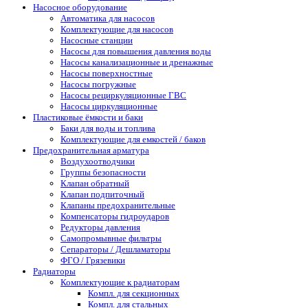
Насосное оборудование
Автоматика для насосов
Комплектующие для насосов
Насосные станции
Насосы для повышения давления воды
Насосы канализационные и дренажные
Насосы поверхностные
Насосы погружные
Насосы рециркуляционные ГВС
Насосы циркуляционные
Пластиковые ёмкости и баки
Баки для воды и топлива
Комплектующие для емкостей / баков
Предохранительная арматура
Воздухоотводчики
Группы безопасности
Клапан обратный
Клапан подпиточный
Клапаны предохранительные
Компенсаторы гидроударов
Редукторы давления
Самопромывные фильтры
Сепараторы / Дешламаторы
ФГО / Грязевики
Радиаторы
Комплектующие к радиаторам
Компл. для секционных
Компл. для стальных