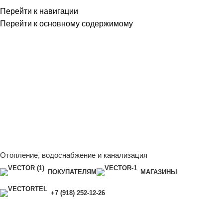
Перейти к навигации
Перейти к основному содержимому
Сейчас мы дорабатываем сайт, поэтому некоторые цены в
каталоге могут отличаться от актуальных.
Чтобы получить
полную и актуальную информацию, свяжитесь с нашим
менеджером - Алена +7 (918) 252-12-26
Сейчас мы дорабатываем сайт, поэтому некоторые цены в
каталоге могут отличаться от актуальных.
Чтобы получить
полную и актуальную информацию, свяжитесь с нашим
менеджером - Алена +7 (918) 252-12-26
Отопление, водоснабжение и канализация
ПОКУПАТЕЛЯМ
МАГАЗИНЫ
+7 (918) 252-12-26