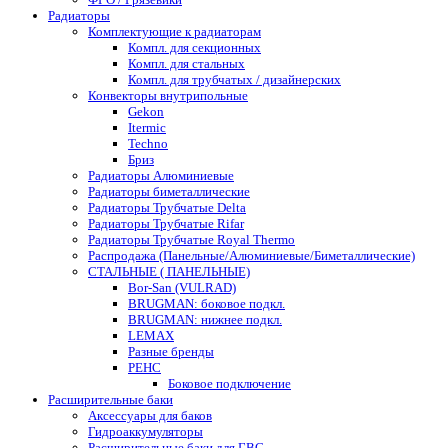
Радиаторы
Комплектующие к радиаторам
Компл. для секционных
Компл. для стальных
Компл. для трубчатых / дизайнерских
Конвекторы внутрипольные
Gekon
Itermic
Techno
Бриз
Радиаторы Алюминиевые
Радиаторы биметаллические
Радиаторы Трубчатые Delta
Радиаторы Трубчатые Rifar
Радиаторы Трубчатые Royal Thermo
Распродажа (Панельные/Алюминиевые/Биметаллические)
СТАЛЬНЫЕ ( ПАНЕЛЬНЫЕ)
Bor-San (VULRAD)
BRUGMAN: боковое подкл.
BRUGMAN: нижнее подкл.
LEMAX
Разные бренды
РЕНС
Боковое подключение
Расширительные баки
Аксессуары для баков
Гидроаккумуляторы
Расширительные баки для ГВС