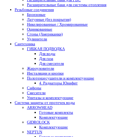
Расширительные баки для системы отопления
Резьбовые соединения
Бронзовые
Латунные (без покрытия)
Никелированные / Хромированные
Оцинкованные
Сгоны (Американки)
Удлинители
Сантехника
ГИБКАЯ ПОДВОДКА
Для воды
Для газа
Для смесителя
Жироуловители
Инсталяции и кнопки
Полотенцесушители и комплектующие
4. Радиаторы Юнифит
Сифоны
Смесители
Унитазы и комплектующие
Система защиты от протечек воды
ARROWHEAD
Готовые комплекты
Комплектующие
GIDROLOCK
Комплектующие
NEPTUN
Готовые комплекты