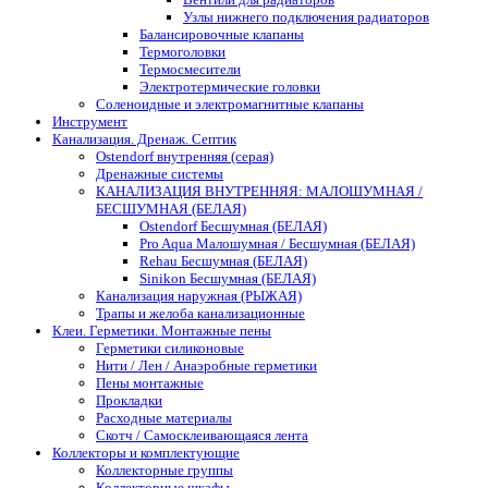
Узлы нижнего подключения радиаторов
Балансировочные клапаны
Термоголовки
Термосмесители
Электротермические головки
Соленоидные и электромагнитные клапаны
Инструмент
Канализация. Дренаж. Септик
Ostendorf внутренняя (серая)
Дренажные системы
КАНАЛИЗАЦИЯ ВНУТРЕННЯЯ: МАЛОШУМНАЯ /
БЕСШУМНАЯ (БЕЛАЯ)
Ostendorf Бесшумная (БЕЛАЯ)
Pro Aqua Малошумная / Бесшумная (БЕЛАЯ)
Rehau Бесшумная (БЕЛАЯ)
Sinikon Бесшумная (БЕЛАЯ)
Канализация наружная (РЫЖАЯ)
Трапы и желоба канализационные
Клеи. Герметики. Монтажные пены
Герметики силиконовые
Нити / Лен / Анаэробные герметики
Пены монтажные
Прокладки
Расходные материалы
Скотч / Самосклеивающаяся лента
Коллекторы и комплектующие
Коллекторные группы
Коллекторные шкафы