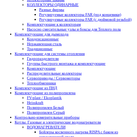
КОЛЛЕКТОРЫ ОДИНАРНЫЕ
Разные фирмы
Регулируемые коллекторы FAR (под концевики)
Регулируемые коллекторы FAR (с дюймовой резьбой)
Комплектующие к коллекторам
Насосно смесительные узлы и боксы для Теплого пола
Комплектующие для дымохода
Конденсационные
Нержавеющая сталь
Традиционные
Комплектующие для системы отопления
Гидроразделители
Группы быстрого монтажа и комплектующие
Комплектующие
Распределительные коллекторы
Сервоприводы / Сервомоторы
Теплообменники
Комплектующие из ПНД
Комплектующие из полипропилена
FV-plast / Ekoplastik
Heisskraft
Полипропилен Белый
Полипропилен Серый
Контрольно-измерительные приборы
Котлы. Газовые и электрические водонагреватели
ВОДОНАГРЕВАТЕЛИ
Бойлеры косвенного нагрева RISPA с баком из
нержавеющей стали