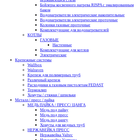
Бойлеры косвенного нагрева RISPA с эмалированным
баком
Водонагреватели электрические накопительные
Водонагреватели электрические проточные
Колонки газовые проточные
Комплектующие для водонагревателей
КОТЛЫ
ГАЗОВЫЕ
Настенные
Комплектующие для котлов
Электрические
Крепежные системы
Wallbox
Walraven
Крепеж для полимерных труб
Различный крепеж
Расходники к газовым пистолетам FEDAST
Термоклип
Хомуты / стяжки / шпильки
Металл / пресс / пайка
МЕДЬ ПАЙКА / ПРЕСС/ ЦАНГА
Медь под пайку
Медь под пресс
Медь под цангу
Хомуты для медных труб
НЕРЖАВЕЙКА ПРЕСС
Нержавейка Valtec
Нержавейка Varmega