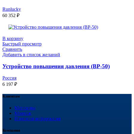
Runlucky
60 352
₽
В корзину
Быстрый просмотр
Сравнить
Добавить в список желаний
Устройство повышения давления (BP-50)
Россия
6 197
₽
Клиентам
Магазины
Монтаж
Полезная информация
Компания