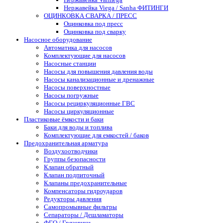
Нержавейка Viega / Sanha ФИТИНГИ
ОЦИНКОВКА СВАРКА / ПРЕСС
Оцинковка под пресс
Оцинковка под сварку
Насосное оборудование
Автоматика для насосов
Комплектующие для насосов
Насосные станции
Насосы для повышения давления воды
Насосы канализационные и дренажные
Насосы поверхностные
Насосы погружные
Насосы рециркуляционные ГВС
Насосы циркуляционные
Пластиковые ёмкости и баки
Баки для воды и топлива
Комплектующие для емкостей / баков
Предохранительная арматура
Воздухоотводчики
Группы безопасности
Клапан обратный
Клапан подпиточный
Клапаны предохранительные
Компенсаторы гидроударов
Редукторы давления
Самопромывные фильтры
Сепараторы / Дешламаторы
ФГО / Грязевики