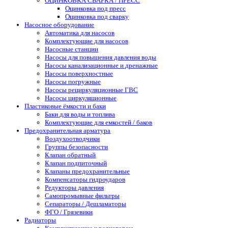
ОЦИНКОВКА СВАРКА / ПРЕСС
Оцинковка под пресс
Оцинковка под сварку
Насосное оборудование
Автоматика для насосов
Комплектующие для насосов
Насосные станции
Насосы для повышения давления воды
Насосы канализационные и дренажные
Насосы поверхностные
Насосы погружные
Насосы рециркуляционные ГВС
Насосы циркуляционные
Пластиковые ёмкости и баки
Баки для воды и топлива
Комплектующие для емкостей / баков
Предохранительная арматура
Воздухоотводчики
Группы безопасности
Клапан обратный
Клапан подпиточный
Клапаны предохранительные
Компенсаторы гидроударов
Редукторы давления
Самопромывные фильтры
Сепараторы / Дешламаторы
ФГО / Грязевики
Радиаторы