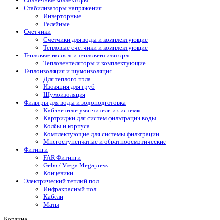
Солнечные коллекторы
Стабилизаторы напряжения
Инверторные
Релейные
Счетчики
Счетчики для воды и комплектующие
Тепловые счетчики и комплектующие
Тепловые насосы и тепловентиляторы
Тепловентеляторы и комплектующие
Теплоизоляция и шумоизоляция
Для теплого пола
Изоляция для труб
Шумоизоляция
Фильтры для воды и водоподготовка
Кабинетные умягчители и системы
Картриджи для систем фильтрации воды
Колбы и корпуса
Комплектующие для системы фильтрации
Многоступенчатые и обратноосмотические
Фитинги
FAR Фитинги
Gebo / Viega Megapress
Концевики
Электрический теплый пол
Инфракрасный пол
Кабели
Маты
Корзина