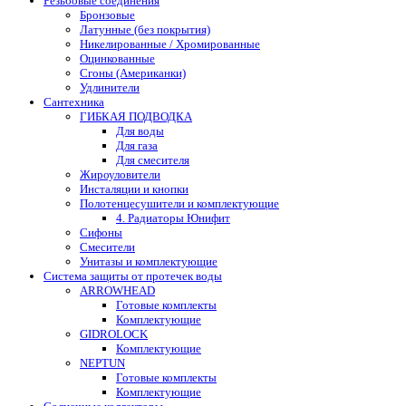
Резьбовые соединения
Бронзовые
Латунные (без покрытия)
Никелированные / Хромированные
Оцинкованные
Сгоны (Американки)
Удлинители
Сантехника
ГИБКАЯ ПОДВОДКА
Для воды
Для газа
Для смесителя
Жироуловители
Инсталяции и кнопки
Полотенцесушители и комплектующие
4. Радиаторы Юнифит
Сифоны
Смесители
Унитазы и комплектующие
Система защиты от протечек воды
ARROWHEAD
Готовые комплекты
Комплектующие
GIDROLOCK
Комплектующие
NEPTUN
Готовые комплекты
Комплектующие