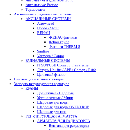
Автоматика и адаптеры Zont
Автоматика: Разное
Термостаты
Аксиальные и радиальные системы
АКСИАЛЬНЫЕ СИСТЕМЫ
Arrowhead
Hoobs / Stout
REHAU
-REHAU фитинги
Rehau труба
Фитинги THERM S
Sanline
Varmega / Gappo
РАДИАЛЬНЫЕ СИСТЕМЫ
PPSU/PUSH Comap / Frankische
Латунь Uni-fitt / APE / Comap / Riifo
Цанговый фитинг
Вентиляция и комплектующие
Запорно-регулирующая арматура
КРАНЫ
Дренажные / Садовые
Установочные / Мини
Шаровые для воды
Шаровые для воды OVENTROP
Шаровые для газа
РЕГУЛИРУЮЩАЯ АРМАТУРА
АРМАТУРА ДЛЯ РАДИАТОРОВ
Вентили для радиаторов