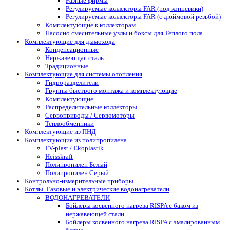
Разные фирмы
Регулируемые коллекторы FAR (под концевики)
Регулируемые коллекторы FAR (с дюймовой резьбой)
Комплектующие к коллекторам
Насосно смесительные узлы и боксы для Теплого пола
Комплектующие для дымохода
Конденсационные
Нержавеющая сталь
Традиционные
Комплектующие для системы отопления
Гидроразделители
Группы быстрого монтажа и комплектующие
Комплектующие
Распределительные коллекторы
Сервоприводы / Сервомоторы
Теплообменники
Комплектующие из ПНД
Комплектующие из полипропилена
FV-plast / Ekoplastik
Heisskraft
Полипропилен Белый
Полипропилен Серый
Контрольно-измерительные приборы
Котлы. Газовые и электрические водонагреватели
ВОДОНАГРЕВАТЕЛИ
Бойлеры косвенного нагрева RISPA с баком из
нержавеющей стали
Бойлеры косвенного нагрева RISPA с эмалированным