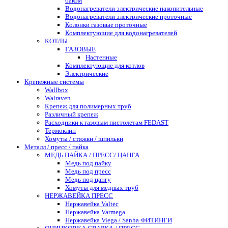
баком
Водонагреватели электрические накопительные
Водонагреватели электрические проточные
Колонки газовые проточные
Комплектующие для водонагревателей
КОТЛЫ
ГАЗОВЫЕ
Настенные
Комплектующие для котлов
Электрические
Крепежные системы
Wallbox
Walraven
Крепеж для полимерных труб
Различный крепеж
Расходники к газовым пистолетам FEDAST
Термоклип
Хомуты / стяжки / шпильки
Металл / пресс / пайка
МЕДЬ ПАЙКА / ПРЕСС/ ЦАНГА
Медь под пайку
Медь под пресс
Медь под цангу
Хомуты для медных труб
НЕРЖАВЕЙКА ПРЕСС
Нержавейка Valtec
Нержавейка Varmega
Нержавейка Viega / Sanha ФИТИНГИ