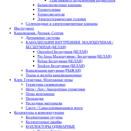
Узлы нижнего подключения радиаторов
Балансировочные клапаны
Термоголовки
Термосмесители
Электротермические головки
Соленоидные и электромагнитные клапаны
Инструмент
Канализация. Дренаж. Септик
Дренажные системы
КАНАЛИЗАЦИЯ ВНУТРЕННЯЯ: МАЛОШУМНАЯ /
БЕСШУМНАЯ (БЕЛАЯ)
Ostendorf Бесшумная (БЕЛАЯ)
Pro Aqua Малошумная / Бесшумная (БЕЛАЯ)
Rehau Бесшумная (БЕЛАЯ)
Sinikon Бесшумная (БЕЛАЯ)
Канализация наружная (РЫЖАЯ)
Трапы и желоба канализационные
Клеи. Герметики. Монтажные пены
Герметики силиконовые
Нити / Лен / Анаэробные герметики
Пены монтажные
Прокладки
Расходные материалы
Скотч / Самосклеивающаяся лента
Коллекторы и комплектующие
Коллекторные группы
Коллекторные шкафы
КОЛЛЕКТОРЫ ОДИНАРНЫЕ