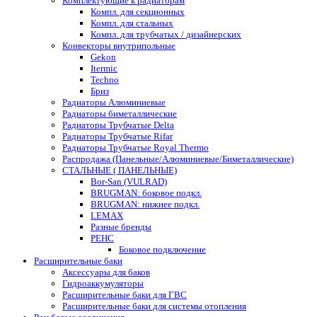
Комплектующие к радиаторам
Компл. для секционных
Компл. для стальных
Компл. для трубчатых / дизайнерских
Конвекторы внутрипольные
Gekon
Itermic
Techno
Бриз
Радиаторы Алюминиевые
Радиаторы биметаллические
Радиаторы Трубчатые Delta
Радиаторы Трубчатые Rifar
Радиаторы Трубчатые Royal Thermo
Распродажа (Панельные/Алюминиевые/Биметаллические)
СТАЛЬНЫЕ ( ПАНЕЛЬНЫЕ)
Bor-San (VULRAD)
BRUGMAN: боковое подкл.
BRUGMAN: нижнее подкл.
LEMAX
Разные бренды
РЕНС
Боковое подключение
Расширительные баки
Аксессуары для баков
Гидроаккумуляторы
Расширительные баки для ГВС
Расширительные баки для системы отопления