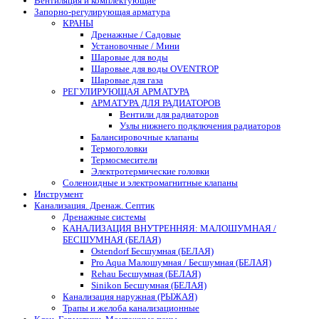
Вентиляция и комплектующие
Запорно-регулирующая арматура
КРАНЫ
Дренажные / Садовые
Установочные / Мини
Шаровые для воды
Шаровые для воды OVENTROP
Шаровые для газа
РЕГУЛИРУЮЩАЯ АРМАТУРА
АРМАТУРА ДЛЯ РАДИАТОРОВ
Вентили для радиаторов
Узлы нижнего подключения радиаторов
Балансировочные клапаны
Термоголовки
Термосмесители
Электротермические головки
Соленоидные и электромагнитные клапаны
Инструмент
Канализация. Дренаж. Септик
Дренажные системы
КАНАЛИЗАЦИЯ ВНУТРЕННЯЯ: МАЛОШУМНАЯ /
БЕСШУМНАЯ (БЕЛАЯ)
Ostendorf Бесшумная (БЕЛАЯ)
Pro Aqua Малошумная / Бесшумная (БЕЛАЯ)
Rehau Бесшумная (БЕЛАЯ)
Sinikon Бесшумная (БЕЛАЯ)
Канализация наружная (РЫЖАЯ)
Трапы и желоба канализационные