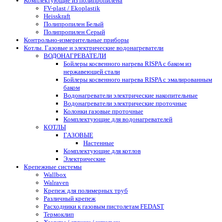
Комплектующие из полипропилена
FV-plast / Ekoplastik
Heisskraft
Полипропилен Белый
Полипропилен Серый
Контрольно-измерительные приборы
Котлы. Газовые и электрические водонагреватели
ВОДОНАГРЕВАТЕЛИ
Бойлеры косвенного нагрева RISPA с баком из
нержавеющей стали
Бойлеры косвенного нагрева RISPA с эмалированным
баком
Водонагреватели электрические накопительные
Водонагреватели электрические проточные
Колонки газовые проточные
Комплектующие для водонагревателей
КОТЛЫ
ГАЗОВЫЕ
Настенные
Комплектующие для котлов
Электрические
Крепежные системы
Wallbox
Walraven
Крепеж для полимерных труб
Различный крепеж
Расходники к газовым пистолетам FEDAST
Термоклип