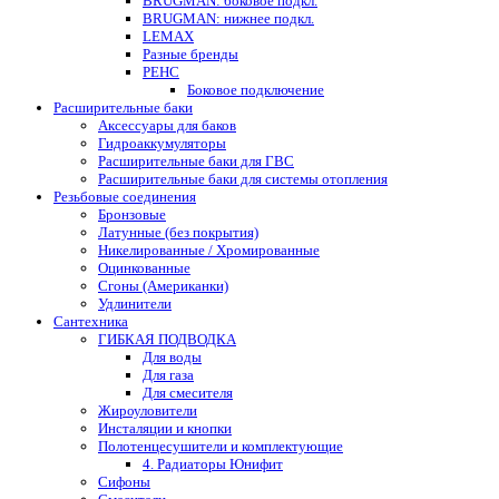
BRUGMAN: боковое подкл.
BRUGMAN: нижнее подкл.
LEMAX
Разные бренды
РЕНС
Боковое подключение
Расширительные баки
Аксессуары для баков
Гидроаккумуляторы
Расширительные баки для ГВС
Расширительные баки для системы отопления
Резьбовые соединения
Бронзовые
Латунные (без покрытия)
Никелированные / Хромированные
Оцинкованные
Сгоны (Американки)
Удлинители
Сантехника
ГИБКАЯ ПОДВОДКА
Для воды
Для газа
Для смесителя
Жироуловители
Инсталяции и кнопки
Полотенцесушители и комплектующие
4. Радиаторы Юнифит
Сифоны