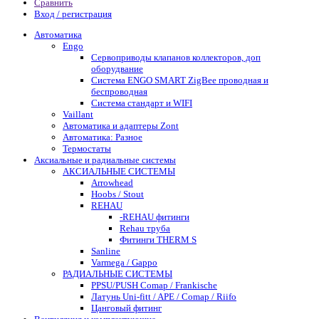
Сравнить
Вход / регистрация
Автоматика
Engo
Сервоприводы клапанов коллекторов, доп
оборудвание
Система ENGO SMART ZigBee проводная и
беспроводная
Система стандарт и WIFI
Vaillant
Автоматика и адаптеры Zont
Автоматика: Разное
Термостаты
Аксиальные и радиальные системы
АКСИАЛЬНЫЕ СИСТЕМЫ
Arrowhead
Hoobs / Stout
REHAU
-REHAU фитинги
Rehau труба
Фитинги THERM S
Sanline
Varmega / Gappo
РАДИАЛЬНЫЕ СИСТЕМЫ
PPSU/PUSH Comap / Frankische
Латунь Uni-fitt / APE / Comap / Riifo
Цанговый фитинг