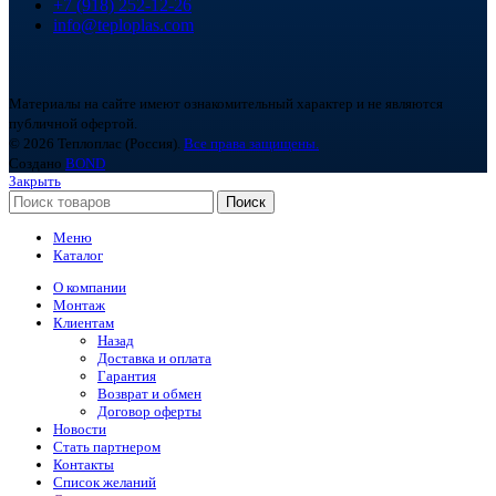
+7 (918) 252-12-26
info@teploplas.com
Материалы на сайте имеют ознакомительный характер и не являются
публичной офертой.
© 2026 Теплоплас (Россия).
Все права защищены.
Создано
BOND
Закрыть
Поиск
Меню
Каталог
О компании
Монтаж
Клиентам
Назад
Доставка и оплата
Гарантия
Возврат и обмен
Договор оферты
Новости
Стать партнером
Контакты
Список желаний