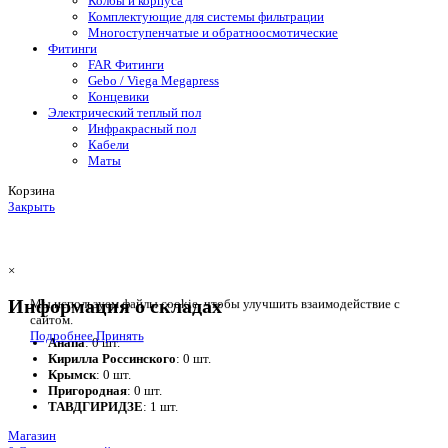
Колбы и корпуса
Комплектующие для системы фильтрации
Многоступенчатые и обратноосмотические
Фитинги
FAR Фитинги
Gebo / Viega Megapress
Концевики
Электрический теплый пол
Инфракрасный пол
Кабели
Маты
Корзина
Закрыть
×
Информация о складах
Мы используем файлы cookie, чтобы улучшить взаимодействие с
сайтом.
Подробнее
Принять
Анапа
: 0 шт.
Кирилла Россинского
: 0 шт.
Крымск
: 0 шт.
Пригородная
: 0 шт.
ТАВДГИРИДЗЕ
: 1 шт.
Магазин