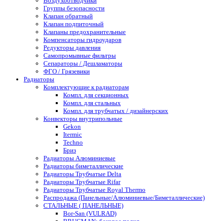
Воздухоотводчики
Группы безопасности
Клапан обратный
Клапан подпиточный
Клапаны предохранительные
Компенсаторы гидроударов
Редукторы давления
Самопромывные фильтры
Сепараторы / Дешламаторы
ФГО / Грязевики
Радиаторы
Комплектующие к радиаторам
Компл. для секционных
Компл. для стальных
Компл. для трубчатых / дизайнерских
Конвекторы внутрипольные
Gekon
Itermic
Techno
Бриз
Радиаторы Алюминиевые
Радиаторы биметаллические
Радиаторы Трубчатые Delta
Радиаторы Трубчатые Rifar
Радиаторы Трубчатые Royal Thermo
Распродажа (Панельные/Алюминиевые/Биметаллические)
СТАЛЬНЫЕ ( ПАНЕЛЬНЫЕ)
Bor-San (VULRAD)