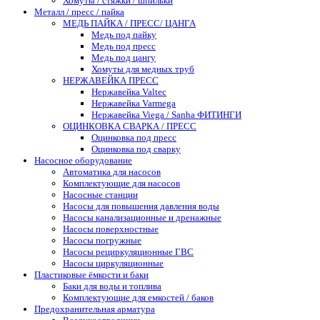
Хомуты / стяжки / шпильки
Металл / пресс / пайка
МЕДЬ ПАЙКА / ПРЕСС/ ЦАНГА
Медь под пайку
Медь под пресс
Медь под цангу
Хомуты для медных труб
НЕРЖАВЕЙКА ПРЕСС
Нержавейка Valtec
Нержавейка Varmega
Нержавейка Viega / Sanha ФИТИНГИ
ОЦИНКОВКА СВАРКА / ПРЕСС
Оцинковка под пресс
Оцинковка под сварку
Насосное оборудование
Автоматика для насосов
Комплектующие для насосов
Насосные станции
Насосы для повышения давления воды
Насосы канализационные и дренажные
Насосы поверхностные
Насосы погружные
Насосы рециркуляционные ГВС
Насосы циркуляционные
Пластиковые ёмкости и баки
Баки для воды и топлива
Комплектующие для емкостей / баков
Предохранительная арматура