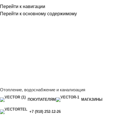
Перейти к навигации
Перейти к основному содержимому
Сейчас мы дорабатываем сайт, поэтому некоторые цены в
каталоге могут отличаться от актуальных.
Чтобы получить
полную и актуальную информацию, свяжитесь с нашим
менеджером - Алена +7 (918) 252-12-26
Сейчас мы дорабатываем сайт, поэтому некоторые цены в
каталоге могут отличаться от актуальных.
Чтобы получить
полную и актуальную информацию, свяжитесь с нашим
менеджером - Алена +7 (918) 252-12-26
Отопление, водоснабжение и канализация
ПОКУПАТЕЛЯМ
МАГАЗИНЫ
+7 (918) 252-12-26