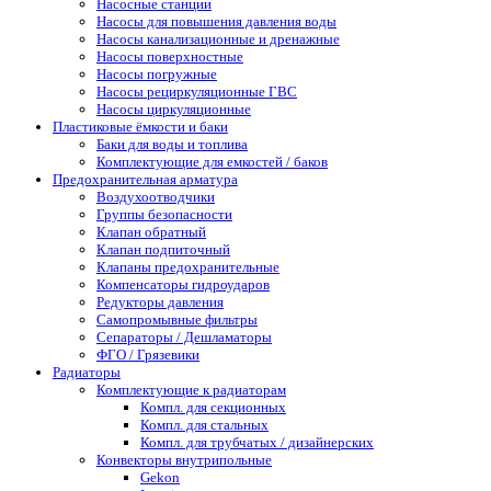
Насосные станции
Насосы для повышения давления воды
Насосы канализационные и дренажные
Насосы поверхностные
Насосы погружные
Насосы рециркуляционные ГВС
Насосы циркуляционные
Пластиковые ёмкости и баки
Баки для воды и топлива
Комплектующие для емкостей / баков
Предохранительная арматура
Воздухоотводчики
Группы безопасности
Клапан обратный
Клапан подпиточный
Клапаны предохранительные
Компенсаторы гидроударов
Редукторы давления
Самопромывные фильтры
Сепараторы / Дешламаторы
ФГО / Грязевики
Радиаторы
Комплектующие к радиаторам
Компл. для секционных
Компл. для стальных
Компл. для трубчатых / дизайнерских
Конвекторы внутрипольные
Gekon