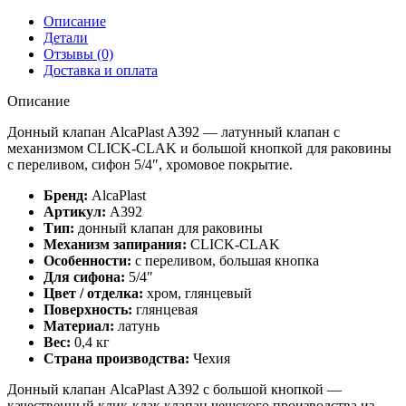
Описание
Детали
Отзывы (0)
Доставка и оплата
Описание
Донный клапан AlcaPlast A392 — латунный клапан с
механизмом CLICK-CLAK и большой кнопкой для раковины
с переливом, сифон 5/4″, хромовое покрытие.
Бренд:
AlcaPlast
Артикул:
A392
Тип:
донный клапан для раковины
Механизм запирания:
CLICK-CLAK
Особенности:
с переливом, большая кнопка
Для сифона:
5/4″
Цвет / отделка:
хром, глянцевый
Поверхность:
глянцевая
Материал:
латунь
Вес:
0,4 кг
Страна производства:
Чехия
Донный клапан AlcaPlast A392 с большой кнопкой —
качественный клик-клак клапан чешского производства из