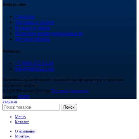
Информация
Гарантия
Доставка и оплата
Возврат и обмен
Политика конфиденциальности
Договор оферты
Контакты
+7 (918) 252-12-26
info@teploplas.com
Материалы на сайте имеют ознакомительный характер и не являются
публичной офертой.
© 2026 Теплоплас (Россия).
Все права защищены.
Создано
BOND
Закрыть
Поиск
Меню
Каталог
О компании
Монтаж