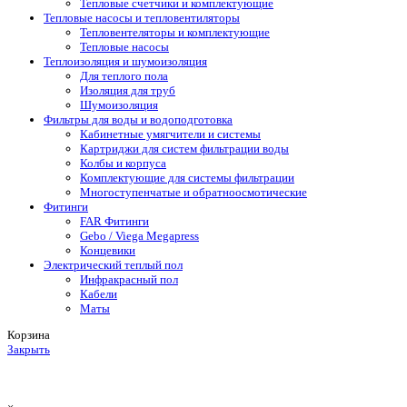
Тепловые счетчики и комплектующие
Тепловые насосы и тепловентиляторы
Тепловентеляторы и комплектующие
Тепловые насосы
Теплоизоляция и шумоизоляция
Для теплого пола
Изоляция для труб
Шумоизоляция
Фильтры для воды и водоподготовка
Кабинетные умягчители и системы
Картриджи для систем фильтрации воды
Колбы и корпуса
Комплектующие для системы фильтрации
Многоступенчатые и обратноосмотические
Фитинги
FAR Фитинги
Gebo / Viega Megapress
Концевики
Электрический теплый пол
Инфракрасный пол
Кабели
Маты
Корзина
Закрыть