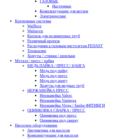
ГАЗОВЫЕ
Настенные
Комплектующие для котлов
Электрические
Крепежные системы
Wallbox
Walraven
Крепеж для полимерных труб
Различный крепеж
Расходники к газовым пистолетам FEDAST
Термоклип
Хомуты / стяжки / шпильки
Металл / пресс / пайка
МЕДЬ ПАЙКА / ПРЕСС/ ЦАНГА
Медь под пайку
Медь под пресс
Медь под цангу
Хомуты для медных труб
НЕРЖАВЕЙКА ПРЕСС
Нержавейка Valtec
Нержавейка Varmega
Нержавейка Viega / Sanha ФИТИНГИ
ОЦИНКОВКА СВАРКА / ПРЕСС
Оцинковка под пресс
Оцинковка под сварку
Насосное оборудование
Автоматика для насосов
Комплектующие для насосов