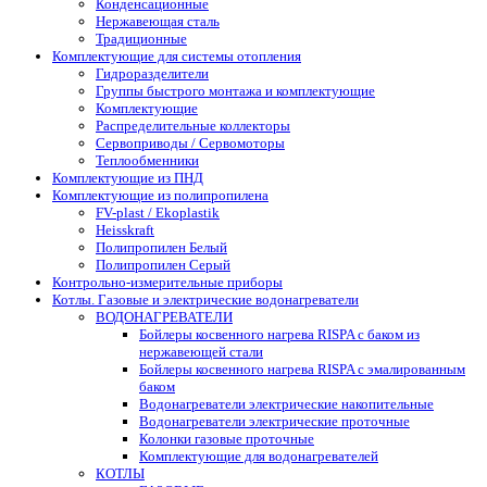
Конденсационные
Нержавеющая сталь
Традиционные
Комплектующие для системы отопления
Гидроразделители
Группы быстрого монтажа и комплектующие
Комплектующие
Распределительные коллекторы
Сервоприводы / Сервомоторы
Теплообменники
Комплектующие из ПНД
Комплектующие из полипропилена
FV-plast / Ekoplastik
Heisskraft
Полипропилен Белый
Полипропилен Серый
Контрольно-измерительные приборы
Котлы. Газовые и электрические водонагреватели
ВОДОНАГРЕВАТЕЛИ
Бойлеры косвенного нагрева RISPA с баком из
нержавеющей стали
Бойлеры косвенного нагрева RISPA с эмалированным
баком
Водонагреватели электрические накопительные
Водонагреватели электрические проточные
Колонки газовые проточные
Комплектующие для водонагревателей
КОТЛЫ