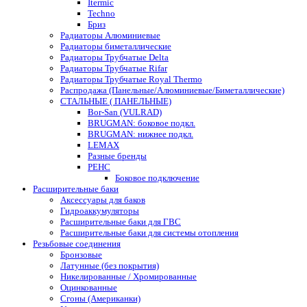
Itermic
Techno
Бриз
Радиаторы Алюминиевые
Радиаторы биметаллические
Радиаторы Трубчатые Delta
Радиаторы Трубчатые Rifar
Радиаторы Трубчатые Royal Thermo
Распродажа (Панельные/Алюминиевые/Биметаллические)
СТАЛЬНЫЕ ( ПАНЕЛЬНЫЕ)
Bor-San (VULRAD)
BRUGMAN: боковое подкл.
BRUGMAN: нижнее подкл.
LEMAX
Разные бренды
РЕНС
Боковое подключение
Расширительные баки
Аксессуары для баков
Гидроаккумуляторы
Расширительные баки для ГВС
Расширительные баки для системы отопления
Резьбовые соединения
Бронзовые
Латунные (без покрытия)
Никелированные / Хромированные
Оцинкованные
Сгоны (Американки)