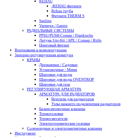
REHAU
-REHAU фитинги
Rehau труба
Фитинги THERM S
Sanline
Varmega / Gappo
РАДИАЛЬНЫЕ СИСТЕМЫ
PPSU/PUSH Comap / Frankische
Латунь Uni-fitt / APE / Comap / Riifo
Цанговый фитинг
Вентиляция и комплектующие
Запорно-регулирующая арматура
КРАНЫ
Дренажные / Садовые
Установочные / Мини
Шаровые для воды
Шаровые для воды OVENTROP
Шаровые для газа
РЕГУЛИРУЮЩАЯ АРМАТУРА
АРМАТУРА ДЛЯ РАДИАТОРОВ
Вентили для радиаторов
Узлы нижнего подключения радиаторов
Балансировочные клапаны
Термоголовки
Термосмесители
Электротермические головки
Соленоидные и электромагнитные клапаны
Инструмент