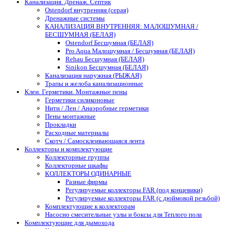
Канализация. Дренаж. Септик
Ostendorf внутренняя (серая)
Дренажные системы
КАНАЛИЗАЦИЯ ВНУТРЕННЯЯ: МАЛОШУМНАЯ /
БЕСШУМНАЯ (БЕЛАЯ)
Ostendorf Бесшумная (БЕЛАЯ)
Pro Aqua Малошумная / Бесшумная (БЕЛАЯ)
Rehau Бесшумная (БЕЛАЯ)
Sinikon Бесшумная (БЕЛАЯ)
Канализация наружная (РЫЖАЯ)
Трапы и желоба канализационные
Клеи. Герметики. Монтажные пены
Герметики силиконовые
Нити / Лен / Анаэробные герметики
Пены монтажные
Прокладки
Расходные материалы
Скотч / Самосклеивающаяся лента
Коллекторы и комплектующие
Коллекторные группы
Коллекторные шкафы
КОЛЛЕКТОРЫ ОДИНАРНЫЕ
Разные фирмы
Регулируемые коллекторы FAR (под концевики)
Регулируемые коллекторы FAR (с дюймовой резьбой)
Комплектующие к коллекторам
Насосно смесительные узлы и боксы для Теплого пола
Комплектующие для дымохода